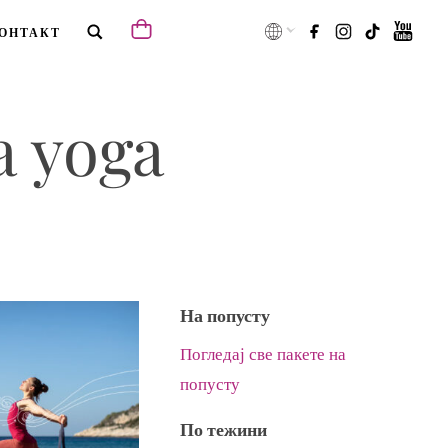
ОНТАКТ
a yoga
На попусту
Погледај све пакете на
попусту
По тежини