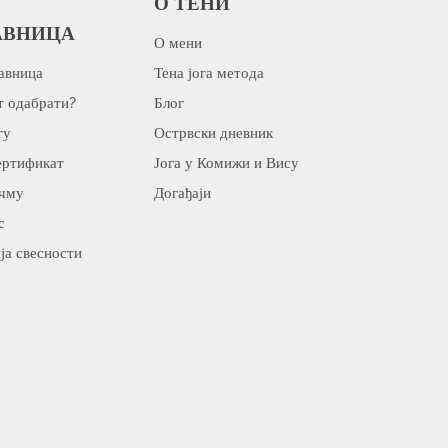
О ТЕНИ
АВНИЦА
О мени
авница
Тена јога метода
т одабрати?
Блог
ту
Острвски дневник
ертификат
Јога у Комижи и Вису
ичму
Догађаји
с
ја свесности