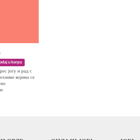
а
odaj u korpu
ес јогу и рад с
технике којима се
шно
и.