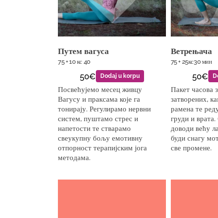
Путем вагуса
Ветрењача
75 + 10 кс 40
75 + 25кс30 мин
50€
50€
Dodaj u korpu
D
Посвећујемо месец живцу
Пакет часова 
Вагусу и праксама које га
затворених, к
тонирају. Регулирамо нервни
рамена те реду
систем, пуштамо стрес и
груди и врата
напетости те стварамо
доводи већу л
свеукупну бољу емотивну
буди снагу мот
отпорност терапијским јога
све промене.
методама.