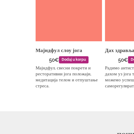
Мајндфул слоу јога
Дах здрављ
50€
50€
Dodaj u korpu
D
Мајндфул, свесни покрети и
Радимо антистр
ресторативни јога положаји,
дахом уз јога 
медитација телом и отпуштање
можемо успе
стреса.
саморегулират