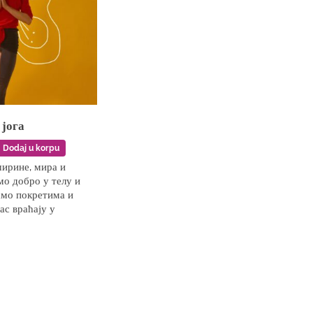
 јога
Dodaj u korpu
ирине, мира и
мо добро у телу и
мо покретима и
ас враћају у