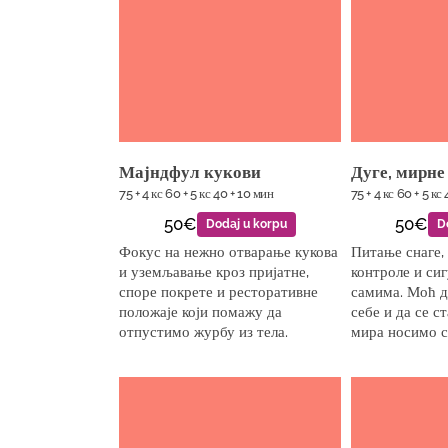
Мајндфул кукови
Дуге, мирне
75 + 4 кс 60 + 5 кс 40 + 10 мин
75 + 4 кс 60 + 5 кс
50€
50€
Dodaj u korpu
D
Фокус на нежно отварање кукова
Питање снаге,
и уземљавање кроз пријатне,
контроле и си
споре покрете и ресторативне
самима. Моћ д
положаје који помажу да
себе и да се с
отпустимо журбу из тела.
мира носимо с