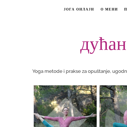
ЈОГА ОНЛАЈН
О МЕНИ
дућан
Yoga metode i prakse za opuštanje, ugodno 