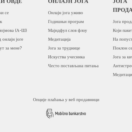
И ОВДЕ
ОНЛАЈН ЈОГА
ЈОГА
ПРОД
и се
Онлајн јога уживо
к
Годишњи програм
Јога прод
појмова (А-Ш)
Мајндфул слов флоу
Који паке
 онлајн јоге
Медитација
На попус
пут за мене?
Јога за труднице
Поклон с
Искуства учесника
Јога за к
Често постављана питања
Антистре
Медитаци
Опције плаћања у веб продавници