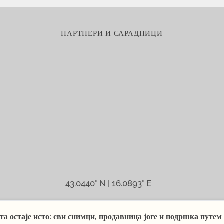
ПАРТНЕРИ И САРАДНИЦИ
43.0440° N | 16.0893° E
та остаје исто: сви снимци, продавница јоге и подршка путе