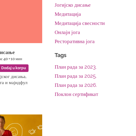
Јогијско дисање
Медитација
Медитација свесности
Онлајн јога
Ресторативна јога
дисање
Tags
 кс 40 + 10 мин
План рада за 2023.
Dodaj u korpu
План рада за 2025.
јског дисања,
ога и мајндфул
План рада за 2026.
Поклон сертификат