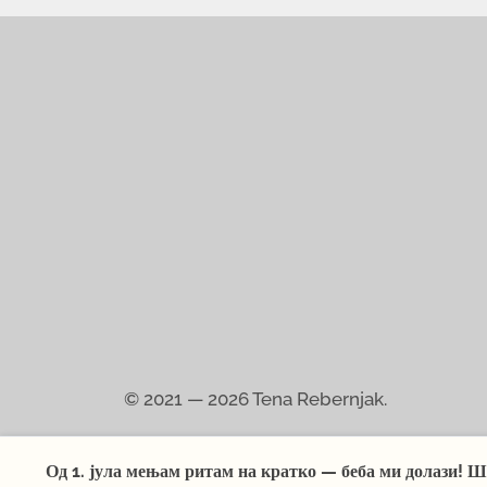
© 2021 — 2026
Tena Rebernjak.
Од 1. јула мењам ритам на кратко — беба ми долази! Ш