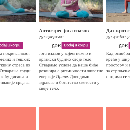
Антистрес јога изазов
Дах кроз 
75 + 25кс30 мин
75 + 4 кс 60 + 5
50€
50€
odaj u korpu
Dodaj u korpu
за покретљивост
Јога изазов у којем нежно и
Кад ослобод
амених и тешких
органски будимо своје тело.
креће у шир
кцију стреса из
Стварамо услове да наше биће
простору и 
. Отварање груди
резонира с ритмичности животне
за стрпљење
акоћу дисања и
енергије
Пране
. Доводимо
с којима се 
ивације срца за
здравље и богатство светости у
своје тело.