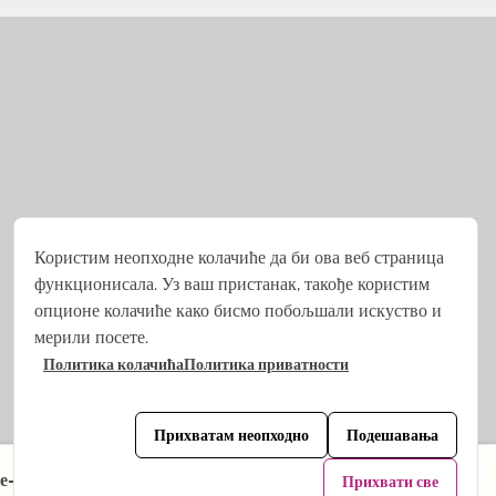
Користим неопходне колачиће да би ова веб страница
функционисала. Уз ваш пристанак, такође користим
опционе колачиће како бисмо побољшали искуство и
мерили посете.
Политика колачића
Политика приватности
Програмирано из
Stjepan Tafra
.
Прихватам неопходно
Подешавања
×
м е-поште. Шта се привремено мења:
Прихвати све
Погледајте пакете →