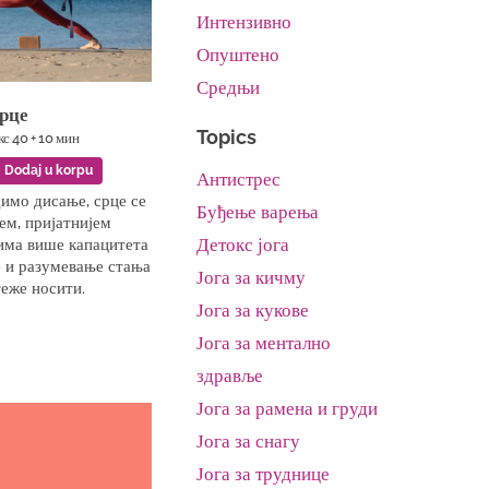
Интензивно
Опуштено
Средњи
срце
Topics
 кс 40 + 10 мин
Dodaj u korpu
Антистрес
имо дисање, срце се
Буђење варења
ем, пријатнијем
Детокс јога
има више капацитета
 и разумевање стања
Јога за кичму
теже носити.
Јога за кукове
Јога за ментално
здравље
Јога за рамена и груди
Јога за снагу
Јога за труднице