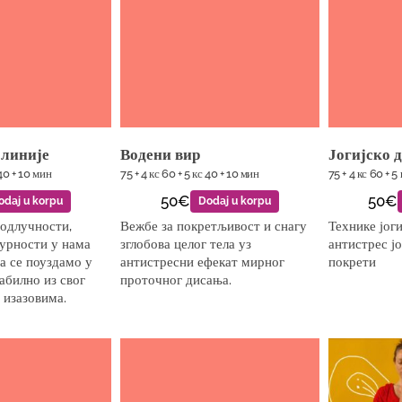
 линије
Водени вир
Јогијско 
 40 + 10 мин
75 + 4 кс 60 + 5 кс 40 + 10 мин
75 + 4 кс 60 + 5
50€
50€
odaj u korpu
Dodaj u korpu
 одлучности,
Вежбе за покретљивост и снагу
Технике јоги
гурности у нама
зглобова целог тела уз
антистрес ј
а се поуздамо у
антистресни ефекат мирног
покрети
табилно из свог
проточног дисања.
 изазовима.