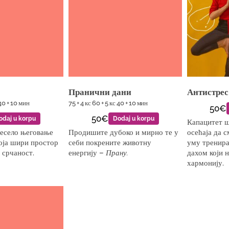
Пранични дани
Антистрес
 40 + 10 мин
75 + 4 кс 60 + 5 кс 40 + 10 мин
50€
50€
odaj u korpu
Dodaj u korpu
Капацитет ш
весело његовање
Продишите дубоко и мирно те у
осећаја да с
која шири простор
себи покрените животну
уму тренира
 срчаност.
енергију –
Прану.
дахом који н
хармонију.