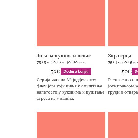
Јога за кукове и псоас
Зора срца
75 + 5 кс 60 + 6 кс 40 + 10 мин
75 + 4 кс 60 + 5 кс
50€
50€
Dodaj u korpu
D
Серија часови Мајндфул слоу
Расплесано и 
флоу јоге који циљају опуштање
јога праксом 
напетости у куковима и пуштање
груди и отвара
стреса из мишића.