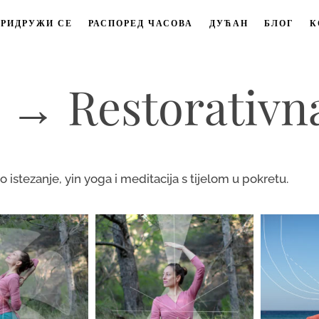
ПРИДРУЖИ СЕ
РАСПОРЕД ЧАСОВА
ДУЋАН
БЛОГ
К
→ Restorativn
istezanje, yin yoga i meditacija s tijelom u pokretu.