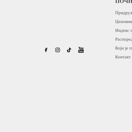
ПОЧН
Придруж
Ценовни
Индекс 
Распоред
Који је 
Контакт