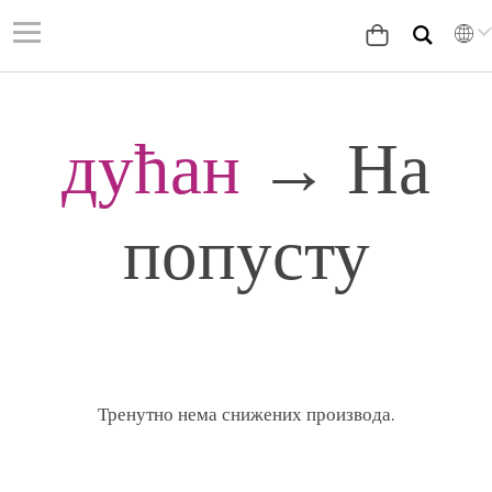
дућан
→ На
попусту
Тренутно нема снижених производа.