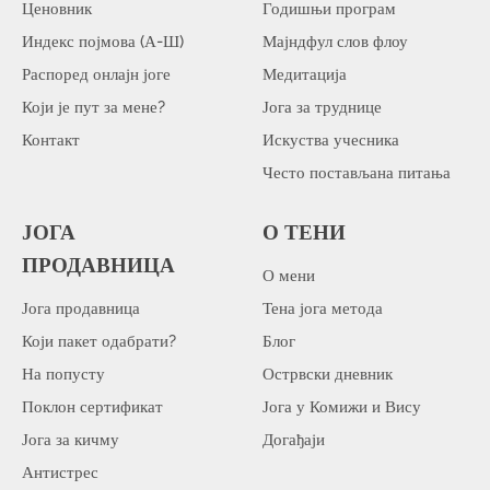
Ценовник
Годишњи програм
Индекс појмова (А-Ш)
Мајндфул слов флоу
Распоред онлајн јоге
Медитација
Који је пут за мене?
Јога за труднице
Контакт
Искуства учесника
Често постављана питања
ЈОГА
О ТЕНИ
ПРОДАВНИЦА
О мени
Јога продавница
Тена јога метода
Који пакет одабрати?
Блог
На попусту
Острвски дневник
Поклон сертификат
Јога у Комижи и Вису
Јога за кичму
Догађаји
Антистрес