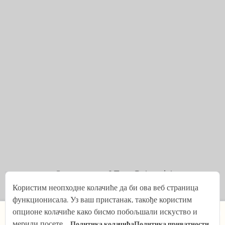
© 2021 — 2026
Tena Rebernjak.
Користим неопходне колачиће да би ова веб страница
43.0440° N | 16.0893° E
функционисала. Уз ваш пристанак, такође користим
×
опционе колачиће како бисмо побољшали искуство и
Програмирано из
Stjepan Tafra
.
мерили посете.
Политика колачића
Политика приватности