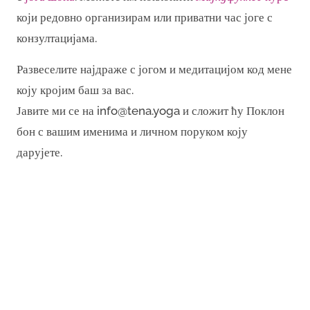
који редовно организирам или приватни час јоге с
конзултацијама.
Развеселите најдраже с јогом и медитацијом код мене
коју кројим баш за вас.
Јавите ми се на info@tena.yoga и сложит ћу Поклон
бон с вашим именима и личном поруком коју
дарујете.