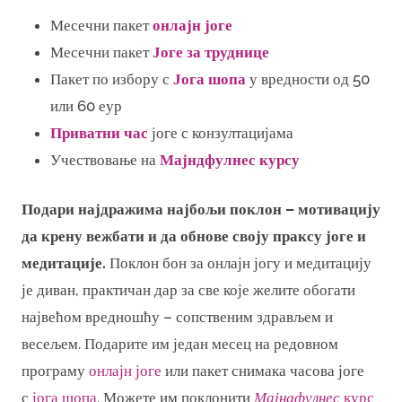
Месечни пакет
онлајн јоге
Месечни пакет
Јоге за труднице
Пакет по избору с
Јога шопа
у вредности од 50
или 60 еур
Приватни час
јоге с конзултацијама
Учествовање на
Мајндфулнес курсу
Подари најдражима најбољи поклон – мотивацију
да крену вежбати и да обнове своју праксу јоге и
медитације.
Поклон бон за онлајн јогу и медитацију
је диван, практичан дар за све које желите обогати
највећом вредношћу – сопственим здрављем и
весељем. Подарите им један месец на редовном
програму
онлајн јоге
или пакет снимака часова јоге
с
јога шопа
. Можете им поклонити
Мајндфулнес
 курс