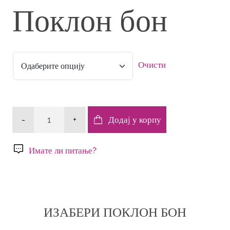
Поклон бон
Очисти
Поклон
-
+
Додај у корпу
бон
количина
Имате ли питање?
ИЗАБЕРИ ПОКЛОН БОН