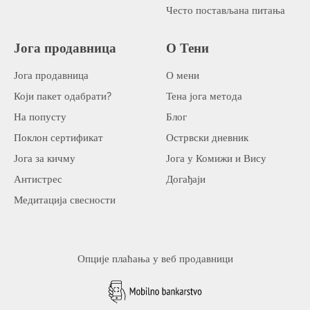
Често постављана питања
Јога продавница
О Тени
Јога продавница
О мени
Који пакет одабрати?
Тена јога метода
На попусту
Блог
Поклон сертификат
Острвски дневник
Јога за кичму
Јога у Комижи и Вису
Антистрес
Догађаји
Медитација свесности
Опције плаћања у веб продавници