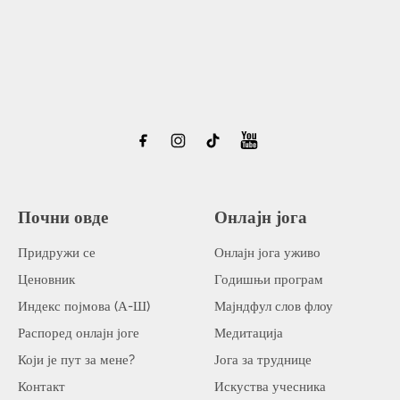
Почни овде
Онлајн јога
Придружи се
Онлајн јога уживо
Ценовник
Годишњи програм
Индекс појмова (А-Ш)
Мајндфул слов флоу
Распоред онлајн јоге
Медитација
Који је пут за мене?
Јога за труднице
Контакт
Искуства учесника