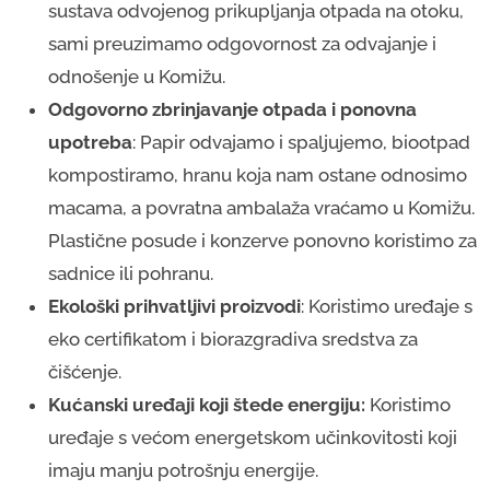
sustava odvojenog prikupljanja otpada na otoku,
sami preuzimamo odgovornost za odvajanje i
odnošenje u Komižu.
Odgovorno zbrinjavanje otpada i ponovna
upotreba
: Papir odvajamo i spaljujemo, biootpad
kompostiramo, hranu koja nam ostane odnosimo
macama, a povratna ambalaža vraćamo u Komižu.
Plastične posude i konzerve ponovno koristimo za
sadnice ili pohranu.
Ekološki prihvatljivi proizvodi
: Koristimo uređaje s
eko certifikatom i biorazgradiva sredstva za
čišćenje.
Kućanski uređaji koji štede energiju:
Koristimo
uređaje s većom energetskom učinkovitosti koji
imaju manju potrošnju energije.