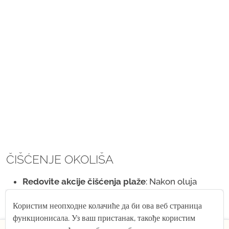
ČIŠĆENJE OKOLIŠA
Redovite akcije čišćenja plaže
: Nakon oluja
obilazimo plažu Porat i uklanjamo otpad koji
Користим неопходне колачиће да би ова веб страница
donese more.
функционисала. Уз ваш пристанак, такође користим
Održavanje pješačkih staza i zaraslih puteva
.