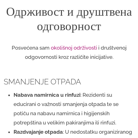
Одрживост и друштвена
одговорност
Posvećena sam
okolišnoj održivosti
i društvenoj
odgovornosti kroz različite inicijative.
SMANJENJE OTPADA
Nabava namirnica u rinfuzi
: Rezidenti su
educirani o važnosti smanjenja otpada te se
potiču na nabavu namirnica i higijenskih
potrepština u velikim pakiranjima ili rinfuzi.
Razdvajanje otpada
: U nedostatku organiziranog