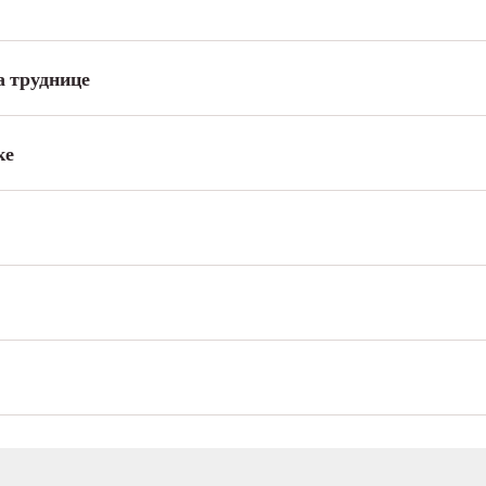
а труднице
ке