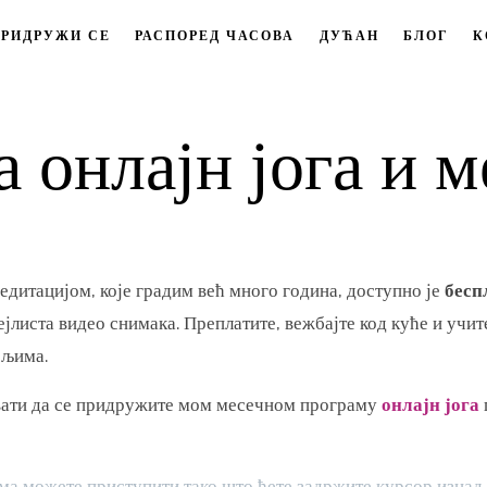
ПРИДРУЖИ СЕ
РАСПОРЕД ЧАСОВА
ДУЋАН
БЛОГ
К
 онлајн јога и 
медитацијом, које градим већ много година, доступно је
бесп
јлиста видео снимака. Преплатите, вежбајте код куће и учит
ељима.
вати да се придружите мом месечном програму
онлајн јога
ма можете приступити тако што ћете задржите курсор изнад 