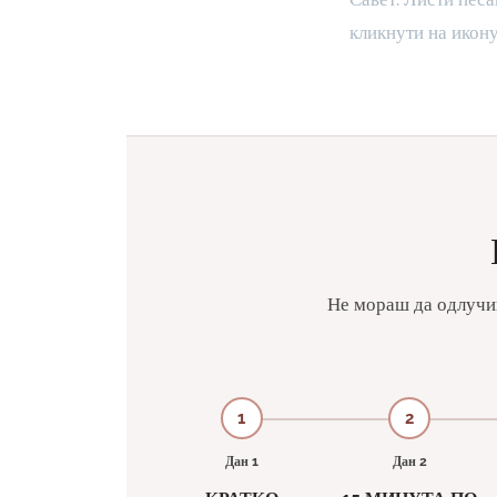
кликнути на икону
Не мораш да одлучиш
1
2
Дан 1
Дан 2