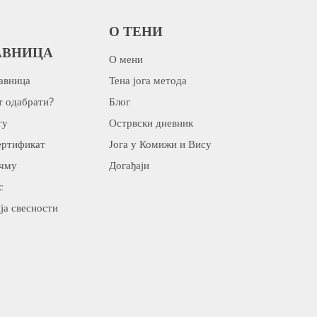
О ТЕНИ
АВНИЦА
О мени
авница
Тена јога метода
т одабрати?
Блог
ту
Острвски дневник
ертификат
Јога у Комижи и Вису
ичму
Догађаји
с
ја свесности