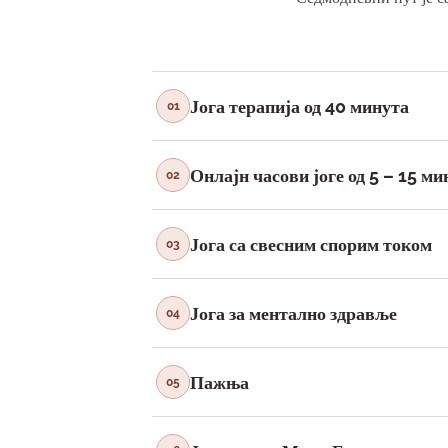
Јога терапија од 40 минута
01
Онлајн часови јоге од 5 – 15 ми
02
Јога са свесним спорим током
03
Јога за ментално здравље
04
Пажња
05