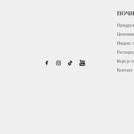
ПОЧН
Придруж
Ценовни
Индекс 
Распоред
Који је 
Контакт