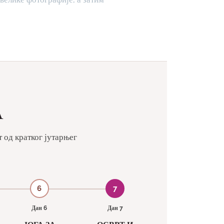
А
 од кратког јутарњег
6
7
Дан 6
Дан 7