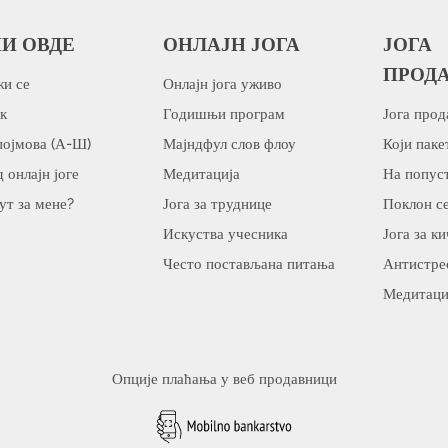
И ОВДЕ
ОНЛАЈН ЈОГА
ЈОГА
ПРОД
и се
Онлајн јога уживо
к
Годишњи програм
Јога прод
појмова (А-Ш)
Мајндфул слов флоу
Који паке
 онлајн јоге
Медитација
На попус
пут за мене?
Јога за труднице
Поклон с
Искуства учесника
Јога за к
Често постављана питања
Антистре
Медитаци
Опције плаћања у веб продавници