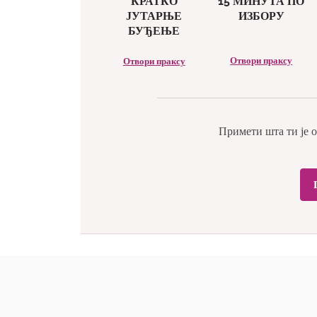
КРАТКО
15 МИНУТА ПО
ЈУТАРЊЕ
ИЗБОРУ
БУЂЕЊЕ
Отвори праксу
Отвори праксу
Примети шта ти је о