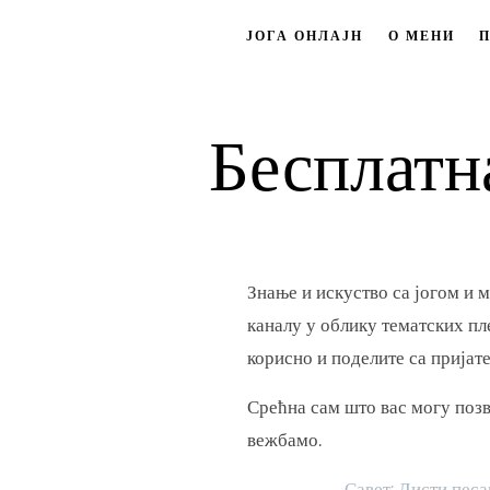
ЈОГА ОНЛАЈН
О МЕНИ
Бесплатна
Знање и искуство са јогом и 
каналу у облику тематских пле
корисно и поделите са пријат
Срећна сам што вас могу поз
вежбамо.
Савет: Листи песа