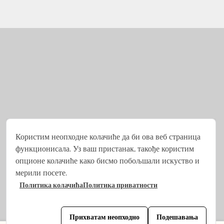
Користим неопходне колачиће да би ова веб страница
функционисала. Уз ваш пристанак, такође користим
опционе колачиће како бисмо побољшали искуство и
мерили посете.
Политика колачића
Политика приватности
Програмирано из
Stjepan Tafra
.
Прихватам неопходно
Подешавања