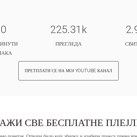
:
0
225.31k
2.
МИНУТИ
ПРЕГЛЕДА
СВИ
МАКА
ПРЕТПЛАТИ СЕ НА МОЈ YOUTUBE КАНАЛ
АЖИ СВЕ БЕСПЛАТНЕ ПЛЕЈ
амо почетак. Отвори било коју збирку и изабери праксу према вр