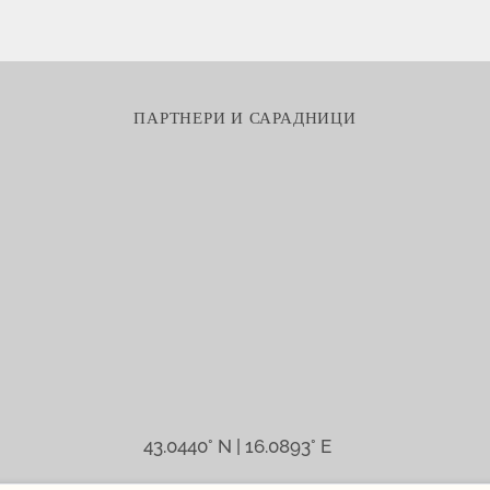
ПАРТНЕРИ И САРАДНИЦИ
43.0440° N | 16.0893° E