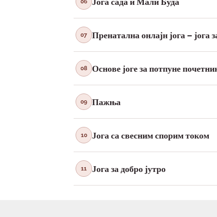
Јога сада и Мали Буда
06
Пренатална онлајн јога – јога з
07
Основе јоге за потпуне почетни
08
Пажња
09
Јога са свесним спорим током
10
Јога за добро јутро
11