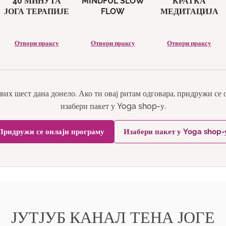
40 МИНУТА
MINDFUL SLOW
КРАТКА
ЈОГА ТЕРАПИЈЕ
FLOW
МЕДИТАЦИЈА
Отвори праксу
Отвори праксу
Отвори праксу
вих шест дана донело. Ако ти овај ритам одговара, придружи се
изабери пакет у Yoga shop-у.
Придружи се онлајн програму
Изабери пакет у Yoga shop-
ЈУТЈУБ КАНАЛ ТЕНА ЈОГЕ