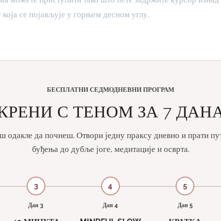
 која се појављује у горњем десном углу.
БЕСПЛАТНИ СЕДМОДНЕВНИ ПРОГРАМ
КРЕНИ С ТЕНОМ ЗА 7 ДАН
 одакле да почнеш. Отвори једну праксу дневно и прати пут
буђења до дубље јоге, медитације и осврта.
3
4
5
Дан 3
Дан 4
Дан 5