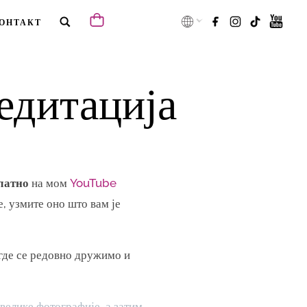
ОНТАКТ
медитација
латно
на мом
YouTube
е, узмите оно што вам је
где се редовно дружимо и
велике фотографије, а затим