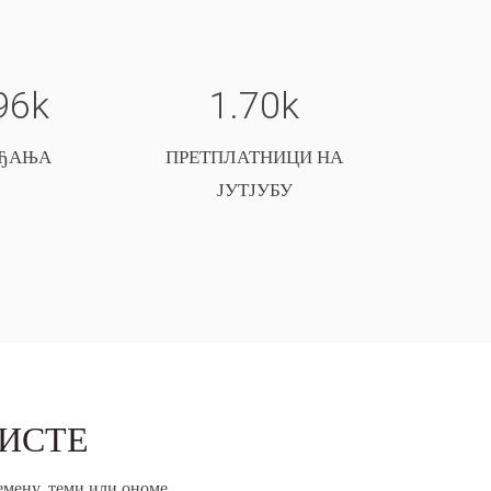
96k
1.70k
ЂАЊА
ПРЕТПЛАТНИЦИ НА
ЈУТЈУБУ
ЛИСТЕ
емену, теми или ономе