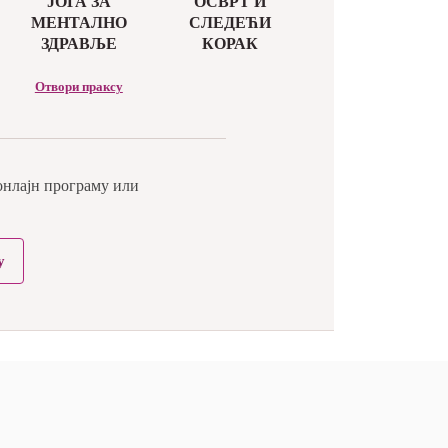
ЈОГА ЗА
ОСВРТ И
МЕНТАЛНО
СЛЕДЕЋИ
ЗДРАВЉЕ
КОРАК
Отвори праксу
 онлајн програму или
у