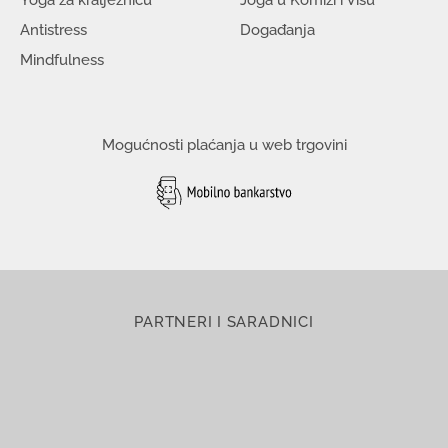
Yoga za kralježnicu
Joga u Komiži i Visu
Antistress
Događanja
Mindfulness
Mogućnosti plaćanja u web trgovini
PARTNERI I SARADNICI