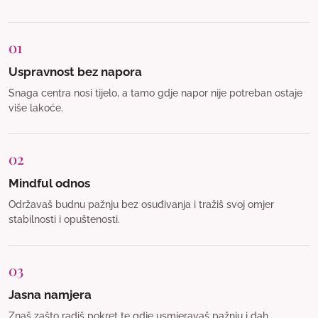
01
Uspravnost bez napora
Snaga centra nosi tijelo, a tamo gdje napor nije potreban ostaje
više lakoće.
02
Mindful odnos
Održavaš budnu pažnju bez osuđivanja i tražiš svoj omjer
stabilnosti i opuštenosti.
03
Jasna namjera
Znaš zašto radiš pokret te gdje usmjeravaš pažnju i dah.