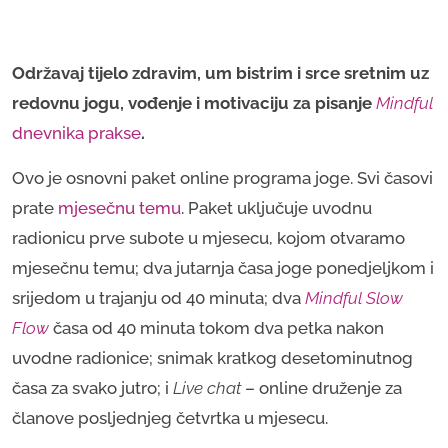
Održavaj tijelo zdravim, um bistrim i srce sretnim uz
redovnu jogu, vođenje i motivaciju za pisanje
Mindful
dnevnika prakse
.
Ovo je osnovni paket online programa joge. Svi časovi
prate
mjesečnu temu
. Paket uključuje uvodnu
radionicu prve subote u mjesecu, kojom otvaramo
mjesečnu temu; dva jutarnja časa joge ponedjeljkom i
srijedom u trajanju od 40 minuta; dva
Mindful Slow 
Flow
časa od 40 minuta tokom dva petka nakon
uvodne radionice; snimak kratkog desetominutnog
časa za svako jutro; i
Live chat
– online druženje za
članove posljednjeg četvrtka u mjesecu.