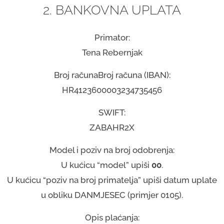
2. BANKOVNA UPLATA
Primator:
Tena Rebernjak
Broj računaBroj računa (IBAN):
HR4123600003234735456
SWIFT:
ZABAHR2X
Model i poziv na broj odobrenja:
U kućicu “model” upiši
00
.
U kućicu “poziv na broj primatelja” upiši datum uplate
u obliku DANMJESEC (primjer 0105).
Opis plaćanja: