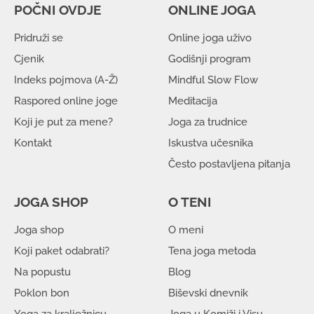
POČNI OVDJE
ONLINE JOGA
Pridruži se
Online joga uživo
Cjenik
Godišnji program
Indeks pojmova (A-Ž)
Mindful Slow Flow
Raspored online joge
Meditacija
Koji je put za mene?
Joga za trudnice
Kontakt
Iskustva učesnika
Često postavljena pitanja
JOGA SHOP
O TENI
Joga shop
O meni
Koji paket odabrati?
Tena joga metoda
Na popustu
Blog
Poklon bon
Biševski dnevnik