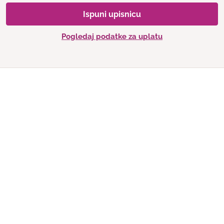
Ispuni upisnicu
Pogledaj podatke za uplatu