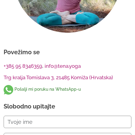
Povežimo se
+385 95 8346359
,
info@tena.yoga
Trg kralja Tomislava 3, 21485 Komiža (Hrvatska)
Pošalji mi poruku na WhatsApp-u
Slobodno upitajte
Please leave this field empty.
Please leave this field empty.
Please leave this field empty.