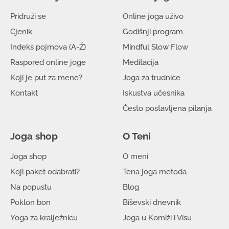
03/06/2025 -
Yoga u lipnju
Pridruži se
Online joga uživo
19/05/2025 -
Miko kolači
Cjenik
Godišnji program
07/05/2025 -
BIševski dnevnik
Indeks pojmova (A-Ž)
Mindful Slow Flow
28/04/2025 -
Yoga za jak centar
Raspored online joge
Meditacija
01/04/2025 -
Yoga u travnju
Koji je put za mene?
Joga za trudnice
24/03/2025 -
Malo po malo i puno se promijeni
Kontakt
Iskustva učesnika
10/03/2025 -
Volim yogu i meditaciju
Često postavljena pitanja
26/02/2025 -
Odmrznuta ramena
14/02/2025 -
Plan rada na online yogi
Joga shop
O Teni
28/01/2025 -
Yoga detox - zmajsko čišćenje
12/01/2025 -
Tečaj mindfulness meditacije
Joga shop
O meni
02/01/2025 -
Novo u novoj :)
Koji paket odabrati?
Tena joga metoda
16/12/2024 -
Mindful blagdani
Na popustu
Blog
13/11/2024 -
Gdje počinje ekologija?
Poklon bon
Biševski dnevnik
11/11/2024 -
Zdrava probava je pokret
Yoga za kralježnicu
Joga u Komiži i Visu