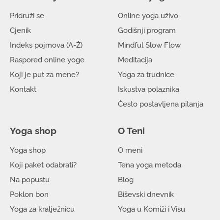
03/06/2025 -
Yoga u lipnju
Pridruži se
Online yoga uživo
19/05/2025 -
Miko kolači
Cjenik
Godišnji program
07/05/2025 -
BIševski dnevnik
Indeks pojmova (A-Ž)
Mindful Slow Flow
28/04/2025 -
Yoga za jak centar
Raspored online yoge
Meditacija
01/04/2025 -
Yoga u travnju
Koji je put za mene?
Yoga za trudnice
24/03/2025 -
Malo po malo i puno se promijeni
Kontakt
Iskustva polaznika
10/03/2025 -
Volim yogu i meditaciju
Često postavljena pitanja
26/02/2025 -
Odmrznuta ramena
14/02/2025 -
Plan rada na online yogi
Yoga shop
O Teni
28/01/2025 -
Yoga detox - zmajsko čišćenje
12/01/2025 -
Tečaj mindfulness meditacije
Yoga shop
O meni
02/01/2025 -
Novo u novoj :)
Koji paket odabrati?
Tena yoga metoda
16/12/2024 -
Mindful blagdani
Na popustu
Blog
13/11/2024 -
Gdje počinje ekologija?
Poklon bon
Biševski dnevnik
11/11/2024 -
Zdrava probava je pokret
Yoga za kralježnicu
Yoga u Komiži i Visu