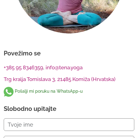
Povežimo se
+385 95 8346359
,
info@tena.yoga
Trg kralja Tomislava 3, 21485 Komiža (Hrvatska)
Pošalji mi poruku na WhatsApp-u
Slobodno upitajte
Please leave this field empty.
Please leave this field empty.
Please leave this field empty.