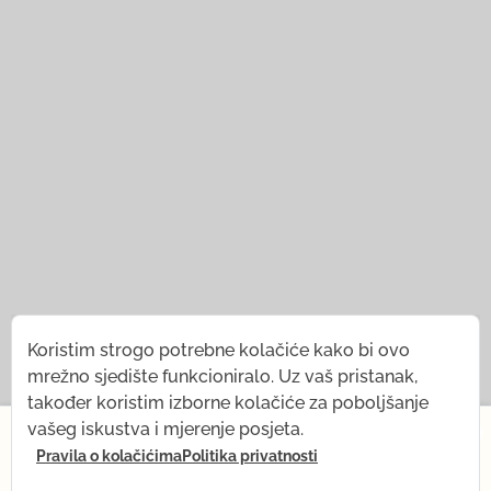
© 2021 — 2026
Tena Rebernjak.
Koristim strogo potrebne kolačiće kako bi ovo
mrežno sjedište funkcioniralo. Uz vaš pristanak,
43.0440° N | 16.0893° E
također koristim izborne kolačiće za poboljšanje
×
vašeg iskustva i mjerenje posjeta.
Programirao od
Stjepan Tafra
.
Pravila o kolačićima
Politika privatnosti
Od 1. srpnja na kratko mijenjam ritam — dolazi mi
beba! Što ostaje isto: sve snimke, Yoga shop i mail