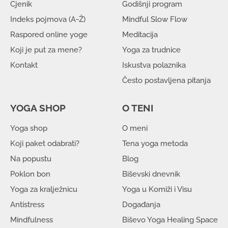
Cjenik
Godišnji program
Indeks pojmova (A-Ž)
Mindful Slow Flow
Raspored online yoge
Meditacija
Koji je put za mene?
Yoga za trudnice
Kontakt
Iskustva polaznika
Često postavljena pitanja
YOGA SHOP
O TENI
Yoga shop
O meni
Koji paket odabrati?
Tena yoga metoda
Na popustu
Blog
Poklon bon
Biševski dnevnik
Yoga za kralježnicu
Yoga u Komiži i Visu
Antistress
Događanja
Mindfulness
Biševo Yoga Healing Space