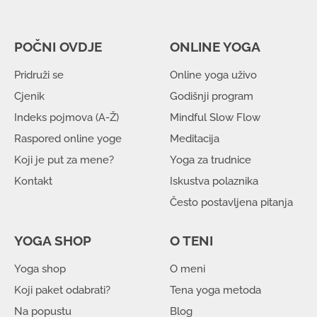
POČNI OVDJE
ONLINE YOGA
Pridruži se
Online yoga uživo
Cjenik
Godišnji program
Indeks pojmova (A-Ž)
Mindful Slow Flow
Raspored online yoge
Meditacija
Koji je put za mene?
Yoga za trudnice
Kontakt
Iskustva polaznika
Često postavljena pitanja
YOGA SHOP
O TENI
Yoga shop
O meni
Koji paket odabrati?
Tena yoga metoda
Na popustu
Blog