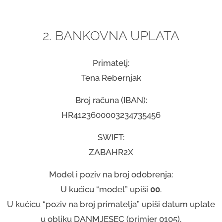
2. BANKOVNA UPLATA
Primatelj:
Tena Rebernjak
Broj računa (IBAN):
HR4123600003234735456
SWIFT:
ZABAHR2X
Model i poziv na broj odobrenja:
U kućicu “model” upiši
00
.
U kućicu “poziv na broj primatelja” upiši datum uplate
u obliku DANMJESEC (primjer 0105).