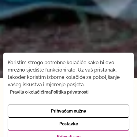
Koristim strogo potrebne kolačiće kako bi ovo
mrežno sjedište funkcioniralo. Uz vaš pristanak,
također koristim izborne kolačiće za poboljšanje
×
vašeg iskustva i mjerenje posjeta.
Pravila o kolačićima
Politika privatnosti
Od 1. srpnja na kratko mijenjam ritam — dolazi mi
beba! Što ostaje isto: sve snimke, Yoga shop i mail
podrška. Što se privremeno mijenja: online yoga je
Prihvaćam nužne
trenutno na pauzi. Vraćam se punom ritmu tijekom
listopada. Hvala na razumijevanju — vidimo se
Postavke
uskoro, uživo ili preko snimke. Tena :)
Prihvati sve