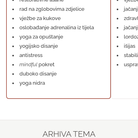
rad na zglobovima zdjelice
jačan
vježbe za kukove
zdrav
oslobađanje adrenalina iz tijela
jačan
yoga za opuštanje
lordo
yogijsko disanje
išijas
antistress
stabil
mindful
pokret
uspra
duboko disanje
yoga nidra
ARHIVA TEMA