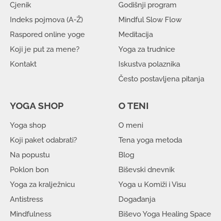
Cjenik
Godišnji program
Indeks pojmova (A-Ž)
Mindful Slow Flow
Raspored online yoge
Meditacija
Koji je put za mene?
Yoga za trudnice
Kontakt
Iskustva polaznika
Često postavljena pitanja
YOGA SHOP
O TENI
Yoga shop
O meni
Koji paket odabrati?
Tena yoga metoda
Na popustu
Blog
Poklon bon
Biševski dnevnik
Yoga za kralježnicu
Yoga u Komiži i Visu
Antistress
Događanja
Mindfulness
Biševo Yoga Healing Space