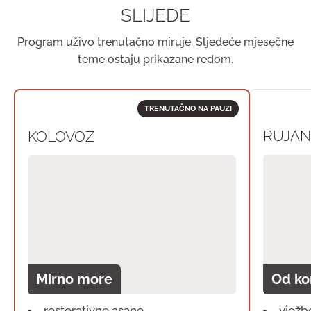
SLIJEDE
Program uživo trenutačno miruje. Sljedeće mjesečne
teme ostaju prikazane redom.
TRENUTAČNO NA PAUZI
RUJAN
KOLOVOZ
Mirno more
Od ko
restorativne asane
vježbe