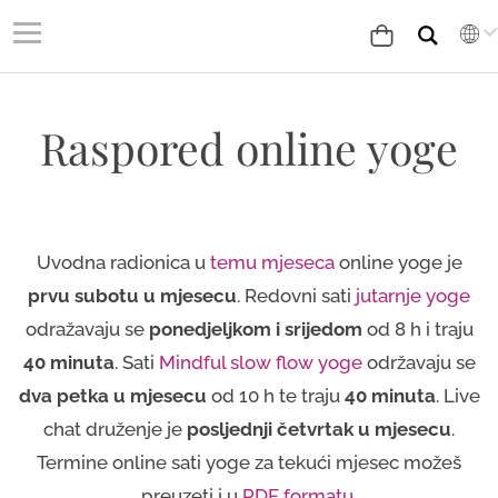
Raspored online yoge
Uvodna radionica u
temu mjeseca
online yoge je
prvu subotu u mjesecu
. Redovni sati
jutarnje yoge
odražavaju se
ponedjeljkom i srijedom
od 8 h i traju
40 minuta
. Sati
Mindful slow flow yoge
održavaju se
dva petka u mjesecu
od 10 h te traju
40 minuta
. Live
chat druženje je
posljednji četvrtak u mjesecu
.
Termine online sati yoge za tekući mjesec možeš
preuzeti i u
PDF formatu
.