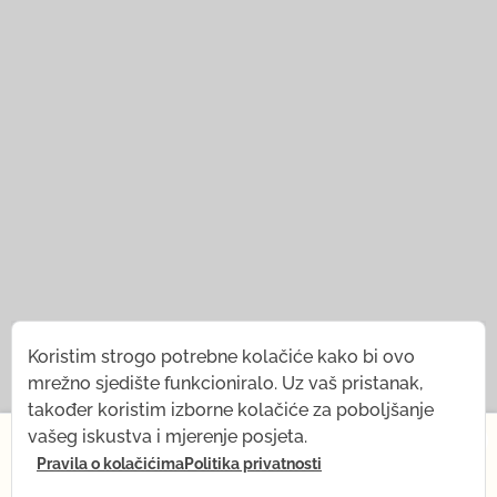
© 2021 — 2026
Tena Rebernjak.
Koristim strogo potrebne kolačiće kako bi ovo
mrežno sjedište funkcioniralo. Uz vaš pristanak,
43.0440° N | 16.0893° E
također koristim izborne kolačiće za poboljšanje
×
vašeg iskustva i mjerenje posjeta.
Programirao od
Stjepan Tafra
.
Pravila o kolačićima
Politika privatnosti
Od 1. srpnja na kratko mijenjam ritam — dolazi mi
beba! Što ostaje isto: sve snimke, Yoga shop i mail