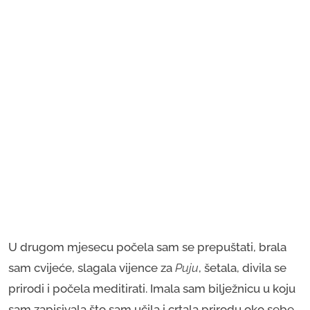
U drugom mjesecu počela sam se prepuštati, brala
sam cvijeće, slagala vijence za
Puju
, šetala, divila se
prirodi i počela meditirati. Imala sam bilježnicu u koju
sam zapisivala što sam učila i crtala prirodu oko sebe.