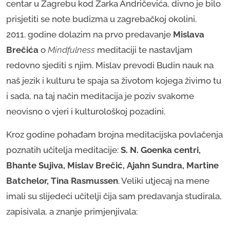
centar u Zagrebu kod Žarka Andričevića, divno je bilo
prisjetiti se note budizma u zagrebačkoj okolini.
2011. godine dolazim na prvo predavanje
Mislava
Brečića
o
Mindfulness
meditaciji te nastavljam
redovno sjediti s njim. Mislav prevodi Budin nauk na
naš jezik i kulturu te spaja sa životom kojega živimo tu
i sada, na taj način meditacija je poziv svakome
neovisno o vjeri i kulturološkoj pozadini.
Kroz godine pohađam brojna meditacijska povlačenja
poznatih učitelja meditacije:
S. N. Goenka centri,
Bhante Sujiva, Mislav Brečić, Ajahn Sundra, Martine
Batchelor, Tina Rasmussen
. Veliki utjecaj na mene
imali su slijedeći učitelji čija sam predavanja studirala,
zapisivala, a znanje primjenjivala: