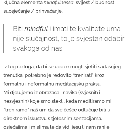
ključna elementa
mindfulnessa
, svijest / budnost i
suosjećanje / prihvaćanje.
Biti
mindful
i imati te kvalitete uma
nije slučajnost, to je svjestan odabir
svakoga od nas.
Iz tog razloga, da bi se uopće mogli sjetiti sadašnjeg
trenutka, potrebno je redovito “trenirati” kroz
formalnu i neformalnu meditacijsku praksu.
Mi djelujemo iz obrazaca i navika (svjesnih i
nesvjesnih) koje smo stekli, kada meditiramo mi
“treniramo” naš um da sve češće odlučuje biti u
direktnom iskustvu s tjelesnim senzacijama,
osjećajima i mislima te da vidi jesu li nam ranije