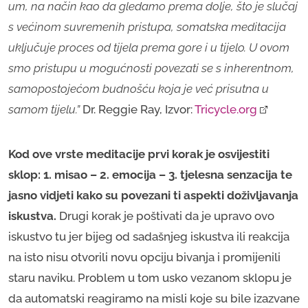
um, na način kao da gledamo prema dolje, što je slučaj
s većinom suvremenih pristupa, somatska meditacija
uključuje proces od tijela prema gore i u tijelo. U ovom
smo pristupu u mogućnosti povezati se s inherentnom,
samopostojećom budnošću koja je već prisutna u
samom tijelu.”
Dr. Reggie Ray, Izvor:
Tricycle.org
Kod ove vrste meditacije prvi korak je osvijestiti
sklop: 1. misao – 2. emocija – 3. tjelesna senzacija te
jasno vidjeti kako su povezani ti aspekti doživljavanja
iskustva.
Drugi korak je poštivati da je upravo ovo
iskustvo tu jer bijeg od sadašnjeg iskustva ili reakcija
na isto nisu otvorili novu opciju bivanja i promijenili
staru naviku. Problem u tom usko vezanom sklopu je
da automatski reagiramo na misli koje su bile izazvane