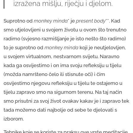
izražena mišlju, riječju i djelom.
Suprotno od
monkey minda
* je
present body
**. Kad
smo utjelovljeni u svojem životu u ovom što trenutno
radimo (svjesno razmišljanje je isto nešto što radimo)
to je suprotno od
monkey minda
koji je neutjelovljen,
u svojem virtualnom, nestvarnom svijetu. Naravno
kada ga osvijestimo i on ima svoju refleksiju u tijelu
(možda namršteno čelo ili stisnute oči) i čim
osvijestimo njegovu refleksiju u tijelu te ostajemo u
tijelu zapravo smo na sigurnom terenu. Na taj način
smo prisutni za svoj život ovakav kakav je i zapravo tek
tada možemo dati najbolje od sebe te djelovati s
izborom.
Tehnike koje se koriste za praksu ove vrste meditacije