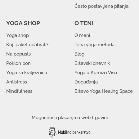
Često postavljena pitanja
YOGA SHOP
O TENI
Yoga shop
O meni
Koji paket odabrati?
Tena yoga metoda
Na popustu
Blog
Poklon bon
Biševski dnevnik
Yoga za kralježnicu
Yoga u Komiži i Visu
Antistress
Događanja
Mindfulness
Biševo Yoga Healing Space
Mogućnosti plaćanja u web trgovini