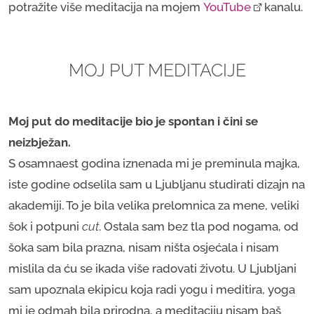
potražite više meditacija na mojem
YouTube
kanalu.
MOJ PUT MEDITACIJE
Moj put do meditacije bio je spontan i čini se
neizbježan.
S osamnaest godina iznenada mi je preminula majka,
iste godine odselila sam u Ljubljanu studirati dizajn na
akademiji. To je bila velika prelomnica za mene, veliki
šok i potpuni
cut
. Ostala sam bez tla pod nogama, od
šoka sam bila prazna, nisam ništa osjećala i nisam
mislila da ću se ikada više radovati životu. U Ljubljani
sam upoznala ekipicu koja radi yogu i meditira, yoga
mi je odmah bila prirodna, a meditaciju nisam baš