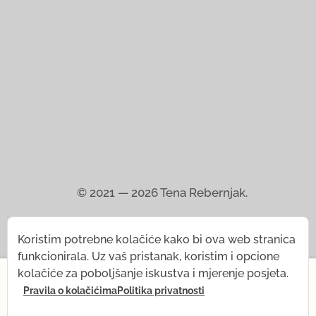
© 2021 — 2026
Tena Rebernjak.
43.0440° N | 16.0893° E
Koristim potrebne kolačiće kako bi ova web stranica
funkcionirala. Uz vaš pristanak, koristim i opcione
Programirao od
Stjepan Tafra
.
×
kolačiće za poboljšanje iskustva i mjerenje posjeta.
Pravila o kolačićima
Politika privatnosti
Od 1. jula, nakratko mijenjam svoj ritam — dolazi mi
beba! Šta ostaje isto: sva snimanja, prodavnica joge i