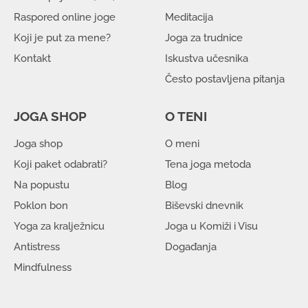
Raspored online joge
Meditacija
Koji je put za mene?
Joga za trudnice
Kontakt
Iskustva učesnika
Često postavljena pitanja
JOGA SHOP
O TENI
Joga shop
O meni
Koji paket odabrati?
Tena joga metoda
Na popustu
Blog
Poklon bon
Biševski dnevnik
Yoga za kralježnicu
Joga u Komiži i Visu
Antistress
Događanja
Mindfulness