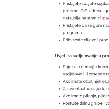
Pristajete i dajete sugl
prezime, OIB, adresu, g
detaljnije na stranici
Izja
Pristajete da se gore na
programa.
Prihvaćate ciljeve i prog
Uvjeti za sudjelovanje u p
Prije sata nemojte konzu
sudjelovati ili ometate 
Ako imate ozbiljnijih ozlj
Za eventualne ozljede i
Ako imate pitanja, pitajt
Poštujte tišinu grupe i v