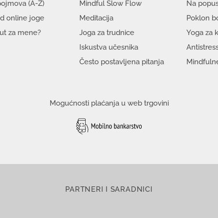
pojmova (A-Ž)
Mindful Slow Flow
Na popus
d online joge
Meditacija
Poklon b
put za mene?
Joga za trudnice
Yoga za k
Iskustva učesnika
Antistres
Često postavljena pitanja
Mindfuln
Mogućnosti plaćanja u web trgovini
PARTNERI I SARADNICI