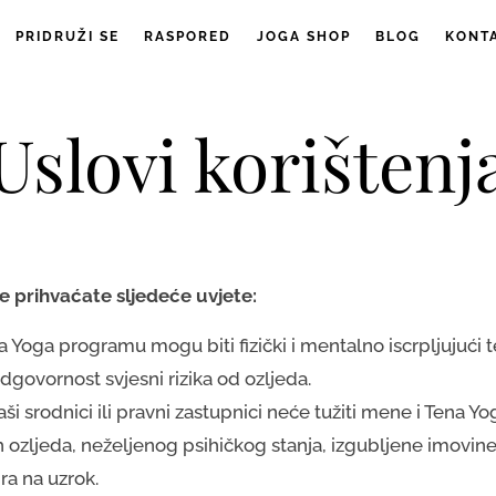
PRIDRUŽI SE
RASPORED
JOGA SHOP
BLOG
KONT
Uslovi korištenj
 prihvaćate sljedeće uvjete:
a Yoga programu mogu biti fizički i mentalno iscrpljujući
 odgovornost svjesni rizika od ozljeda.
aši srodnici ili pravni zastupnici neće tužiti mene i Tena Y
 ozljeda, neželjenog psihičkog stanja, izgubljene imovine,
ira na uzrok.