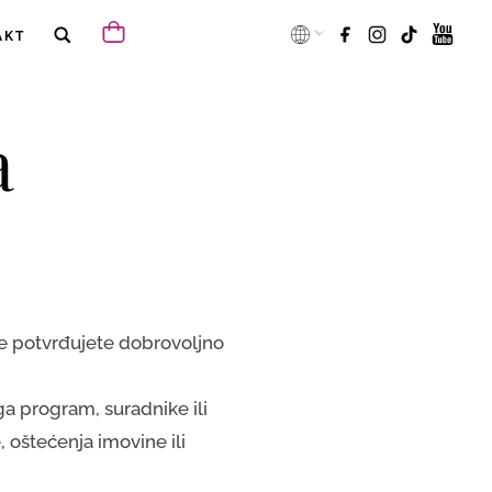
AKT
a
 te potvrđujete dobrovoljno
oga program, suradnike ili
 oštećenja imovine ili