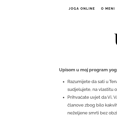
JOGA ONLINE
O MENI
Upisom u moj program yoge
Razumijete da sati u Ten
sudjelujete, na vlastitu
Prihvaćate uvjet da Vi, V
članove zbog bilo kakvih
neželjene smrti bez obz