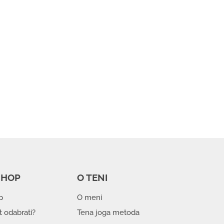
SHOP
O TENI
p
O meni
t odabrati?
Tena joga metoda