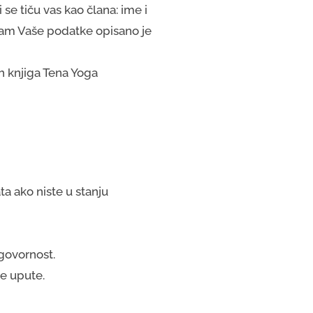
se tiču vas kao člana: ime i
vam Vaše podatke opisano je
h knjiga Tena Yoga
.
a ako niste u stanju
dgovornost.
je upute.