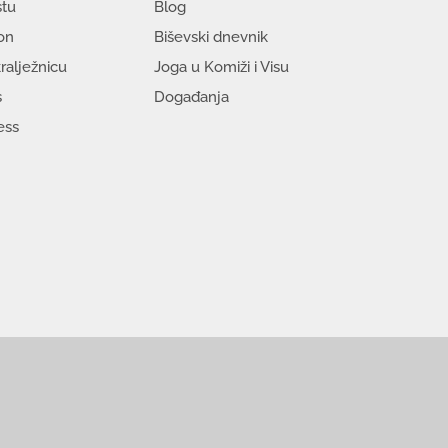
tu
Blog
on
Biševski dnevnik
ralježnicu
Joga u Komiži i Visu
s
Događanja
ess