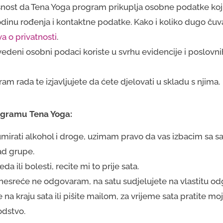
asnost da Tena Yoga program prikuplja osobne podatke koji 
odinu rođenja i kontaktne podatke. Kako i koliko dugo ču
va o privatnosti
.
vedeni osobni podaci koriste u svrhu evidencije i poslovni
ram rada te izjavljujete da ćete djelovati u skladu s njima
rogramu Tena Yoga:
mirati alkohol i droge, uzimam pravo da vas izbacim sa sat
rad grupe.
eda ili bolesti, recite mi to prije sata.
 nesreće ne odgovaram, na satu sudjelujete na vlastitu o
e na kraju sata ili pišite mailom, za vrijeme sata pratite mo
odstvo.