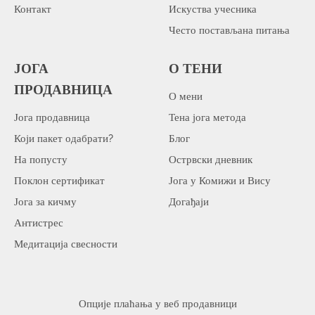
Контакт
Искуства учесника
Често постављана питања
ЈОГА
О ТЕНИ
ПРОДАВНИЦА
О мени
Јога продавница
Тена јога метода
Који пакет одабрати?
Блог
На попусту
Острвски дневник
Поклон сертификат
Јога у Комижи и Вису
Јога за кичму
Догађаји
Антистрес
Медитација свесности
Опције плаћања у веб продавници