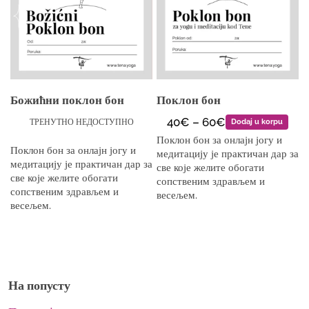
Божићни поклон бон
Поклон бон
40€ – 60€
ТРЕНУТНО НЕДОСТУПНО
Dodaj u korpu
Поклон бон за онлајн јогу и
Поклон бон за онлајн јогу и
медитацију је практичан дар за
медитацију је практичан дар за
све које желите обогати
све које желите обогати
сопственим здрављем и
сопственим здрављем и
весељем.
весељем.
На попусту