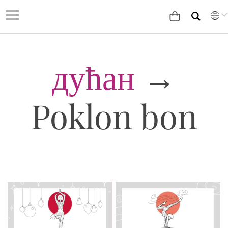
дућан
→
Poklon bon