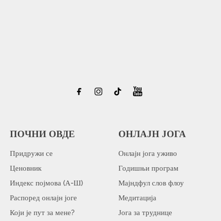
ПОЧНИ ОВДЕ
ОНЛАЈН ЈОГА
Придружи се
Онлајн јога уживо
Ценовник
Годишњи програм
Индекс појмова (А-Ш)
Мајндфул слов флоу
Распоред онлајн јоге
Медитација
Који је пут за мене?
Јога за труднице