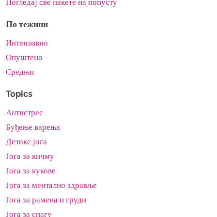
Погледај све пакете на попусту
По тежини
Интензивно
Опуштено
Средњи
Topics
Антистрес
Буђење варења
Детокс јога
Јога за кичму
Јога за кукове
Јога за ментално здравље
Јога за рамена и груди
Јога за снагу