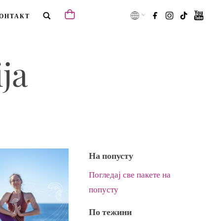
ОНТАКТ
ja
На попусту
Погледај све пакете на
попусту
По тежини