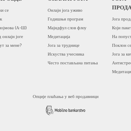
ПРОД
и се
Онлајн јога уживо
к
Годишњи програм
Јога прод
појмова (А-Ш)
Мајндфул слов флоу
Који паке
 онлајн јоге
Медитација
На попус
пут за мене?
Јога за труднице
Поклон с
Искуства учесника
Јога за к
Често постављана питања
Антистре
Медитаци
Опције плаћања у веб продавници