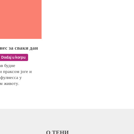
ес за сваки дан
Dodaj u korpu
в будне
 праксом јоге и
фулнесса у
м животу.
О ТЕНИ