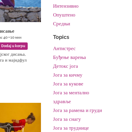
Интензивно
Опуштено
Средњи
дисање
Topics
 кс 40 + 10 мин
Dodaj u korpu
Антистрес
јског дисања,
Буђење варења
ога и мајндфул
Детокс јога
Јога за кичму
Јога за кукове
Јога за ментално
здравље
Јога за рамена и груди
Јога за снагу
Јога за труднице