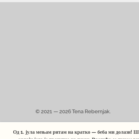
© 2021 — 2026
Tena Rebernjak.
Од 1. јула мењам ритам на кратко — беба ми долази! Ш
Импресум
Заштита приватности
У