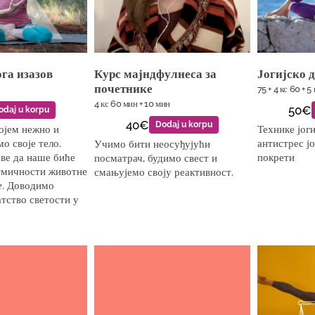
ога изазов
Курс мајндфулнеса за
Јогијско 
почетнике
75 + 4 кс 60 + 5
4 кс 60 мин + 10 мин
50€
odaj u korpu
40€
Dodaj u korpu
којем нежно и
Технике јоги
о своје тело.
антистрес ј
Учимо бити неосуђујући
ве да наше биће
покрети
посматрач, будимо свест и
тмичности животне
смањујемо своју реактивност.
е
. Доводимо
атство светости у