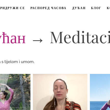
ПРИДРУЖИ СЕ
РАСПОРЕД ЧАСОВА
ДУЋАН
БЛОГ
К
ућан
→ Meditaci
 s tijelom i umom.