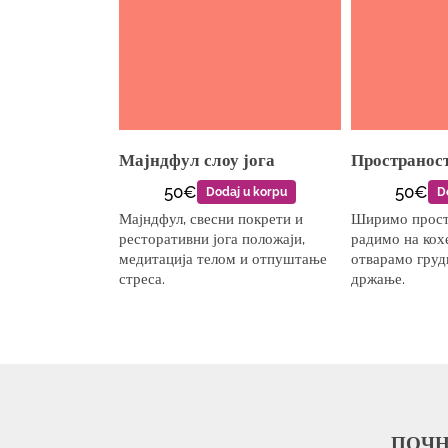
Мајндфул слоу јога
Пространост
50€
50€
Dodaj u korpu
D
Мајндфул, свесни покрети и
Ширимо просто
ресторативни јога положаји,
радимо на кох
медитација телом и отпуштање
отварамо гру
стреса.
држање.
ПОЧН