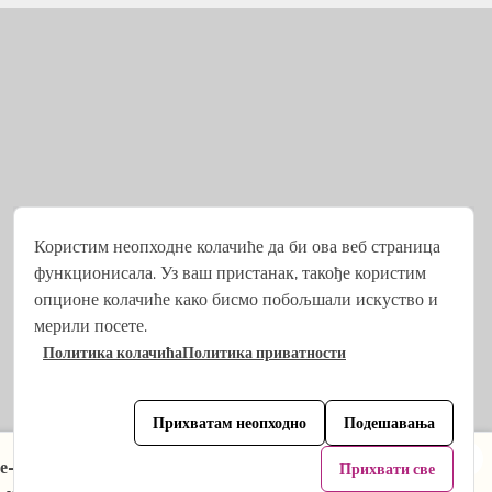
Користим неопходне колачиће да би ова веб страница
функционисала. Уз ваш пристанак, такође користим
опционе колачиће како бисмо побољшали искуство и
мерили посете.
Политика колачића
Политика приватности
Програмирано из
Stjepan Tafra
.
Прихватам неопходно
Подешавања
×
м е-поште. Шта се привремено мења:
Прихвати све
Погледајте пакете →
 одговорност
Општи услови и одредбе