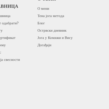
АВНИЦА
О мени
авница
Тена јога метода
т одабрати?
Блог
ту
Острвски дневник
ертификат
Јога у Комижи и Вису
ичму
Догађаји
с
ја свесности