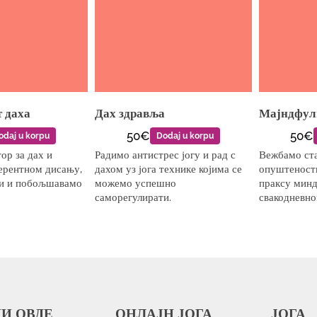
 даха
Дах здравља
Мајндфулн
50€
50€
odaj u korpu
Dodaj u korpu
р за дах и
Радимо антистрес јогу и рад с
Вежбамо ста
ерентном дисању,
дахом уз јога технике којима се
опуштености
ди и побољшавамо
можемо успешно
праксу минд
саморегулирати.
свакодневно
И ОВДЕ
ОНЛАЈН ЈОГА
ЈОГА