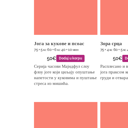
Јога за кукове и псоас
Зора срца
75 + 5 кс 60 + 6 кс 40 + 10 мин
75 + 4 кс 60 + 5 кс
50€
50€
Dodaj u korpu
D
Серија часови Мајндфул слоу
Расплесано и 
флоу јоге који циљају опуштање
јога праксом 
напетости у куковима и пуштање
груди и отвара
стреса из мишића.