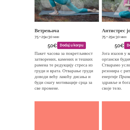
Ветрењача
Антистрес ј
75 + 25кс30 мин
75 + 25кс30 мин
50€
50€
Dodaj u korpu
D
Пакет часова за покретљивост
Јога изазов у 
затворених, камених и тешких
органски будим
рамена те редукцију стреса из
Стварамо усло
груди и врата. Отварање груди
резонира с ри
доводи већу лакоћу дисања и
енергије
Пран
буди снагу мотивације срца за
здравље и бог
све промене.
своје тело.