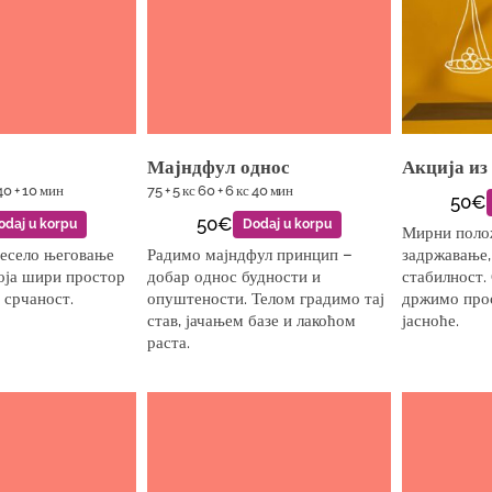
Мајндфул однос
Акција из
 40 + 10 мин
75 + 5 кс 60 + 6 кс 40 мин
50€
50€
odaj u korpu
Dodaj u korpu
Мирни полож
весело његовање
Радимо мајндфул принцип –
задржавање, 
која шири простор
добар однос будности и
стабилност.
 срчаност.
опуштености. Телом градимо тај
држимо про
став, јачањем базе и лакоћом
јасноће.
раста.