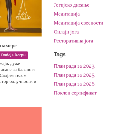
Јогијско дисање
Медитација
Медитација свесности
Онлајн јога
Ресторативна јога
 намере
Tags
Dodaj u korpu
аји, дуже
План рада за 2023.
асане за баланс и
План рада за 2025.
 Својим телом
стор одлучности и
План рада за 2026.
Поклон сертификат