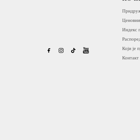
Придруж
Ценовни
Индекс 
Распоред
Који је 
Контакт