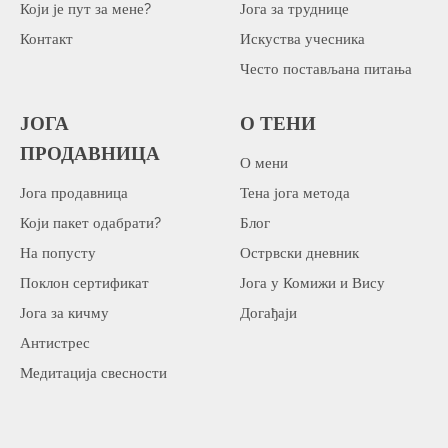
Који је пут за мене?
Јога за труднице
Контакт
Искуства учесника
Често постављана питања
ЈОГА
О ТЕНИ
ПРОДАВНИЦА
О мени
Јога продавница
Тена јога метода
Који пакет одабрати?
Блог
На попусту
Острвски дневник
Поклон сертификат
Јога у Комижи и Вису
Јога за кичму
Догађаји
Антистрес
Медитација свесности