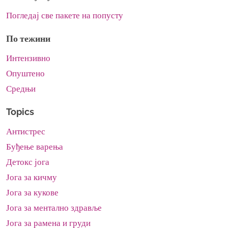
Погледај све пакете на попусту
По тежини
Интензивно
Опуштено
Средњи
Topics
Антистрес
Буђење варења
Детокс јога
Јога за кичму
Јога за кукове
Јога за ментално здравље
Јога за рамена и груди