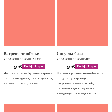
Ватрено чишћење
Сигурна база
75 + 4 кс 60 + 5 кс 40 + 10 мин
75 + 4 кс 60 + 5 кс 40 мин
50€
50€
Dodaj u korpu
Dodaj u korpu
Часови јоге за буђење варења,
Циљано јачање мишића који
чишћење црева, снагу центра,
подупиру карлицу,
виталност и здравље.
сакроилијакални зглоб,
пелвично дно, глутеуса,
квадрицепса и адуктора.