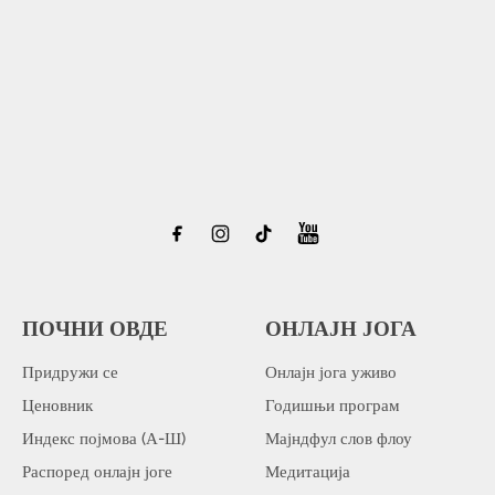
ПОЧНИ ОВДЕ
ОНЛАЈН ЈОГА
Придружи се
Онлајн јога уживо
Ценовник
Годишњи програм
Индекс појмова (А-Ш)
Мајндфул слов флоу
Распоред онлајн јоге
Медитација