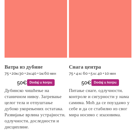
Ватра из дубине
Снага центра
75 + 20кс30 + 2кс40 + 1кс60 мин
75 + 4 кс 60 + 5 кс 40 + 10 мин
50€
50€
Dodaj u korpu
Dodaj u korpu
Дубинско чишћење на
Питање снаге, одлучности,
станичном нивоу. Загревање
контроле и сигурности у нама
целог тела и отпуштање
самима. Моћ да се поуздамо у
дубоко укорењених остатака.
себе и да се стабилно из свог
Развијање врлина устрајности,
мира носимо с изазовима.
одлучности, доследности и
дисциплине.