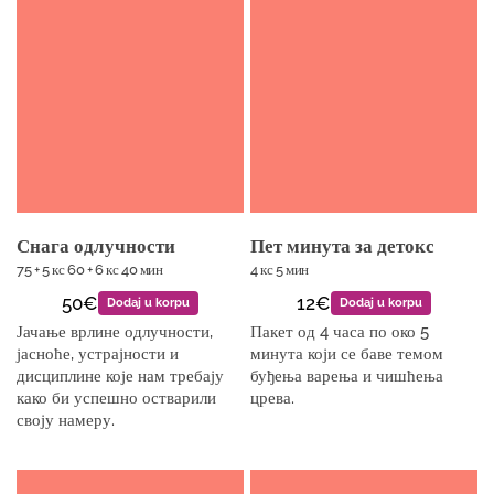
Снага одлучности
Пет минута за детокс
75 + 5 кс 60 + 6 кс 40 мин
4 кс 5 мин
50€
12€
Dodaj u korpu
Dodaj u korpu
Јачање врлине одлучности,
Пакет од 4 часа по око 5
јасноће, устрајности и
минута који се баве темом
дисциплине које нам требају
буђења варења и чишћења
како би успешно остварили
црева.
своју намеру.