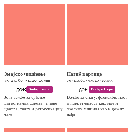
Змајско чишћење
Нагиб карлице
75 + 4 кс 60 + 5 кс 40 + 10 мин
75 + 4 кс 60 + 5 кс 40 + 10 мин
50€
50€
Dodaj u korpu
Dodaj u korpu
Јога вежбе за буђење
Вежбе за снагу, флексибилност
дигестивних сокова, јачање
и покретљивост карлице и
центра, снагу и детоксикацију
околних мишића као и доњих
тела.
леђа