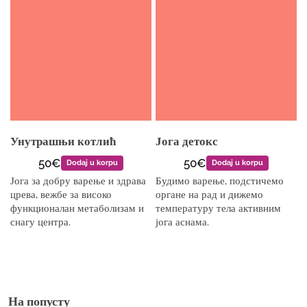
Унутрашњи котлић
Јога детокс
50€
50€
Dodaj u korpu
Dodaj u korpu
Јога за добру варење и здрава
Будимо варење, подстичемо
црева, вежбе за високо
органе на рад и дижемо
функционалан метаболизам и
температуру тела активним
снагу центра.
јога аснама.
На попусту