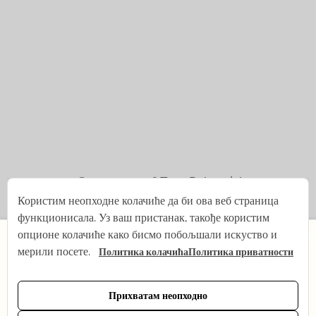
© 2021 — 2026
Tena Rebernjak.
Користим неопходне колачиће да би ова веб страница
43.0440° N | 16.0893° E
функционисала. Уз ваш пристанак, такође користим
×
опционе колачиће како бисмо побољшали искуство и
Програмирано из
Stjepan Tafra
.
мерили посете.
Политика колачића
Политика приватности
Од 1. јула мењам ритам на кратко — беба ми долази!
Шта остаје исто: сви снимци, продавница јоге и
подршка путем е-поште. Шта се привремено мења:
Прихватам неопходно
онлајн јога је тренутно на паузи. Вратићу се пуном
Импресум
Заштита приватности
Услови коришћења