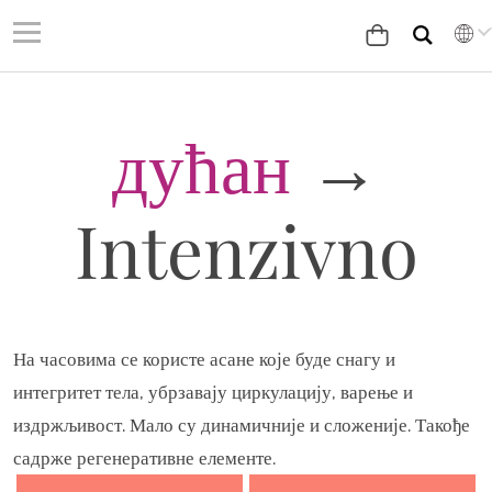
дућан
→
Intenzivno
На часовима се користе асане које буде снагу и
интегритет тела, убрзавају циркулацију, варење и
издржљивост. Мало су динамичније и сложеније. Такође
садрже регенеративне елементе.