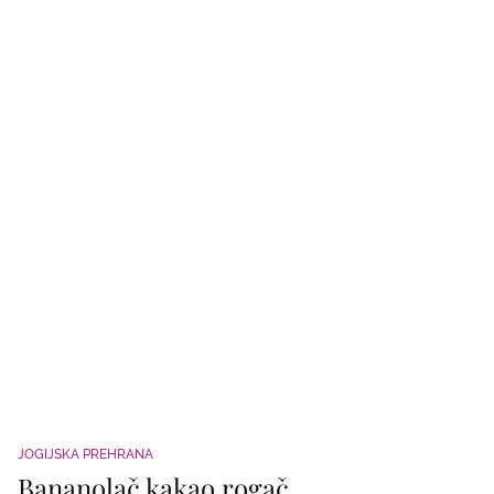
JOGIJSKA PREHRANA
Bananolač kakao rogač