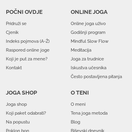
POČNI OVDJE
ONLINE JOGA
Pridruži se
Online joga uživo
Cjenik
Godišnji program
Indeks pojmova (A-Ž)
Mindful Slow Flow
Raspored online joge
Meditacija
Koji je put za mene?
Joga za trudnice
Kontakt
Iskustva učesnika
Često postavljena pitanja
JOGA SHOP
O TENI
Joga shop
O meni
Koji paket odabrati?
Tena joga metoda
Na popustu
Blog
Poklon bon
Biševski dnevnik