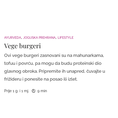
AYURVEDA
JOGIJSKA PREHRANA
LIFESTYLE
Vege burgeri
Ovi vege burgeri zasnovani su na mahunarkama,
tofuu i povrću, pa mogu da budu proteinski dio
glavnog obroka. Pripremite ih unapred, čuvajte u
frižideru i ponesite na posao ili izlet.
Prije 1 g. i 1 mj.
9 min