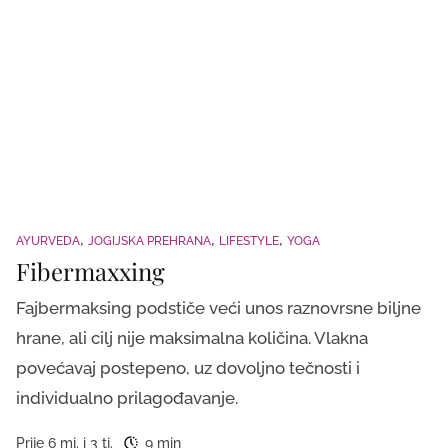
AYURVEDA
JOGIJSKA PREHRANA
LIFESTYLE
YOGA
Fibermaxxing
Fajbermaksing podstiče veći unos raznovrsne biljne
hrane, ali cilj nije maksimalna količina. Vlakna
povećavaj postepeno, uz dovoljno tečnosti i
individualno prilagođavanje.
Prije 6 mj. i 3 tj.
9 min