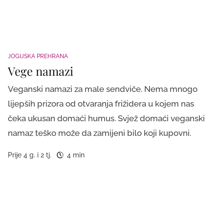
JOGIJSKA PREHRANA
Vege namazi
Veganski namazi za male sendviče. Nema mnogo
lijepših prizora od otvaranja frižidera u kojem nas
čeka ukusan domaći humus. Svjež domaći veganski
namaz teško može da zamijeni bilo koji kupovni.
Prije 4 g. i 2 tj.
4 min