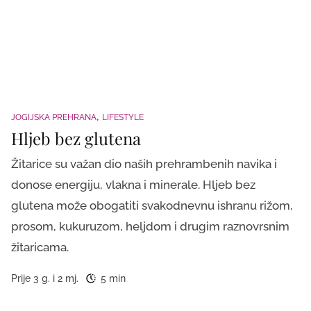
JOGIJSKA PREHRANA
LIFESTYLE
Hljeb bez glutena
Žitarice su važan dio naših prehrambenih navika i
donose energiju, vlakna i minerale. Hljeb bez
glutena može obogatiti svakodnevnu ishranu rižom,
prosom, kukuruzom, heljdom i drugim raznovrsnim
žitaricama.
Prije 3 g. i 2 mj.
5 min