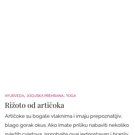
AYURVEDA
JOGIJSKA PREHRANA
YOGA
Rižoto od artičoka
Artičoke su bogate vlaknima i imaju prepoznatljiv,
blago gorak okus. Ako imate priliku nabaviti nekoliko
svježih cvjetova, isprobajte ovaj jednostavan i hranjiv