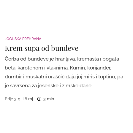
JOGIJSKA PREHRANA
Krem supa od bundeve
Čorba od bundeve je hranljiva, kremasta i bogata
beta-karotenom i vlaknima. Kumin, korijander,
đumbir i muskatni oraščić daju joj miris i toplinu, pa
je savršena za jesenske i zimske dane.
Prije 3 g. i 6 mj.
3 min