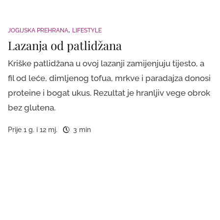
JOGIJSKA PREHRANA
LIFESTYLE
Lazanja od patlidžana
Kriške patlidžana u ovoj lazanji zamijenjuju tijesto, a
fil od leće, dimljenog tofua, mrkve i paradajza donosi
proteine i bogat ukus. Rezultat je hranljiv vege obrok
bez glutena.
Prije 1 g. i 12 mj.
3 min