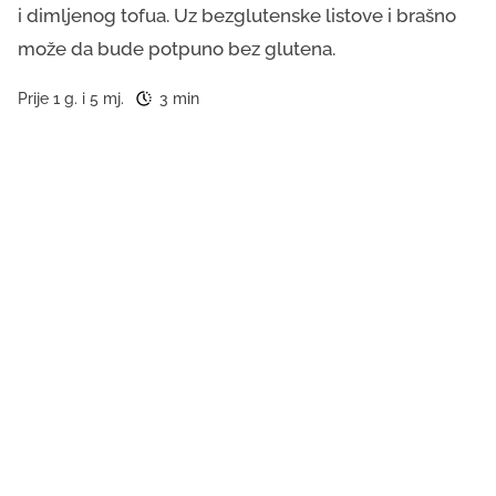
i dimljenog tofua. Uz bezglutenske listove i brašno
može da bude potpuno bez glutena.
Prije 1 g. i 5 mj.
3 min