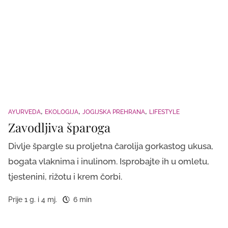
AYURVEDA
EKOLOGIJA
JOGIJSKA PREHRANA
LIFESTYLE
Zavodljiva šparoga
Divlje špargle su proljetna čarolija gorkastog ukusa,
bogata vlaknima i inulinom. Isprobajte ih u omletu,
tjestenini, rižotu i krem čorbi.
Prije 1 g. i 4 mj.
6 min