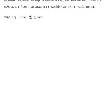
rižoto s rižom, prosom i mediteranskim začinima.
Prije 1 g. i 1 mj.
3 min