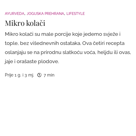
AYURVEDA
JOGIJSKA PREHRANA
LIFESTYLE
Mikro kolači
Mikro kolači su male porcije koje jedemo svježe i
tople, bez višednevnih ostataka. Ova četiri recepta
oslanjaju se na prirodnu slatkoću voća, heljdu ili ovas,
jaje i orašaste plodove.
Prije 1 g. i 3 mj.
7 min