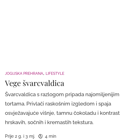
JOGIJSKA PREHRANA
LIFESTYLE
Vege švarcvaldica
Švarcvaldica s razlogom pripada najomiljenijim
tortama. Privlači raskošnim izgledom i spaja
osvježavajuće višnje, tamnu čokoladu i kontrast
hrskavih, sočnih i kremastih tekstura.
Prije 2 g. i 3 mj.
4 min