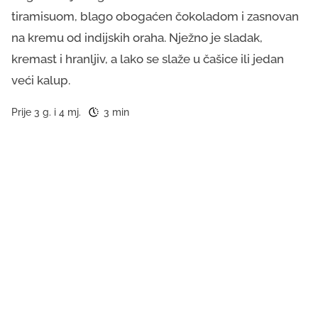
tiramisuom, blago obogaćen čokoladom i zasnovan
na kremu od indijskih oraha. Nježno je sladak,
kremast i hranljiv, a lako se slaže u čašice ili jedan
veći kalup.
Prije 3 g. i 4 mj.
3 min