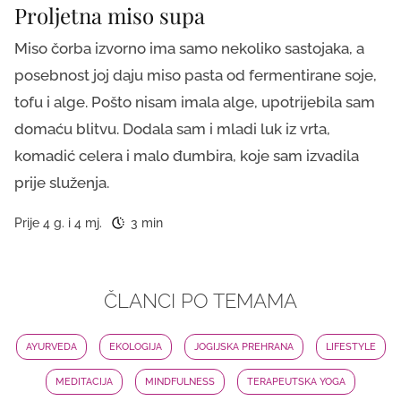
Proljetna miso supa
Miso čorba izvorno ima samo nekoliko sastojaka, a
posebnost joj daju miso pasta od fermentirane soje,
tofu i alge. Pošto nisam imala alge, upotrijebila sam
domaću blitvu. Dodala sam i mladi luk iz vrta,
komadić celera i malo đumbira, koje sam izvadila
prije služenja.
Prije 4 g. i 4 mj.
3 min
ČLANCI PO TEMAMA
AYURVEDA
EKOLOGIJA
JOGIJSKA PREHRANA
LIFESTYLE
MEDITACIJA
MINDFULNESS
TERAPEUTSKA YOGA