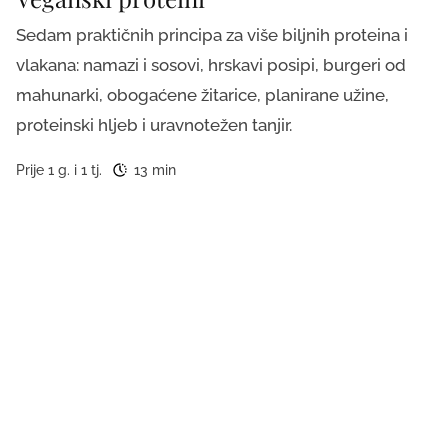
Sedam praktičnih principa za više biljnih proteina i
vlakana: namazi i sosovi, hrskavi posipi, burgeri od
mahunarki, obogaćene žitarice, planirane užine,
proteinski hljeb i uravnotežen tanjir.
Prije 1 g. i 1 tj.
13 min