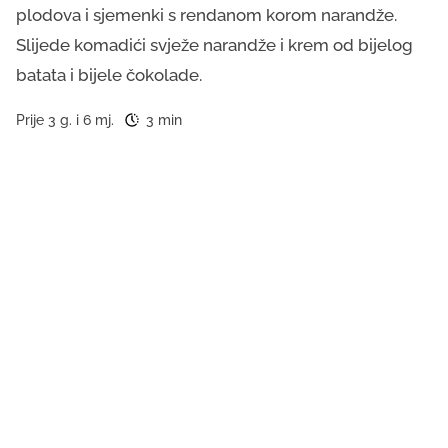
plodova i sjemenki s rendanom korom narandže.
Slijede komadići svježe narandže i krem od bijelog
batata i bijele čokolade.
Prije 3 g. i 6 mj.
3 min