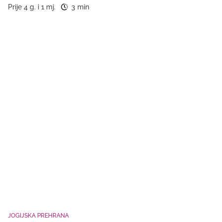
Prije 4 g. i 1 mj.
3 min
JOGIJSKA PREHRANA