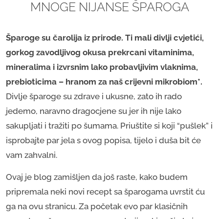
MNOGE NIJANSE ŠPAROGA
Šparoge su čarolija iz prirode. Ti mali divlji cvjetići,
gorkog zavodljivog okusa prekrcani vitaminima,
mineralima i izvrsnim lako probavljivim vlaknima,
prebioticima – hranom za naš crijevni mikrobiom*.
Divlje šparoge su zdrave i ukusne, zato ih rado
jedemo, naravno dragocjene su jer ih nije lako
sakupljati i tražiti po šumama. Priuštite si koji “pušlek” i
isprobajte par jela s ovog popisa, tijelo i duša bit će
vam zahvalni.
Ovaj je blog zamišljen da još raste, kako budem
pripremala neki novi recept sa šparogama uvrstit ću
ga na ovu stranicu. Za početak evo par klasičnih