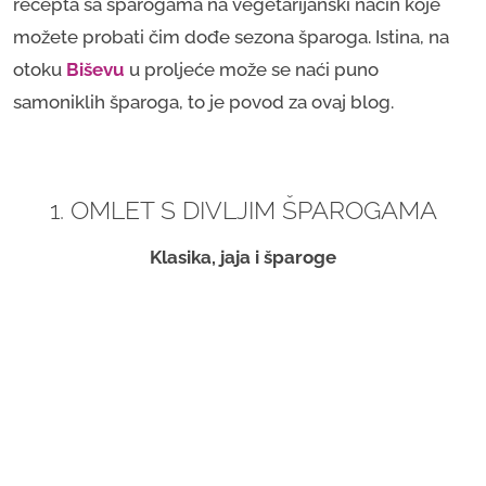
recepta sa šparogama na vegetarijanski način koje
možete probati čim dođe sezona šparoga. Istina, na
otoku
Biševu
u proljeće može se naći puno
samoniklih šparoga, to je povod za ovaj blog.
1. OMLET S DIVLJIM ŠPAROGAMA
Klasika, jaja i šparoge