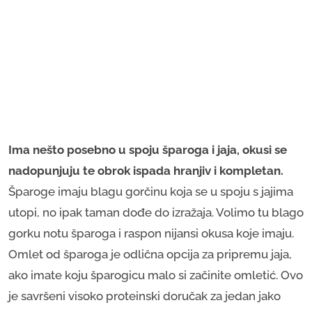
Ima nešto posebno u spoju šparoga i jaja, okusi se
nadopunjuju te obrok ispada hranjiv i kompletan.
Šparoge imaju blagu gorčinu koja se u spoju s jajima
utopi, no ipak taman dođe do izražaja. Volimo tu blago
gorku notu šparoga i raspon nijansi okusa koje imaju.
Omlet od šparoga je odlična opcija za pripremu jaja,
ako imate koju šparogicu malo si začinite omletić. Ovo
je savršeni visoko proteinski doručak za jedan jako