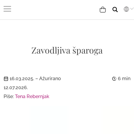
Zavodljiva šparoga
16.03.2025.
– Ažurirano
6 min
12.07.2026.
Piše:
Tena Rebernjak