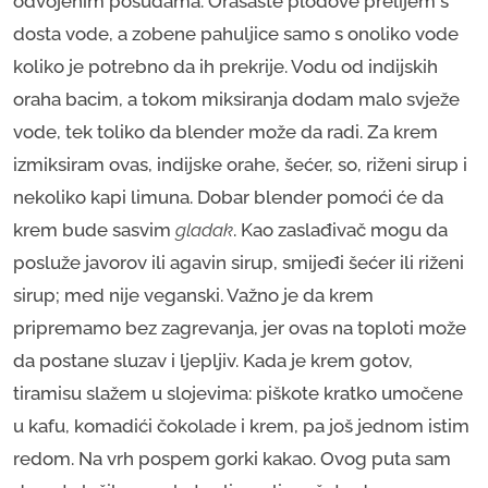
odvojenim posudama. Orašaste plodove prelijem s
dosta vode, a zobene pahuljice samo s onoliko vode
koliko je potrebno da ih prekrije. Vodu od indijskih
oraha bacim, a tokom miksiranja dodam malo svježe
vode, tek toliko da blender može da radi. Za krem
izmiksiram ovas, indijske orahe, šećer, so, riženi sirup i
nekoliko kapi limuna. Dobar blender pomoći će da
krem bude sasvim
gladak
. Kao zaslađivač mogu da
posluže javorov ili agavin sirup, smijeđi šećer ili riženi
sirup; med nije veganski. Važno je da krem
pripremamo bez zagrevanja, jer ovas na toploti može
da postane sluzav i ljepljiv. Kada je krem gotov,
tiramisu slažem u slojevima: piškote kratko umočene
u kafu, komadići čokolade i krem, pa još jednom istim
redom. Na vrh pospem gorki kakao. Ovog puta sam