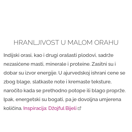
HRANLJIVOST U MALOM ORAHU
Indijski orasi, kao i drugi orašasti plodovi, sadrže
nezasićene masti, minerale i proteine. Zasitni su i
dobar su izvor energije. U ajurvedskoj ishrani cene se
zbog blage, slatkaste note i kremaste teksture,
naročito kada se prethodno potope ili blago proprže.
Ipak, energetski su bogati, pa je dovoljna umjerena
količina.
Inspiracija: Džojful Bijeli