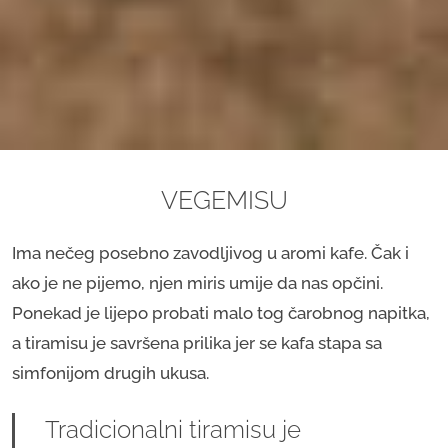
VEGEMISU
Ima nečeg posebno zavodljivog u aromi kafe. Čak i
ako je ne pijemo, njen miris umije da nas opčini.
Ponekad je lijepo probati malo tog čarobnog napitka,
a tiramisu je savršena prilika jer se kafa stapa sa
simfonijom drugih ukusa.
Tradicionalni tiramisu je