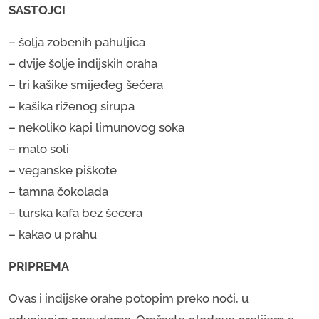
SASTOJCI
– šolja zobenih pahuljica
– dvije šolje indijskih oraha
– tri kašike smijeđeg šećera
– kašika riženog sirupa
– nekoliko kapi limunovog soka
– malo soli
– veganske piškote
– tamna čokolada
– turska kafa bez šećera
– kakao u prahu
PRIPREMA
Ovas i indijske orahe potopim preko noći, u