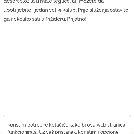
desert složila u male teglice, ali možete da
upotrijebite i jedan veliki kalup. Prije služenja ostavite
ga nekoliko sati u frižideru. Prijatno!
Koristim potrebne kolačiće kako bi ova web stranica
funkcionirala. Uz vaš pristanak, koristim i opcione