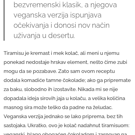
bezvremenski klasik, a njegova
veganska verzija ispunjava
očekivanja i donosi nov način
uživanja u desertu.
Tiramisu je kremast i mek kolač, ali meni u njemu
ponekad nedostaje hrskav element, nešto čime zubi
mogu da se pozabave. Zato sam ovom receptu
dodala komadiće tamne čokolade; ako ga pripremate
za baku, slobodno ih izostavite. Nikada mi se nije
dopadala ideja sirovih jaja u kolaču, a velika količina
masnog sira može teško da padne na želudac.
Veganska verzija jednako se lako priprema, bez tih
sastojaka. Ukratko, ovo je kolač nadahnut tiramisuom:
veganski, blago obogaćen čokoladom i zasnovan na