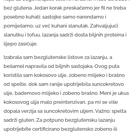
bez glutena. Jedan korak preskačemo jer fil ne treba
posebno kuhati: sastojke samo narendamo i
pomiješamo, uz već kuhani slanutak. Zahvaljujući
slanutku i tofuu, lazanja sadrži dosta biljnih proteina i
lijepo zasićuje.
Izabrala sam bezglutenske listove za lazanju, a
bešamel napravila od biljnih sastojaka. Ovog puta
koristila sam kokosovo ulje, zobeno mlijeko i brašno
od spelte, dok sam ranije upotrijebila suncokretovo
ulje, bademovo mlijeko i zobeno brašno. Meni je ukus
kokosovog ulja malo preintenzivan, pa mi se više
dopala verzija sa suncokretovim uljem. Važno: spelta
sadrži gluten. Za potpuno bezglutensku lazanju
upotrijebite certificirano bezglutensko zobeno ili