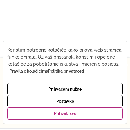
Koristim potrebne kolačiće kako bi ova web stranica
funkcionirala. Uz vaš pristanak, koristim i opcione
JOGIJSKA PREHRANA
LIFESTYLE
×
kolačiće za poboljšanje iskustva i mjerenje posjeta.
Pravila o kolačićima
Politika privatnosti
Od 1. jula, nakratko mijenjam svoj ritam — dolazi mi
beba! Šta ostaje isto: sva snimanja, prodavnica joge i
podrška putem e-pošte. Šta se privremeno mijenja:
Prihvaćam nužne
online joga je trenutno na pauzi. Vraćam se punom
ritmu u oktobru. Hvala na razumijevanju — vidimo se
Postavke
uskoro, uživo ili putem snimka. Tena :)
Prihvati sve
Prethodni članak
Sljedeći članak
Moji favoriti
Pogledaj pakete →
0
DRUGO ILI PRVO
ZAVODLJIVA