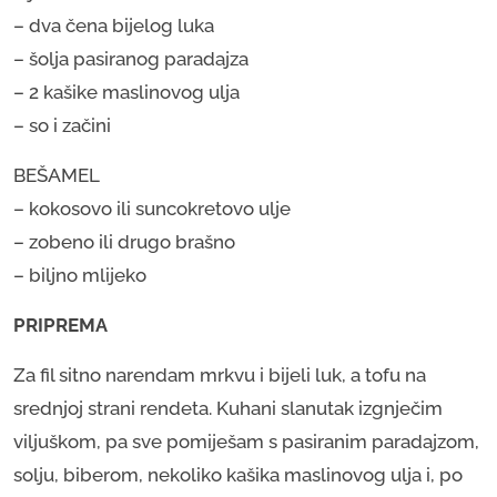
– dva čena bijelog luka
– šolja pasiranog paradajza
– 2 kašike maslinovog ulja
– so i začini
BEŠAMEL
– kokosovo ili suncokretovo ulje
– zobeno ili drugo brašno
– biljno mlijeko
PRIPREMA
Za fil sitno narendam mrkvu i bijeli luk, a tofu na
srednjoj strani rendeta. Kuhani slanutak izgnječim
viljuškom, pa sve pomiješam s pasiranim paradajzom,
solju, biberom, nekoliko kašika maslinovog ulja i, po