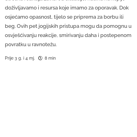
doživljavamo i resursa koje imamo za oporavak. Dok
osjećamo opasnost, tijelo se priprema za borbu ili
beg. Ovih pet jogijskih pristupa mogu da pomognu u
osvješćivanju reakcije, smirivanju daha i postepenom
povratku u ravnotežu.
Prije 3 g. i 4 mj.
8 min