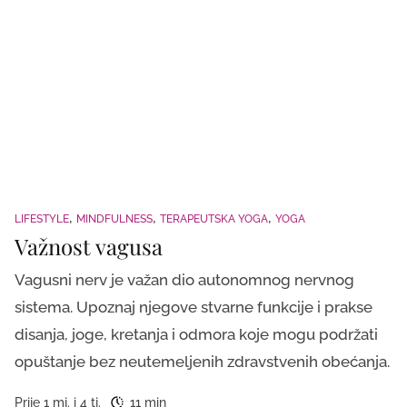
LIFESTYLE
MINDFULNESS
TERAPEUTSKA YOGA
YOGA
Važnost vagusa
Vagusni nerv je važan dio autonomnog nervnog
sistema. Upoznaj njegove stvarne funkcije i prakse
disanja, joge, kretanja i odmora koje mogu podržati
opuštanje bez neutemeljenih zdravstvenih obećanja.
Prije 1 mj. i 4 tj.
11 min