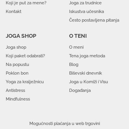
Koji je put za mene?
Joga za trudnice
Kontakt
Iskustva učesnika
Često postavljena pitanja
JOGA SHOP
O TENI
Joga shop
O meni
Koji paket odabrati?
Tena joga metoda
Na popustu
Blog
Poklon bon
Biševski dnevnik
Yoga za kralježnicu
Joga u Komiži i Visu
Antistress
Događanja
Mindfulness
Mogućnosti plaćanja u web trgovini