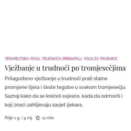
TERAPEUTSKA YOGA
TRUDNOĆA (PRENATAL)
YOGA ZA TRUDNICE
Vježbanje u trudnoći po tromjesečjima
Prilagođeno vježbanje u trudnoći prati stalne
promjene tijela i česte tegobe u svakom tromjesečju.
Saznaj kako da se krećeš svjesno, kada da odmoriš i
koji znaci zahtijevaju savjet ljekara.
Prije 1 g. i 4 mj.
11 min