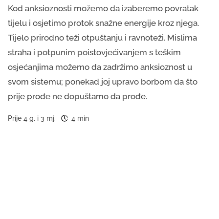
Kod anksioznosti možemo da izaberemo povratak
tijelu i osjetimo protok snažne energije kroz njega.
Tijelo prirodno teži otpuštanju i ravnoteži. Mislima
straha i potpunim poistovjećivanjem s teškim
osjećanjima možemo da zadržimo anksioznost u
svom sistemu; ponekad joj upravo borbom da što
prije prođe ne dopuštamo da prođe.
Prije 4 g. i 3 mj.
4 min