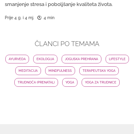
smanjenje stresa i poboljšanje kvaliteta života.
Prije 4 g. i 4 mj.
4 min
ČLANCI PO TEMAMA
AYURVEDA
EKOLOGIJA
JOGIJSKA PREHRANA
LIFESTYLE
MEDITACIJA
MINDFULNESS
TERAPEUTSKA YOGA
TRUDNOĆA (PRENATAL)
YOGA
YOGA ZA TRUDNICE