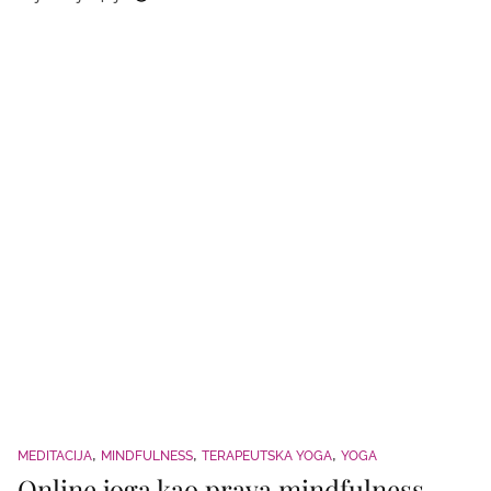
MEDITACIJA
MINDFULNESS
TERAPEUTSKA YOGA
YOGA
Online joga kao prava mindfulness