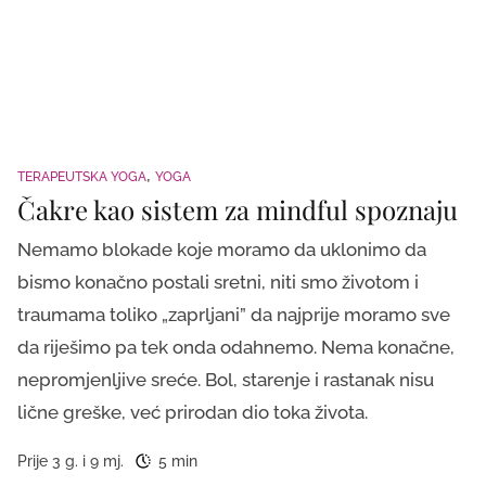
TERAPEUTSKA YOGA
YOGA
Čakre kao sistem za mindful spoznaju
Nemamo blokade koje moramo da uklonimo da
bismo konačno postali sretni, niti smo životom i
traumama toliko „zaprljani” da najprije moramo sve
da riješimo pa tek onda odahnemo. Nema konačne,
nepromjenljive sreće. Bol, starenje i rastanak nisu
lične greške, već prirodan dio toka života.
Prije 3 g. i 9 mj.
5 min