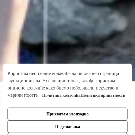
Користим неопходне колачиће да би ова веб страница
функционисала. Уз ваш пристанак, такође користим
×
опционе колачиће како бисмо побољшали искуство и
мерили посете.
Политика колачића
Политика приватности
Од 1. јула мењам ритам на кратко — беба ми долази!
Шта остаје исто: сви снимци, продавница јоге и
подршка путем е-поште. Шта се привремено мења:
Прихватам неопходно
онлајн јога је тренутно на паузи. Вратићу се пуном
ритму у октобру. Хвала вам на разумевању — видимо
Подешавања
се ускоро, уживо или путем снимка. Тена :)