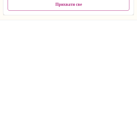
Прихвати све
Погледајте пакете →
ОНЛАЈН ЈОГА
ГОДИШЊЕ ТЕМЕ ЈОГЕ
ЈАНУАР
ФЕБРУАР
МАРТ
АПРИЛ
МАЈ
ЈУН
ЈУЛ
АВГУСТ
СЕПТЕМБАР
ОКТОБАР
НОВЕМБАР
ДЕЦЕМБАР
Септембар
OD KORIJENA DO KROŠNJE