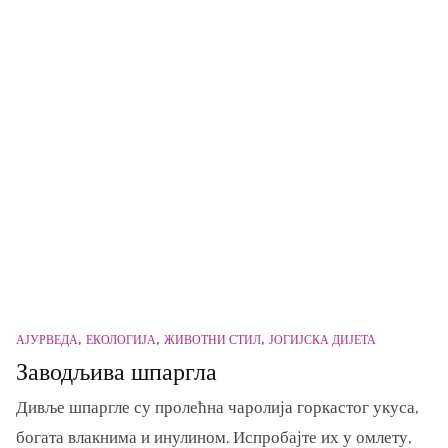
АЈУРВЕДА
ЕКОЛОГИЈА
ЖИВОТНИ СТИЛ
ЈОГИЈСКА ДИЈЕТА
Заводљива шпаргла
Дивље шпаргле су пролећна чаролија горкастог укуса,
богата влакнима и инулином. Испробајте их у омлету,