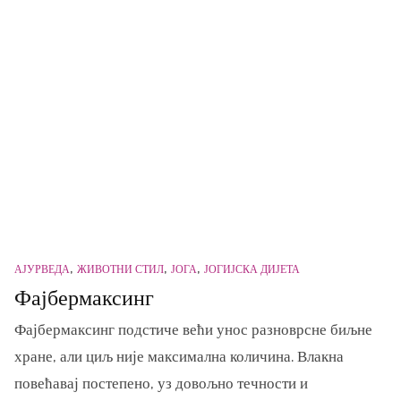
АЈУРВЕДА
ЖИВОТНИ СТИЛ
ЈОГА
ЈОГИЈСКА ДИЈЕТА
Фајбермаксинг
Фајбермаксинг подстиче већи унос разноврсне биљне
хране, али циљ није максимална количина. Влакна
повећавај постепено, уз довољно течности и