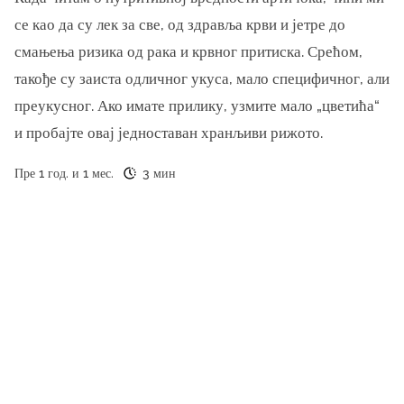
се као да су лек за све, од здравља крви и јетре до
смањења ризика од рака и крвног притиска. Срећом,
такође су заиста одличног укуса, мало специфичног, али
преукусног. Ако имате прилику, узмите мало „цветића“
и пробајте овај једноставан хранљиви рижото.
Пре 1 год. и 1 мес.
3 мин