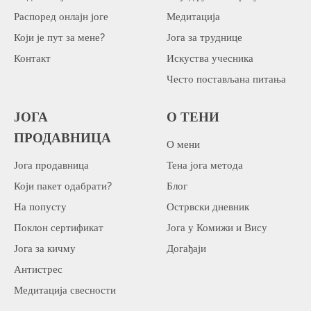
Распоред онлајн јоге
Медитација
Који је пут за мене?
Јога за труднице
Контакт
Искуства учесника
Често постављана питања
ЈОГА
О ТЕНИ
ПРОДАВНИЦА
О мени
Јога продавница
Тена јога метода
Који пакет одабрати?
Блог
На попусту
Острвски дневник
Поклон сертификат
Јога у Комижи и Вису
Јога за кичму
Догађаји
Антистрес
Медитација свесности