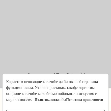
© 2021 — 2026
Tena Rebernjak.
Користим неопходне колачиће да би ова веб страница
43.0440° N | 16.0893° E
функционисала. Уз ваш пристанак, такође користим
×
опционе колачиће како бисмо побољшали искуство и
Програмирано из
Stjepan Tafra
.
мерили посете.
Политика колачића
Политика приватности
Од 1. јула мењам ритам на кратко — беба ми долази!
Шта остаје исто: сви снимци, продавница јоге и