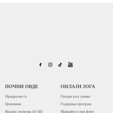
ПОЧНИ ОВДЕ
ОНЛАЈН ЈОГА
Придружи се
Онлајн јога уживо
Ценовник
Годишњи програм
Индекс појмова (А-Ш)
Мајндфул слов флоу