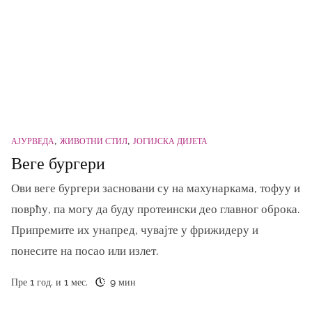
АЈУРВЕДА
ЖИВОТНИ СТИЛ
ЈОГИЈСКА ДИЈЕТА
Веге бургери
Ови веге бургери засновани су на махунаркама, тофуу и
поврћу, па могу да буду протеински део главног оброка.
Припремите их унапред, чувајте у фрижидеру и
понесите на посао или излет.
Пре 1 год. и 1 мес.
9 мин