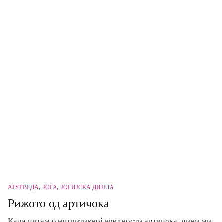
АЈУРВЕДА
ЈОГА
ЈОГИЈСКА ДИЈЕТА
Рижото од артичока
Када читам о нутритивној вредности артичока, чини ми