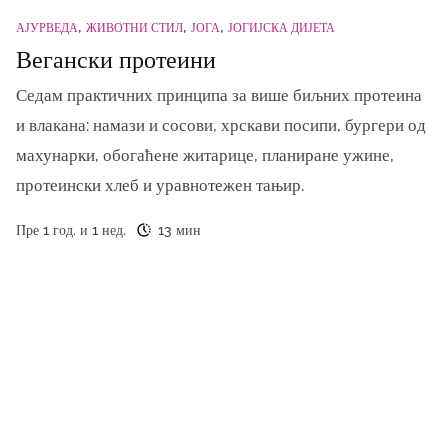
АЈУРВЕДА
ЖИВОТНИ СТИЛ
ЈОГА
ЈОГИЈСКА ДИЈЕТА
Вегански протеини
Седам практичних принципа за више биљних протеина
и влакана: намази и сосови, хрскави посипи, бургери од
махунарки, обогаћене житарице, планиране ужине,
протеински хлеб и уравнотежен тањир.
Пре 1 год. и 1 нед.
13 мин