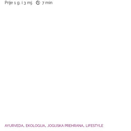
Prije 1 g. i 3 mj.
7 min
AYURVEDA
EKOLOGIJA
JOGIJSKA PREHRANA
LIFESTYLE