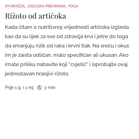
AYURVEDA
JOGIJSKA PREHRANA
YOGA
Rižoto od artičoka
Kada čitam o nutritivnoj vrijednosti artičoka izgleda
kao da su lijek za sve od zdravlja krvi i jetre do toga
da smanjuju rizik od raka i krvni tlak. Na sreću i okus
im je zaista odličan, malo specifičan ali ukusan. Ako
imate priliku nabavite koji “cvjetić” i isprobajte ovaj
jednostavan hranjivi rižoto.
Prije 1 g. i 1 mj.
3 min