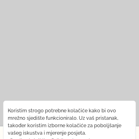
© 2021 — 2026
Tena Rebernjak.
Koristim strogo potrebne kolačiće kako bi ovo
mrežno sjedište funkcioniralo. Uz vaš pristanak,
43.0440° N | 16.0893° E
također koristim izborne kolačiće za poboljšanje
×
vašeg iskustva i mjerenje posjeta.