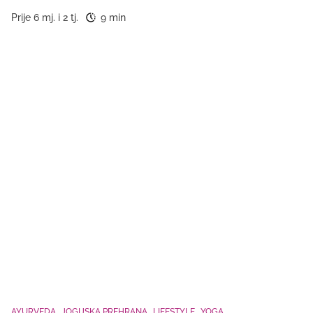
Prije 6 mj. i 2 tj.
9 min
AYURVEDA
JOGIJSKA PREHRANA
LIFESTYLE
YOGA