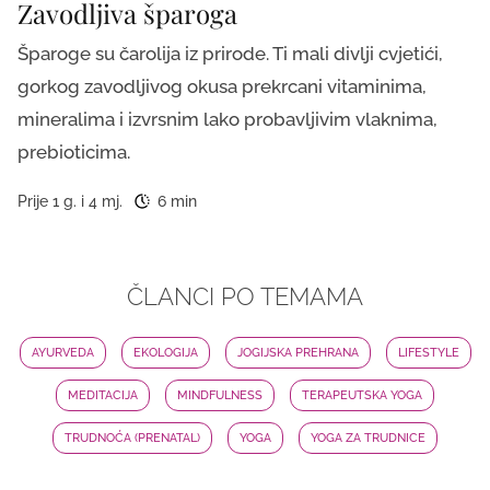
Zavodljiva šparoga
Šparoge su čarolija iz prirode. Ti mali divlji cvjetići,
gorkog zavodljivog okusa prekrcani vitaminima,
mineralima i izvrsnim lako probavljivim vlaknima,
prebioticima.
Prije 1 g. i 4 mj.
6 min
ČLANCI PO TEMAMA
AYURVEDA
EKOLOGIJA
JOGIJSKA PREHRANA
LIFESTYLE
MEDITACIJA
MINDFULNESS
TERAPEUTSKA YOGA
TRUDNOĆA (PRENATAL)
YOGA
YOGA ZA TRUDNICE