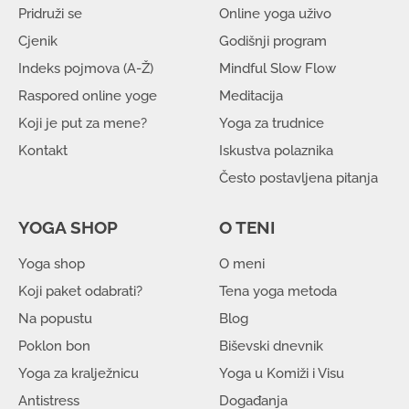
Pridruži se
Online yoga uživo
Cjenik
Godišnji program
Indeks pojmova (A-Ž)
Mindful Slow Flow
Raspored online yoge
Meditacija
Koji je put za mene?
Yoga za trudnice
Kontakt
Iskustva polaznika
Često postavljena pitanja
YOGA SHOP
O TENI
Yoga shop
O meni
Koji paket odabrati?
Tena yoga metoda
Na popustu
Blog
Poklon bon
Biševski dnevnik
Yoga za kralježnicu
Yoga u Komiži i Visu
Antistress
Događanja