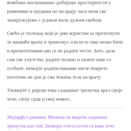
вежбама наглашавамо добијање просторности у
раменима и грудима но на крају часа ипак све
заокружујемо с једном мало дужом свећом.
Свећа је положај који је јако користан за протегнути
те мишиће врата и трапезиус али исто тако може бити
и преинтензиван ако га не радите често. Зато, дала
сам све упутства, радите полако и пазите како се
осећате, немојте радити никакве нагле покрете
поготово не док је сва тежина тела на врату.
Уживајте у ријеци тока садашњег тренутка кроз своје
тело, своје срце и свој живот…
Мајндфул дневник:
Можеш ли видети садашњи
тренутак као ток. Затвори очи и осети га како тече