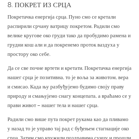
8. ПОКРЕТ ИЗ СРЦА
Покретачка енергија срца. Пуно смо се кретали
распирили срчану ватрицу покретом. Радили смо
велике кругове око груди тако да пробудимо рамена и
грудни кош али и да покренемо проток ваздуха у
простору око себе.
Да се све почне вртети и кретати. Покретачка енергија
нашег срца је позитивна, то је воља за животом, вера
и смисао. Када њу разбуђујемо будимо своју праву
природу и смањујемо снагу концепата, а враћамо се у
прави живот – нашег тела и нашег срца.
Радили смо више пута покрет рукама као да пливамо
у назад то је управо тај рад с буђењем стагнације око
срца. Затим смо кружили поздравима сунцу и прошли