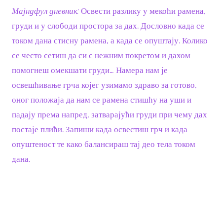
Мајндфул дневник:
Освести разлику у мекоћи рамена,
груди и у слободи простора за дах. Дословно када се
током дана стисну рамена, а када се опуштају. Колико
се често сетиш да си с нежним покретом и дахом
помогнеш омекшати груди… Намера нам је
освешћивање грча којег узимамо здраво за готово,
оног положаја да нам се рамена стишћу на уши и
падају према напред, затварајући груди при чему дах
постаје плићи. Запиши када освестиш грч и када
опуштеност те како балансираш тај део тела током
дана.