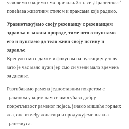
условима о којима смо причали. Зато се „Праничност“
повећава животним стилом и праксама које радимо.
Уравнотежујемо своју резонанцу с резонанцом
здравља и закона природе, тиме што отпуштамо
его и пуштамо да тело живи своју истину и
здравље.
Кренули смо с дахом и фокусом на пулсацију у телу,
зато је час мало дужи јер смо си узели мало времена
за дисање.
Разгибавамо рамена једноставним покретом с
тракицом у којем нам се омогућава добру
покретљивост раменог појаса. јачамо мишиће горњих
леа, оне између лопатица и продужујемо влакна
трапезиуса.