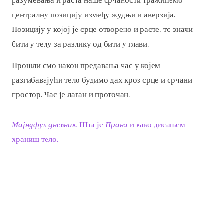
разумевања и раста наше срчаности тражићемо
централну позицију између жудњи и аверзија.
Позицију у којој је срце отворено и расте, то значи
бити у телу за разлику од бити у глави.
Прошли смо након предавања час у којем
разгибавајући тело будимо дах кроз срце и срчани
простор. Час је лаган и проточан.
Мајндфул дневник:
Шта је
Прана
и како дисањем
храниш тело.