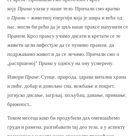
коју
Прана
улази у наше тело. Причали смо кратко
о
Прани
– животној енергији која је шира и већа од
нас, могли би рећи да је циљ наше праксе напунити се
Праном. Кроз праксу учимо дисати и кретати се те
живети цели лифестјле да се пунимо праном, да
подржавамо живот и да се лечимо. Причали смо о
„распршеној“ П
рани
у односу на ону усмерену.
Извори
Пране
: Сунце, природа, здрава витална храна
и пиће, добар и довољно сна, вежбање и покрет,
јогијско дисање, загрљај, пољубац, давање, примање,
брижност…
Током месеца како би продубили дах омекшаћемо
груди и рамена, разгибавати тај део тела, а у аспекту