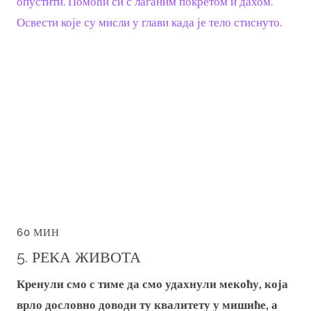
опустити. Помоћи си с лаганим покретом и дахом.
Освести које су мисли у глави када је тело стиснуто.
60 МИН
5. РЕКА ЖИВОТА
Кренули смо с тиме да смо удахнули мекоћу, која
врло дословно доводи ту квалитету у мишиће, а