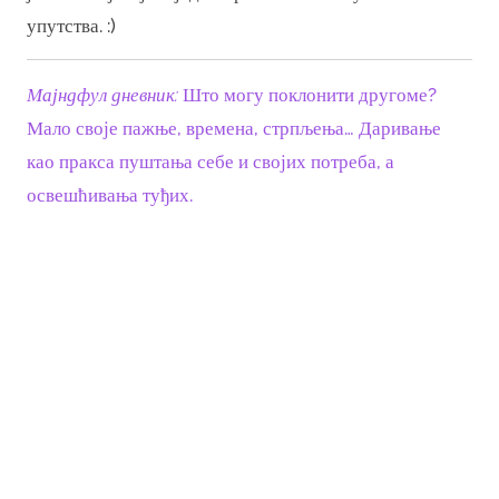
упутства. :)
Мајндфул дневник:
Што могу поклонити другоме?
Мало своје пажње, времена, стрпљења… Даривање
као пракса пуштања себе и својих потреба, а
освешћивања туђих.