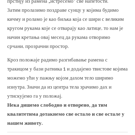
прстију из рамена „истресемо“ све напетости.
Затим пролазимо поздраве сунцу у којима будимо
кичму и роламо је као биљка која се шири с великим
кругом рукама које се отварају као латице, то нам је
начин кретања овај месец да рукама отворимо
срчани, прозрачни простор.
Кроз положаје радимо разгибавање рамена с
тракицом у бази ратника 1 и додајемо твистове којима
можемо ући у пажњу којом дахом тело ширимо
изнутра. Значи да из центра тела зрачимо дах и
утискујемо га у положај.
Нека дишемо слободно и отворено, да тим
квалитетима дотакнемо све остало и све остале у
нашем животу.