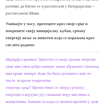
ратнике да бисмо се и расплесали у Натарајасани –
расплесаном Шиви.
Уживајте у часу, протеците кроз своје срце и
покрените своју иницијалну љубав, срчану
енергију воље за животом која се изражава кроз
све што радимо.
Мајндфул дневник:
Присети се своје срчане енергије,
срце има увек добре намере, наша збуњеност понекад
има криве намере. Како би било деловати само из
чисте, искрене покретачке
енергије срца? Препустимо се својој срчаној
енергији и верујмо јој, смањимо веру мислима и
концептима. Запиши си када се можеш вратити у срце