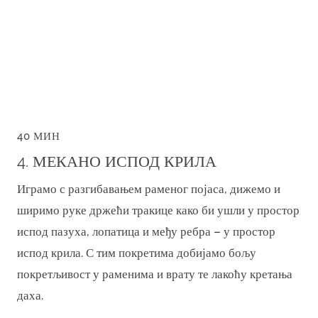
40 МИН
4. МЕКАНО ИСПОД КРИЛА
Играмо с разгибавањем раменог појаса, дижемо и
ширимо руке држећи тракице како би ушли у простор
испод пазуха, лопатица и међу ребра – у простор
испод крила. С тим покретима добијамо бољу
покретљивост у раменима и врату те лакоћу кретања
даха.