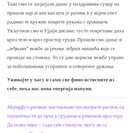
Тако смо се загрејали данас у поздравима сунцу па
прошли пар асана као шта је ратник 1 у којем опет
радимо те кружне покрете рукама с тракицом.
Укључили смо и Ујјаји дисање, густо покретање даха
кроз тело и кроз простор груди. Прошли смо данас и
„леђњаке“ вежбе за јачање леђних мишића које се
проводе на стомаку. То су јако корисне вежбе управо
за побољшавање усправног и отвореног држања.
Уживајте у часу и само све фино истисните из
себе, нека нас нова енергија напуни.
Мајндфул дневник:
настављамо посматрати распон од
опуштености до грча у грудном и раменом простору.
Да освестимо – сада сам стиснута, могу ли се