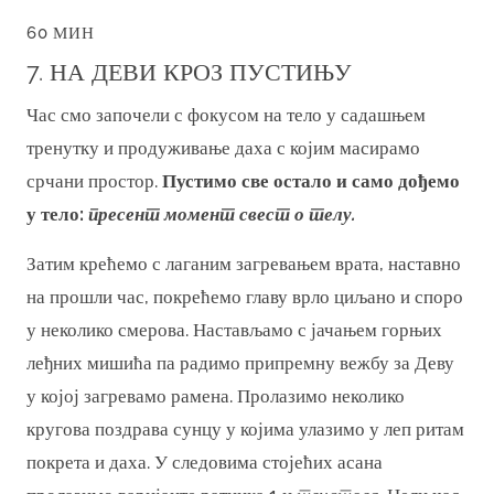
60 МИН
7. НА ДЕВИ КРОЗ ПУСТИЊУ
Час смо започели с фокусом на тело у садашњем
тренутку и продуживање даха с којим масирамо
срчани простор.
Пустимо све остало и само дођемо
у тело:
пресент момент свест о телу.
Затим крећемо с лаганим загревањем врата, наставно
на прошли час, покрећемо главу врло циљано и споро
у неколико смерова. Настављамо с јачањем горњих
леђних мишића па радимо припремну вежбу за Деву
у којој загревамо рамена. Пролазимо неколико
кругова поздрава сунцу у којима улазимо у леп ритам
покрета и даха. У следовима стојећих асана