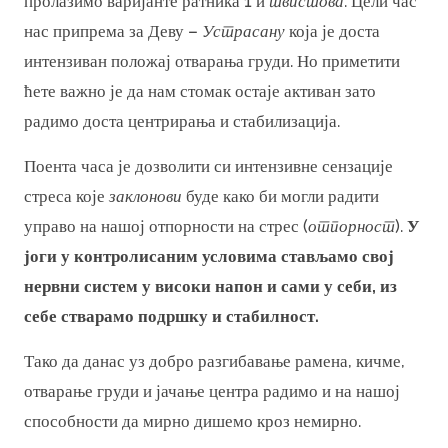
пролазимо варијанте ратника 1 и
твистова
. Цели час
нас припрема за Деву –
Устрасану
која је доста
интензиван положај отварања груди. Но приметити
ћете важно је да нам стомак остаје активан зато
радимо доста центрирања и стабилизација.
Поента часа је дозволити си интензивне сензације
стреса које
заклонови
буде како би могли радити
управо на нашој отпорности на стрес (
отпорност
).
У
јоги у контролисаним условима стављамо свој
нервни систем у високи напон и сами у себи, из
себе стварамо подршку и стабилност.
Тако да данас уз добро разгибавање рамена, кичме,
отварање груди и јачање центра радимо и на нашој
способности да мирно дишемо кроз немирно.