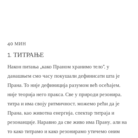
40 МИН
1. ТИТРАЊЕ
Након питања „како Праном хранимо тело“, у
данашњем смо часу покушали дефинисати шта је
Прана. То није дефиниција разумом већ осећајем,
није теорија него пракса. Све у природи резонира,
титра и има своју ритмичност, можемо рећи да је
Прана, као животна енергија, спектар титраја и
резонанције. Наравно да све живо има Прану, али на
то како титрамо и како резонирамо утичемо оним