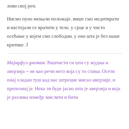
лови свој реп.
Нисмо пуно мењали положаје, више смо медитирати
и настојали се вратити у тело, у срце и у чисто
осећање у којем смо слободни, у оно шта је без наше
критике. :)
Мајндфул дневник:
Рашчисти си шта су жудња и
аверзија – не као речи него која су то стања. Осети
онај хладан туш кад нас штрецне мисао аверзије, и
препознај је. Нека ти буде јасно шта је аверзија и која
је разлика између мислити и бити.