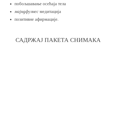
побољшавање осећаја тела
мајндфулнес
медитација
позитивне афирмације.
САДРЖАЈ ПАКЕТА СНИМАКА