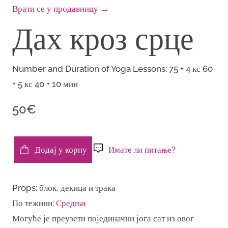
Врати се у продавницу →
Дах кроз срце
Number and Duration of Yoga Lessons:
75 + 4 кс 60
+ 5 кс 40 + 10 мин
50€
Додај у корпу
Имате ли питање?
Дах
кроз
Props: блок, декица и трака
срце
По тежини:
Средњи
количина
Могуће је преузети појединачни јога сат из овог