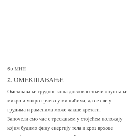
60 МИН
2. ОМЕКШАВАЊЕ
Омекшавање грудног коша дословно значи опуштање
микро и макро грчева у мишићима, да се све у
грудима и раменима може лакше кретати.
Започели смо час с трескањем у стојећем положају
којим будимо фину енергију тела и кроз врхове