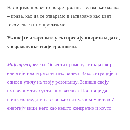
Настојимо провести покрет ролања телом, као мачка
– крава, као да се отварамо и затварамо као цвет
током свега што пролазимо.
Уживајте и зароните у експресију покрета и даха,
у изражавање своје срчаности.
Мајндфул дневник:
Освести промену титраја свој
енергије током различитих радњи. Како ситуације и
односи утичу на твоју резонанцу. Запиши своју
импресију тих суптилних разлика. Поента је да
почнемо гледати на себе као на пулсирајуће тело/
енергију више него као нешто конкретно и круто.