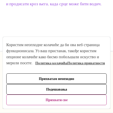
и продисати кроз њега, када срце може бити водич.
Користим неопходне колачиће да би ова веб страница
функционисала. Уз ваш пристанак, такође користим
×
опционе колачиће како бисмо побољшали искуство и
мерили посете.
Политика колачића
Политика приватности
Од 1. јула мењам ритам на кратко — беба ми долази!
Шта остаје исто: сви снимци, продавница јоге и
подршка путем е-поште. Шта се привремено мења:
Прихватам неопходно
онлајн јога је тренутно на паузи. Вратићу се пуном
ритму у октобру. Хвала вам на разумевању — видимо
Подешавања
60 МИН
се ускоро, уживо или путем снимка. Тена :)
Прихвати све
9. ПРЕПУШТАЊЕ ВИШОЈ
Моји фаворити
Погледајте пакете →
0
ИНТЕЛИГЕНЦИЈИ