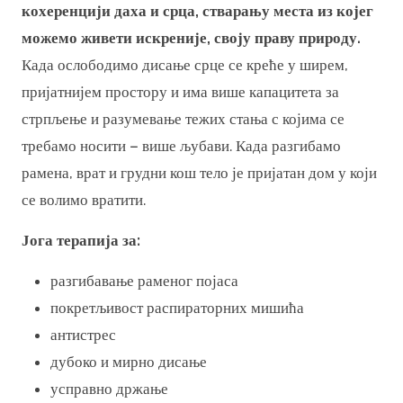
кохеренцији даха и срца, стварању места из којег
можемо живети искреније, своју праву природу.
Када ослободимо дисање срце се креће у ширем,
пријатнијем простору и има више капацитета за
стрпљење и разумевање тежих стања с којима се
требамо носити – више љубави. Када разгибамо
рамена, врат и грудни кош тело је пријатан дом у који
се волимо вратити.
Јога терапија за:
разгибавање раменог појаса
покретљивост распираторних мишића
антистрес
дубоко и мирно дисање
усправно држање