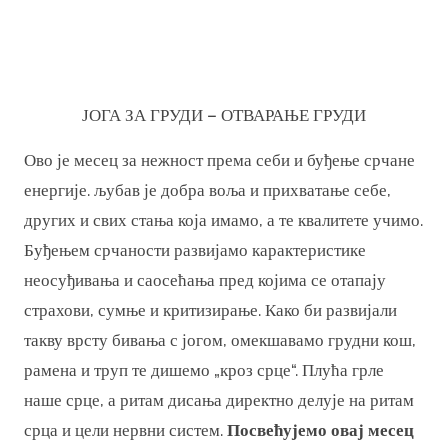
ЈОГА ЗА ГРУДИ – ОТВАРАЊЕ ГРУДИ
Ово је месец за нежност према себи и буђење срчане
енергије. љубав је добра воља и прихватање себе,
других и свих стања која имамо, а те квалитете учимо.
Буђењем срчаности развијамо карактеристике
неосуђивања и саосећања пред којима се отапају
страхови, сумње и критизирање. Како би развијали
такву врсту бивања с јогом, омекшавамо грудни кош,
рамена и труп те дишемо „кроз срце“. Плућа грле
наше срце, а ритам дисања директно делује на ритам
срца и цели нервни систем.
Посвећујемо овај месец