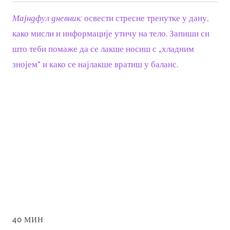
Мајндфул дневник:
освести стресне тренутке у дану,
како мисли и информације утичу на тело. Запиши си
што теби помаже да се лакше носиш с „хладним
знојем“ и како се најлакше вратиш у баланс.
40 МИН