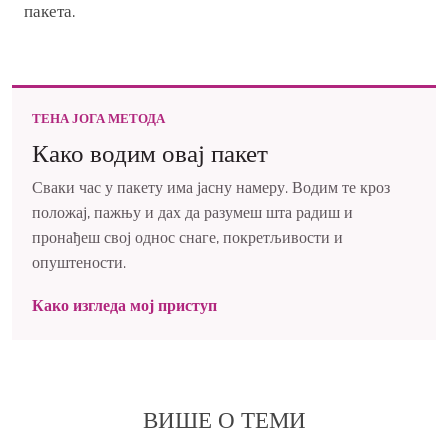
пакета.
ТЕНА ЈОГА МЕТОДА
Како водим овај пакет
Сваки час у пакету има јасну намеру. Водим те кроз
положај, пажњу и дах да разумеш шта радиш и
пронађеш свој однос снаге, покретљивости и
опуштености.
Како изгледа мој приступ
ВИШЕ О ТЕМИ