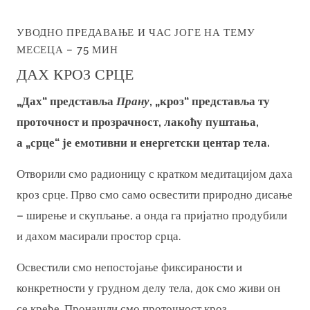
УВОДНО ПРЕДАВАЊЕ И ЧАС ЈОГЕ НА ТЕМУ
МЕСЕЦА – 75 МИН
ДАХ КРОЗ СРЦЕ
„Дах“ представља
Прану
, „кроз“ представља ту
проточност и прозрачност, лакоћу пуштања,
а „срце“ је емотивни и енергетски центар тела.
Отворили смо радионицу с кратком медитацијом даха
кроз срце. Прво смо само освестити природно дисање
– ширење и скупљање, а онда га пријатно продубили
и дахом масирали простор срца.
Освестили смо непостојање фиксираности и
конкретности у грудном делу тела, док смо живи он
се креће. Пронашли смо проточност кроз