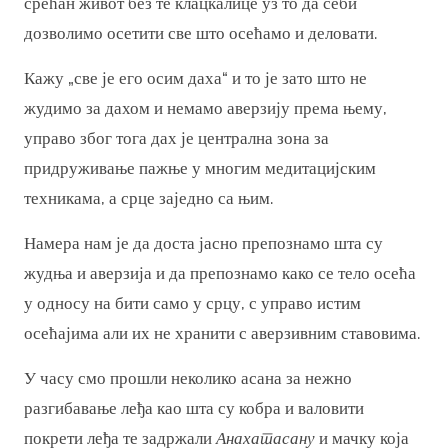
срећан живот без те клацкалице уз то да себи
дозволимо осетити све што осећамо и деловати.
Кажу „све је его осим даха“ и то је зато што не
жудимо за дахом и немамо аверзију према њему,
управо због тога дах је централна зона за
придруживање пажње у многим медитацијским
техникама, а срце заједно са њим.
Намера нам је да доста јасно препознамо шта су
жудња и аверзија и да препознамо како се тело осећа
у односу на бити само у срцу, с управо истим
осећајима али их не хранити с аверзивним ставовима.
У часу смо прошли неколико асана за нежно
разгибавање леђа као шта су кобра и валовити
покрети леђа те задржали
Анахатасану
и мачку која