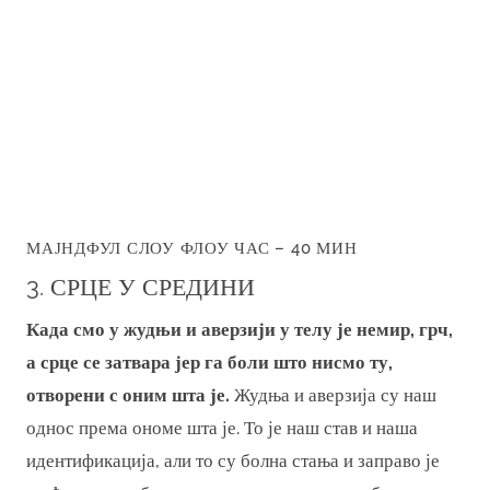
МАЈНДФУЛ СЛОУ ФЛОУ ЧАС – 40 МИН
3. СРЦЕ У СРЕДИНИ
Када смо у жудњи и аверзији у телу је немир, грч,
а срце се затвара јер га боли што нисмо ту,
отворени с оним шта је.
Жудња и аверзија су наш
однос према ономе шта је. То је наш став и наша
идентификација, али то су болна стања и заправо је