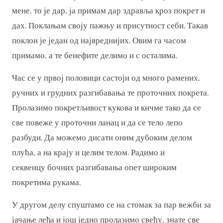
мене, то је дар, ја примам дар здравља кроз покрет и
дах. Поклањам своју пажњу и присутност себи. Такав
поклон је један од највреднијих. Овим га часом
примамо, а те бенефите делимо и с осталима.
Час се у првој половици састоји од много рамених,
ручних и грудних разгибавања те проточних покрета.
Пролазимо покретљивост кукова и кичме тако да се
све повеже у проточни ланац и да се тело лепо
разбуди. Да можемо дисати оним дубоким делом
плућа, а на крају и целим телом. Радимо и
секвенцу бочних разгибавања опет широким
покретима рукама.
У другом делу спуштамо се на стомак за пар вежби за
јачање леђа и још једно пролазимо свећу, знате све