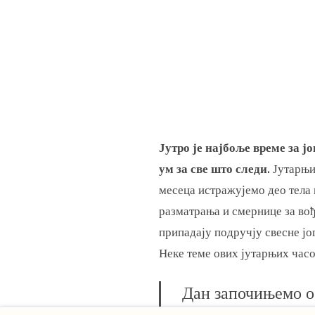
Јутро је најбоље време за ј
ум за све што следи.
Јутарњи
месеца истражујемо део тела 
разматрања и смернице за во
припадају подручју свесне јог
Неке теме ових јутарњих час
Дан започињемо о