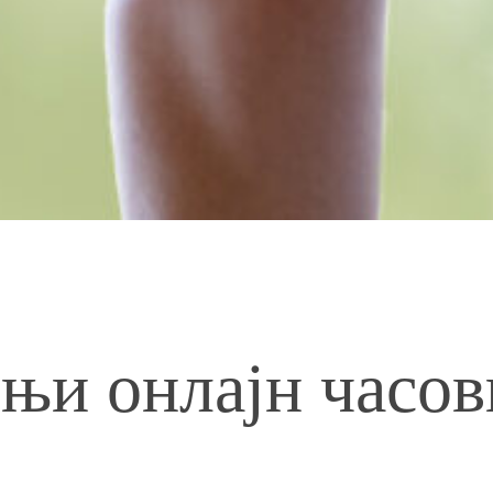
њи онлајн часов