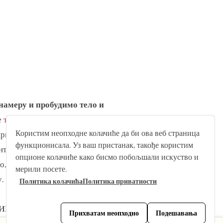
 намеру и пробудимо тело и
е
тему месеца
у којој сваког
Користим неопходне колачиће да би ова веб страница
приступ, медитативна
функционисала. Уз ваш пристанак, такође користим
нтално здравље, па часови
опционе колачиће како бисмо побољшали искуство и
но, одлучно и с разумевањем”.
мерили посете.
.
Политика колачића
Политика приватности
им умом, спремни за
Прихватам неопходно
Подешавања