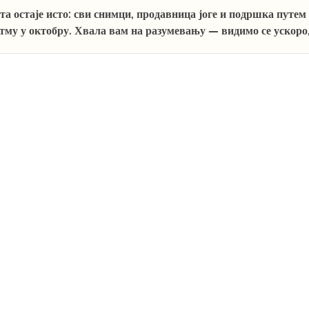
та остаје исто: сви снимци, продавница јоге и подршка путе
ритму у октобру. Хвала вам на разумевању — видимо се ускоро,
развијамо стрпљење и дисциплину у пракси и из дана у дан 
јогијској дисциплини
. Часови су отворени свима, а темпо зав
 да присуствујете уживо, после часа добијате снимак који ос
МЕСЕЧНА ЧЛАНАРИНА ЗА ОНЛАЈН ЈОГУ
И ОВДЕ
ОНЛАЈН ЈОГА
ЈОГА
ПРОД
и се
Онлајн јога уживо