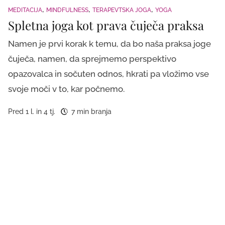
MEDITACIJA
MINDFULNESS
TERAPEVTSKA JOGA
YOGA
Spletna joga kot prava čuječa praksa
Namen je prvi korak k temu, da bo naša praksa joge
čuječa, namen, da sprejmemo perspektivo
opazovalca in sočuten odnos, hkrati pa vložimo vse
svoje moči v to, kar počnemo.
Pred 1 l. in 4 tj.
7 min branja