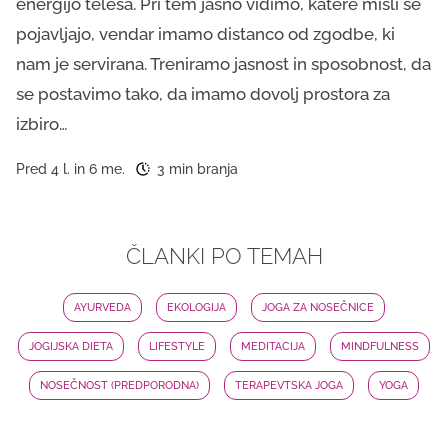
energijo telesa. Pri tem jasno vidimo, katere misli se
pojavljajo, vendar imamo distanco od zgodbe, ki
nam je servirana. Treniramo jasnost in sposobnost, da
se postavimo tako, da imamo dovolj prostora za
izbiro…
Pred 4 l. in 6 me.
3 min branja
ČLANKI PO TEMAH
AYURVEDA
EKOLOGIJA
JOGA ZA NOSEČNICE
JOGIJSKA DIETA
LIFESTYLE
MEDITACIJA
MINDFULNESS
NOSEČNOST (PREDPORODNA)
TERAPEVTSKA JOGA
YOGA