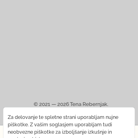
© 2021 — 2026
Tena Rebernjak.
Za delovanje te spletne strani uporabljam nujne
43.0440° N | 16.0893° E
piškotke. Z vašim soglasjem uporabljam tudi
×
neobvezne piškotke za izboljšanje izkušnje in
Programiral od
Stjepan Tafra
.