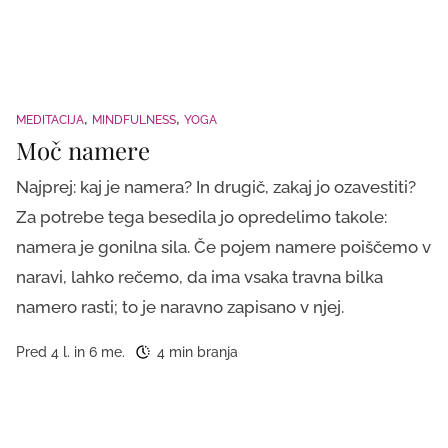
MEDITACIJA
MINDFULNESS
YOGA
Moč namere
Najprej: kaj je namera? In drugič, zakaj jo ozavestiti?
Za potrebe tega besedila jo opredelimo takole:
namera je gonilna sila. Če pojem namere poiščemo v
naravi, lahko rečemo, da ima vsaka travna bilka
namero rasti; to je naravno zapisano v njej.
Pred 4 l. in 6 me.
4 min branja