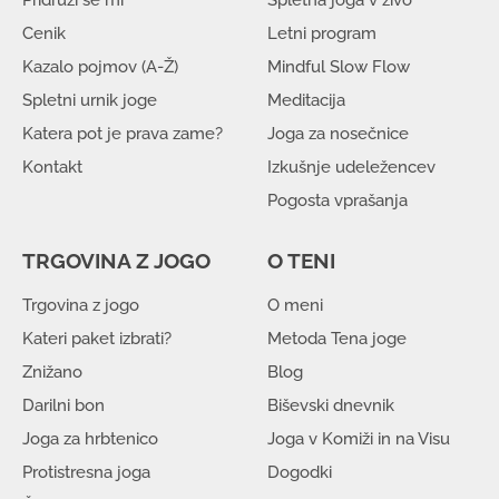
Pridruži se mi
Spletna joga v živo
Cenik
Letni program
Kazalo pojmov (A-Ž)
Mindful Slow Flow
Spletni urnik joge
Meditacija
Katera pot je prava zame?
Joga za nosečnice
Kontakt
Izkušnje udeležencev
Pogosta vprašanja
TRGOVINA Z JOGO
O TENI
Trgovina z jogo
O meni
Kateri paket izbrati?
Metoda Tena joge
Znižano
Blog
Darilni bon
Biševski dnevnik
Joga za hrbtenico
Joga v Komiži in na Visu
Protistresna joga
Dogodki