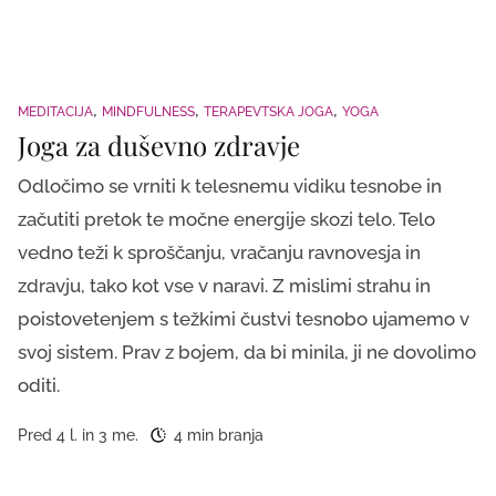
MEDITACIJA
MINDFULNESS
TERAPEVTSKA JOGA
YOGA
Joga za duševno zdravje
Odločimo se vrniti k telesnemu vidiku tesnobe in
začutiti pretok te močne energije skozi telo. Telo
vedno teži k sproščanju, vračanju ravnovesja in
zdravju, tako kot vse v naravi. Z mislimi strahu in
poistovetenjem s težkimi čustvi tesnobo ujamemo v
svoj sistem. Prav z bojem, da bi minila, ji ne dovolimo
oditi.
Pred 4 l. in 3 me.
4 min branja