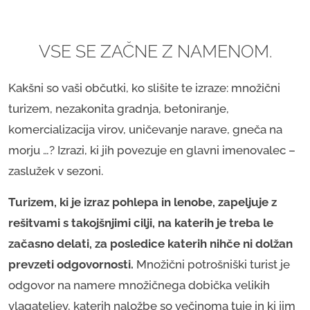
VSE SE ZAČNE Z NAMENOM.
Kakšni so vaši občutki, ko slišite te izraze: množični
turizem, nezakonita gradnja, betoniranje,
komercializacija virov, uničevanje narave, gneča na
morju …? Izrazi, ki jih povezuje en glavni imenovalec –
zaslužek v sezoni.
Turizem, ki je izraz pohlepa in lenobe, zapeljuje z
rešitvami s takojšnjimi cilji, na katerih je treba le
začasno delati, za posledice katerih nihče ni dolžan
prevzeti odgovornosti.
Množični potrošniški turist je
odgovor na namere množičnega dobička velikih
vlagateljev, katerih naložbe so večinoma tuje in ki jim