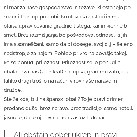
ni mar za naše gospodarstvo in težave, ki ostanejo po
sezoni. Pohlep po dobičku človeka zaslepi in mu
olajša upravičevanje gradnje tistega, kar in kjer ne bi
smel. Brez razmišljanja bo poškodoval odnose, ki jih
ima s someščani, samo da bi dosegel svoj cilj – še eno
nadstropje za najem. Pohlep privre na površje takoj,
ko se ponudi priložnost. Priložnost se je ponudila,
obala je za nas (zaenkrat) najlepša, gradimo zato, da
lahko drugi trošijo na račun virov naše narave in
družbe.
Ste že kdaj bili na španski obali? To je pravi primer
prodane duše, brez narave, brez tradicije, samo hoteli,
jasno je, da je njihov namen zaslužiti denar.
Ali obstaja dober ukrep in pravi