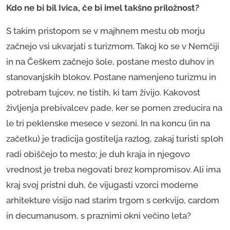
Kdo ne bi bil Ivica, če bi imel takšno priložnost?
S takim pristopom se v majhnem mestu ob morju
začnejo vsi ukvarjati s turizmom. Takoj ko se v Nemčiji
in na Češkem začnejo šole, postane mesto duhov in
stanovanjskih blokov. Postane namenjeno turizmu in
potrebam tujcev, ne tistih, ki tam živijo. Kakovost
življenja prebivalcev pade, ker se pomen zreducira na
le tri peklenske mesece v sezoni. In na koncu (in na
začetku) je tradicija gostitelja razlog, zakaj turisti sploh
radi obiščejo to mesto; je duh kraja in njegovo
vrednost je treba negovati brez kompromisov. Ali ima
kraj svoj pristni duh, če vijugasti vzorci moderne
arhitekture visijo nad starim trgom s cerkvijo, cardom
in decumanusom, s praznimi okni večino leta?