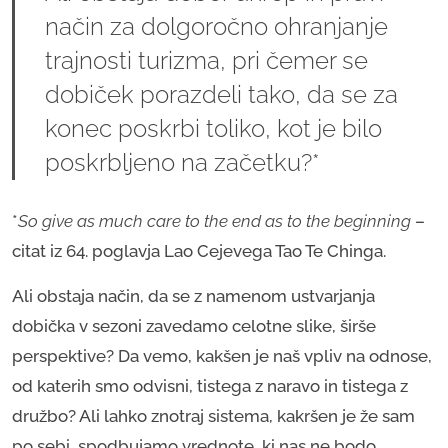
način za dolgoročno ohranjanje
trajnosti turizma, pri čemer se
dobiček porazdeli tako, da se za
konec poskrbi toliko, kot je bilo
poskrbljeno na začetku?*
*
So give as much care to the end as to the beginning
–
citat iz 64. poglavja Lao Cejevega Tao Te Chinga.
Ali obstaja način, da se z namenom ustvarjanja
dobička v sezoni zavedamo celotne slike, širše
perspektive? Da vemo, kakšen je naš vpliv na odnose,
od katerih smo odvisni, tistega z naravo in tistega z
družbo? Ali lahko znotraj sistema, kakršen je že sam
po sebi, spodbujamo vrednote, ki nas ne bodo