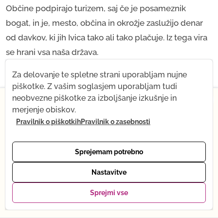
Občine podpirajo turizem, saj če je posameznik
bogat, in je, mesto, občina in okrožje zaslužijo denar
od davkov, ki jih Ivica tako ali tako plačuje. Iz tega vira
se hrani vsa naša država.
Za delovanje te spletne strani uporabljam nujne
Takoj se lahko nehate zgroževati
piškotke. Z vašim soglasjem uporabljam tudi
nad betoniranjem in gradnjo
×
neobvezne piškotke za izboljšanje izkušnje in
merjenje obiskov.
stanovanj, saj se bo tudi vaš
Od 1. julija naprej za kratek čas spreminjam svoj
Pravilnik o piškotkih
Pravilnik o zasebnosti
ritem – prihaja moj dojenček! Kar ostaja enako: vsi
življenjski standard dvignil zaradi
posnetki, trgovina z jogo in podpora po e-pošti. Kaj
Ivice, majhnega mesta ob morju.
se začasno spreminja: spletna joga je trenutno na
Sprejemam potrebno
premoru. Oktobra se bom vrnila v polnem ritmu.
Hvala za razumevanje – se vidimo kmalu, v živo ali
Nastavitve
Vprašanje, zakaj se sredstva, pridobljena s turizmom,
prek posnetka. Tena :)
ne vlagajo v proizvodnjo znotraj države, da bi
Sprejmi vse
Moji favoriti
Ogled paketov →
0
spodbudili domače proizvajalce in industrijo, zakaj se
ne vlaga v kulturo in znanost, da si vsi ne bi dvigovali