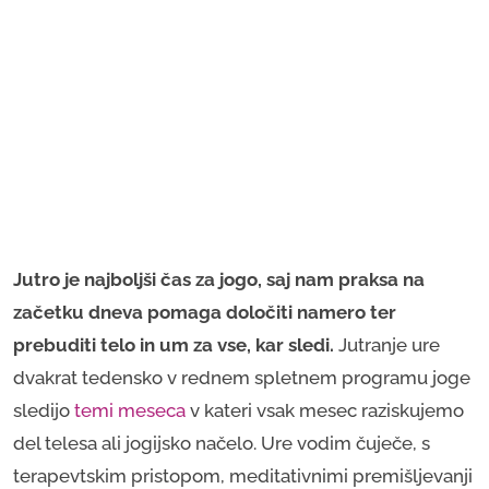
Jutro je najboljši čas za jogo, saj nam praksa na
začetku dneva pomaga določiti namero ter
prebuditi telo in um za vse, kar sledi.
Jutranje ure
dvakrat tedensko v rednem spletnem programu joge
sledijo
temi meseca
v kateri vsak mesec raziskujemo
del telesa ali jogijsko načelo. Ure vodim čuječe, s
terapevtskim pristopom, meditativnimi premišljevanji