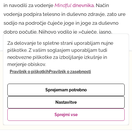
in navodili za vodenje
Mindful
 dnevnika
. Način
vodenja podpira telesno in duševno zdravje, zato ure
sodijo na področje čuječe joge in joge za duševno
dobro počutje. Njihovo vodilo je »čuječe, jasno,
odločno in z razumevanjem«. Nekaj tem teh 40-
Za delovanje te spletne strani uporabljam nujne
minutnih jutranjih ur si lahko ogledate na mojem
piškotke. Z vašim soglasjem uporabljam tudi
×
neobvezne piškotke za izboljšanje izkušnje in
YouTube
kanalu.
merjenje obiskov.
Od 1. julija naprej za kratek čas spreminjam svoj
Pravilnik o piškotkih
Pravilnik o zasebnosti
ritem – prihaja moj dojenček! Kar ostaja enako: vsi
Dan začnemo osveženi in gibljivi, z
posnetki, trgovina z jogo in podpora po e-pošti. Kaj
jasnim in zbranim umom,
se začasno spreminja: spletna joga je trenutno na
Sprejemam potrebno
premoru. Oktobra se bom vrnila v polnem ritmu.
pripravljeni na vse, kar nas čaka.
Hvala za razumevanje – se vidimo kmalu, v živo ali
Nastavitve
prek posnetka. Tena :)
Jutranja joga
nam pomaga razvijati potrpežljivost in
Sprejmi vse
Ogled paketov →
disciplino v praksi ter iz dneva v dan premagovati
utrujenost in vztrajnost. Preberite več o
jogijski 