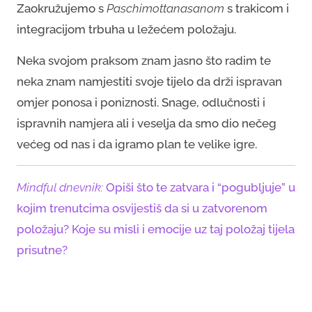
Zaokružujemo s
Paschimottanasanom
s trakicom i
integracijom trbuha u ležećem položaju.
Neka svojom praksom znam jasno što radim te
neka znam namjestiti svoje tijelo da drži ispravan
omjer ponosa i poniznosti. Snage, odlučnosti i
ispravnih namjera ali i veselja da smo dio nečeg
većeg od nas i da igramo plan te velike igre.
Mindful dnevnik:
Opiši što te zatvara i “pogubljuje” u
kojim trenutcima osvijestiš da si u zatvorenom
položaju? Koje su misli i emocije uz taj položaj tijela
prisutne?