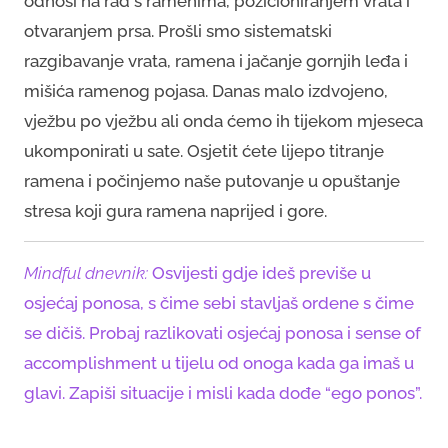
odnosi na rad s ramenima, pozicioniranjem vrata i
otvaranjem prsa. Prošli smo sistematski
razgibavanje vrata, ramena i jačanje gornjih leđa i
mišića ramenog pojasa. Danas malo izdvojeno,
vježbu po vježbu ali onda ćemo ih tijekom mjeseca
ukomponirati u sate. Osjetit ćete lijepo titranje
ramena i počinjemo naše putovanje u opuštanje
stresa koji gura ramena naprijed i gore.
Mindful dnevnik:
Osvijesti gdje ideš previše u
osjećaj ponosa, s čime sebi stavljaš ordene s čime
se dičiš. Probaj razlikovati osjećaj ponosa i sense of
accomplishment u tijelu od onoga kada ga imaš u
glavi. Zapiši situacije i misli kada dođe “ego ponos”.