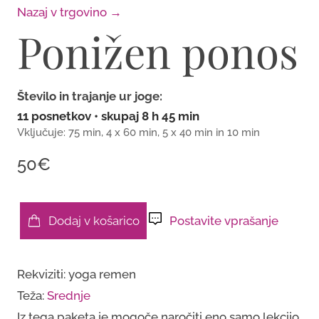
Nazaj v trgovino →
Ponižen ponos
Število in trajanje ur joge:
11 posnetkov • skupaj 8 h 45 min
Vključuje: 75 min, 4 x 60 min, 5 x 40 min in 10 min
50€
Dodaj v košarico
Postavite vprašanje
Ponižen
ponos
Rekviziti: yoga remen
količina
Teža:
Srednje
Iz tega paketa je mogoče naročiti eno samo lekcijo