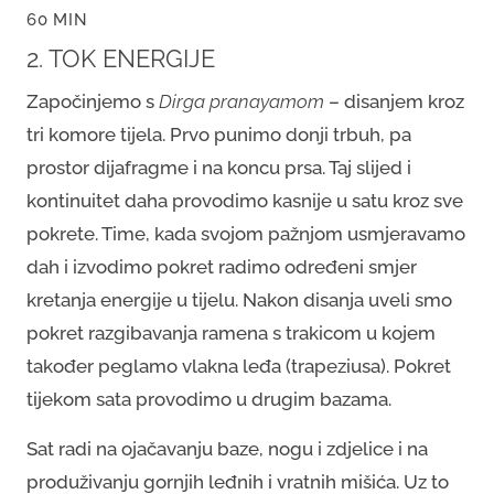
60 MIN
2. TOK ENERGIJE
Započinjemo s
Dirga pranayamom
– disanjem kroz
tri komore tijela. Prvo punimo donji trbuh, pa
prostor dijafragme i na koncu prsa. Taj slijed i
kontinuitet daha provodimo kasnije u satu kroz sve
pokrete. Time, kada svojom pažnjom usmjeravamo
dah i izvodimo pokret radimo određeni smjer
kretanja energije u tijelu. Nakon disanja uveli smo
pokret razgibavanja ramena s trakicom u kojem
također peglamo vlakna leđa (trapeziusa). Pokret
tijekom sata provodimo u drugim bazama.
Sat radi na ojačavanju baze, nogu i zdjelice i na
produživanju gornjih leđnih i vratnih mišića. Uz to