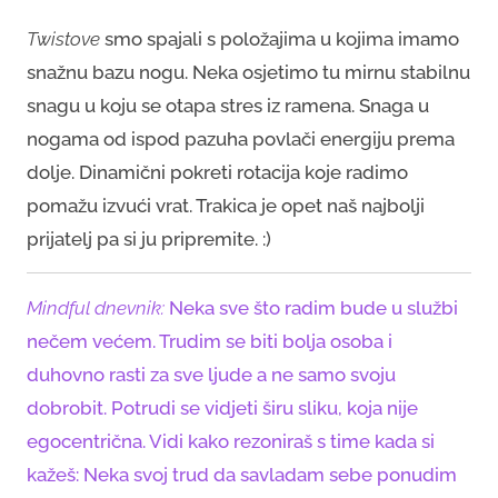
Twistove
smo spajali s položajima u kojima imamo
snažnu bazu nogu. Neka osjetimo tu mirnu stabilnu
snagu u koju se otapa stres iz ramena. Snaga u
nogama od ispod pazuha povlači energiju prema
dolje. Dinamični pokreti rotacija koje radimo
pomažu izvući vrat. Trakica je opet naš najbolji
prijatelj pa si ju pripremite. :)
Mindful dnevnik:
Neka sve što radim bude u službi
nečem većem. Trudim se biti bolja osoba i
duhovno rasti za sve ljude a ne samo svoju
dobrobit. Potrudi se vidjeti širu sliku, koja nije
egocentrična. Vidi kako rezoniraš s time kada si
kažeš: Neka svoj trud da savladam sebe ponudim