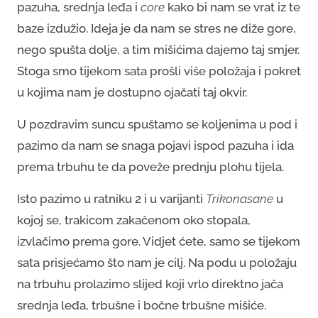
pazuha, srednja leđa i
core
kako bi nam se vrat iz te
baze izdužio. Ideja je da nam se stres ne diže gore,
nego spušta dolje, a tim mišićima dajemo taj smjer.
Stoga smo tijekom sata prošli više položaja i pokret
u kojima nam je dostupno ojačati taj okvir.
U pozdravim suncu spuštamo se koljenima u pod i
pazimo da nam se snaga pojavi ispod pazuha i ida
prema trbuhu te da poveže prednju plohu tijela.
Isto pazimo u ratniku 2 i u varijanti
Trikonasane
u
kojoj se, trakicom zakačenom oko stopala,
izvlačimo prema gore. Vidjet ćete, samo se tijekom
sata prisjećamo što nam je cilj. Na podu u položaju
na trbuhu prolazimo slijed koji vrlo direktno jača
srednja leđa, trbušne i bočne trbušne mišiće.