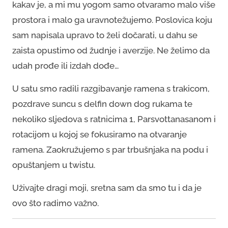
kakav je, a mi mu yogom samo otvaramo malo više
prostora i malo ga uravnotežujemo. Poslovica koju
sam napisala upravo to želi dočarati, u dahu se
zaista opustimo od žudnje i averzije. Ne želimo da
udah prođe ili izdah dođe…
U satu smo radili razgibavanje ramena s trakicom,
pozdrave suncu s delfin down dog rukama te
nekoliko sljedova s ratnicima 1, Parsvottanasanom i
rotacijom u kojoj se fokusiramo na otvaranje
ramena. Zaokružujemo s par trbušnjaka na podu i
opuštanjem u twistu.
Uživajte dragi moji, sretna sam da smo tu i da je
ovo što radimo važno.