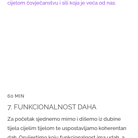
cijelom čovječanstvu i sili koja je veća od nas.
60 MIN
7. FUNKCIONALNOST DAHA
Za početak sjednemo mirno i dišemo iz dubine
tijela cijelim tijelom te uspostavljamo koherentan
dah. Osvijestimo koju funkcionalnost ima udah, a