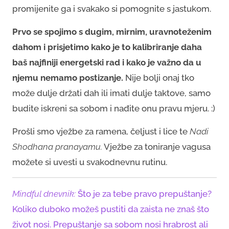
promijenite ga i svakako si pomognite s jastukom.
Prvo se spojimo s dugim, mirnim, uravnoteženim
dahom i prisjetimo kako je to kalibriranje daha
baš najfiniji energetski rad i kako je važno da u
njemu nemamo postizanje.
Nije bolji onaj tko
može dulje držati dah ili imati dulje taktove, samo
budite iskreni sa sobom i nađite onu pravu mjeru. :)
Prošli smo vježbe za ramena, čeljust i lice te
Nadi
Shodhana pranayamu.
Vježbe za toniranje vagusa
možete si uvesti u svakodnevnu rutinu.
Mindful dnevnik:
Što je za tebe pravo prepuštanje?
Koliko duboko možeš pustiti da zaista ne znaš što
život nosi. Prepuštanje sa sobom nosi hrabrost ali