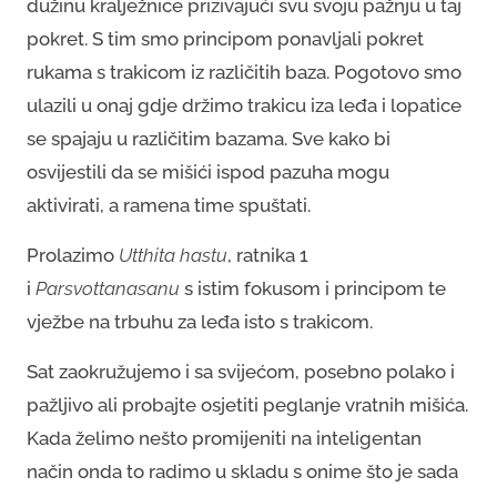
dužinu kralježnice prizivajući svu svoju pažnju u taj
pokret. S tim smo principom ponavljali pokret
rukama s trakicom iz različitih baza. Pogotovo smo
ulazili u onaj gdje držimo trakicu iza leđa i lopatice
se spajaju u različitim bazama. Sve kako bi
osvijestili da se mišići ispod pazuha mogu
aktivirati, a ramena time spuštati.
Prolazimo
Utthita hastu
, ratnika 1
i
Parsvottanasanu
s istim fokusom i principom te
vježbe na trbuhu za leđa isto s trakicom.
Sat zaokružujemo i sa svijećom, posebno polako i
pažljivo ali probajte osjetiti peglanje vratnih mišića.
Kada želimo nešto promijeniti na inteligentan
način onda to radimo u skladu s onime što je sada