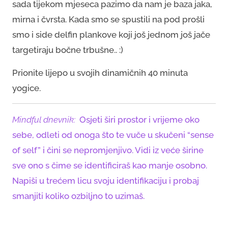
sada tijekom mjeseca pazimo da nam je baza jaka,
mirna i čvrsta. Kada smo se spustili na pod prošli
smo i side delfin plankove koji još jednom još jače
targetiraju bočne trbušne.. :)
Prionite lijepo u svojih dinamičnih 40 minuta
yogice.
Mindful dnevnik:
Osjeti širi prostor i vrijeme oko
sebe, odleti od onoga što te vuče u skučeni “sense
of self” i čini se nepromjenjivo. Vidi iz veće širine
sve ono s čime se identificiraš kao manje osobno.
Napiši u trećem licu svoju identifikaciju i probaj
smanjiti koliko ozbiljno to uzimaš.