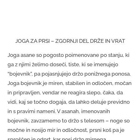
JOGA ZA PRSI – ZGORNJI DEL DRŽE IN VRAT
Joga asane so pogosto poimenovane po stanju, ki
ga z njimi želimo doseči, tiste, ki se imenujejo
“bojevnik”, pa pojasnjujejo držo ponižnega ponosa.
Joga bojevnik je miren, stabilen in odločen, močan
in pripravljen, vendar ne reagira slepo, čaka, da
vidi, kaj se točno dogaja, da lahko deluje previdno
in s pravimi nameni. V asanah, imenovanih
bojevnik, zavzamemo to držo s telesom – noge so
močne in nosijo mir in odločnost, prsni koš pa je
sproščen in odprt, kar nosi držo mirnega