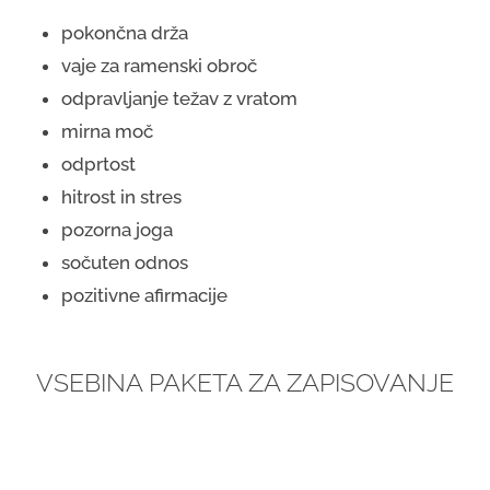
pokončna drža
vaje za ramenski obroč
odpravljanje težav z vratom
mirna moč
odprtost
hitrost in stres
pozorna joga
sočuten odnos
pozitivne afirmacije
VSEBINA PAKETA ZA ZAPISOVANJE