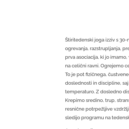
Štiritedenski joga izziv s 3
ogrevanja, razstrupljanja, pre
prva asociacija, ki jo imamo,
na celični ravni. Ogrejemo 
To je pot fizičnega, čustvene
doslednosti in discipline, s
temperaturo. Z dosledno disc
Krepimo sredino, trup, stra
resnične potrpežljive vzdržl
sledijo programu na tedenski