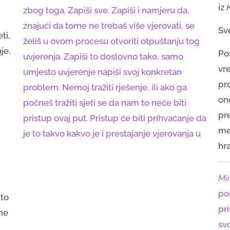
iz
zbog toga. Zapiši sve. Zapiši i namjeru da,
znajući da tome ne trebaš više vjerovati, se
Sve
ti,
želiš u ovom procesu otvoriti otpuštanju tog
je,
Po
uvjerenja. Zapiši to doslovno tako, samo
vr
umjesto uvjerenje napiši svoj konkretan
pro
problem. Nemoj tražiti rješenje, ili ako ga
ono
počneš tražiti sjeti se da nam to neće biti
pr
pristup ovaj put. Pristup će biti prihvaćanje da
me 
je to takvo kakvo je i prestajanje vjerovanja u
hra
Mi
po
“to
pri
 ne
svo