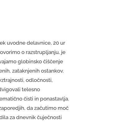
tek uvodne delavnice, 20 ur
govorimo o razstrupljanju, je
izvajamo globinsko čiščenje
nih, zataknjenih ostankov.
ztrajnosti, odločnosti,
dvigovali telesno
matično čisti in ponastavlja.
 zaporedjih, da začutimo moč
dila za dnevnik čuječnosti