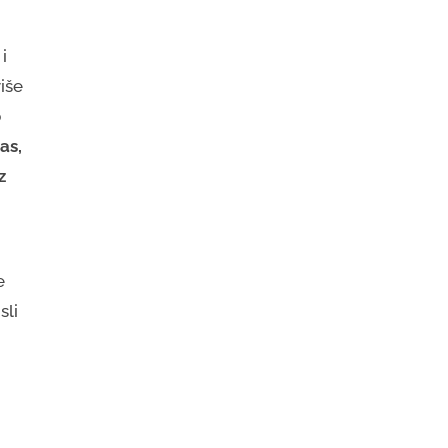
i
više
o
as,
z
e
sli