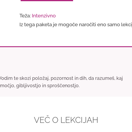
iz
Teža:
Intenzivno
globin
Iz tega paketa je mogoče naročiti eno samo lekci
količina
dim te skozi položaj, pozornost in dih, da razumeš, kaj
očjo, gibljivostjo in sproščenostjo.
VEČ O LEKCIJAH