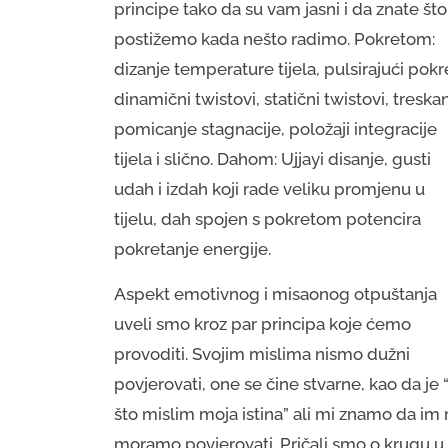
principe tako da su vam jasni i da znate što
postižemo kada nešto radimo. Pokretom:
dizanje temperature tijela, pulsirajući pokre
dinamični twistovi, statični twistovi, treskan
pomicanje stagnacije, položaji integracije
tijela i slično. Dahom: Ujjayi disanje, gusti
udah i izdah koji rade veliku promjenu u
tijelu, dah spojen s pokretom potencira
pokretanje energije.
Aspekt emotivnog i misaonog otpuštanja
uveli smo kroz par principa koje ćemo
provoditi. Svojim mislima nismo dužni
povjerovati, one se čine stvarne, kao da je 
što mislim moja istina” ali mi znamo da im
moramo povjerovati. Pričali smo o krugu u