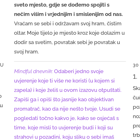
sveto mjesto, gdje se dođemo spojiti s
nečim višim i vrjednijim i smislenijim od nas.
Vraćam se sebi i održavam svoj hram, čistim
oltar. Moje tijelo je mjesto kroz koje dolazim u
dodir sa svetim, povratak sebi je povratak u
svoj hram.
MU
30
Mindful dnevnik:
Odaberi jedno svoje
1
uvjerenje koje ti više ne koristi (u kojem si
Ska
zapela) i koje želiš u ovom izazovu otpuštati.
o
ču
Zapiši ga i opiši što jasnije kao objektivan
cu
po
promatrač, kao da nije nešto tvoje. Usudi se
no
pogledati točno kakvo je, kako se osjećaš s
pr
time, koje misli to uvjerenje budi i koji su
tr
strahovi u pozadini, koju sliku o sebi imaš