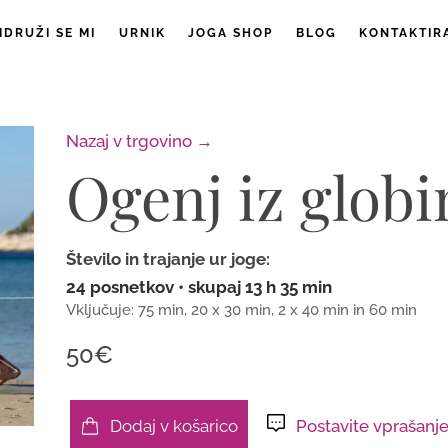
IDRUŽI SE MI
URNIK
JOGA SHOP
BLOG
KONTAKTIR
Nazaj v trgovino →
Ogenj iz globi
Število in trajanje ur joge:
24 posnetkov • skupaj 13 h 35 min
Vključuje: 75 min, 20 x 30 min, 2 x 40 min in 60 min
50€
Dodaj v košarico
Postavite vprašanj
Ogenj