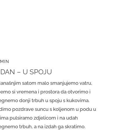
 MIN
. DAN – U SPOJU
današnjim satom malo smanjujemo vatru,
jemo si vremena i prostora da otvorimo i
tegnemo donji trbuh u spoju s kukovima.
dimo pozdrave suncu s koljenom u podu u
jima pulsiramo zdjelicom i na udah
tegnemo trbuh, a na izdah ga skratimo.