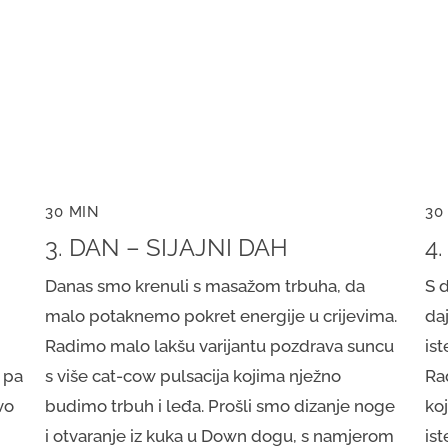
30 MIN
30
3. DAN – SIJAJNI DAH
4
Danas smo krenuli s masažom trbuha, da
S 
malo potaknemo pokret energije u crijevima.
da
Radimo malo lakšu varijantu pozdrava suncu
is
 pa
s više cat-cow pulsacija kojima nježno
Ra
vo
budimo trbuh i leđa. Prošli smo dizanje noge
ko
i otvaranje iz kuka u Down dogu, s namjerom
is