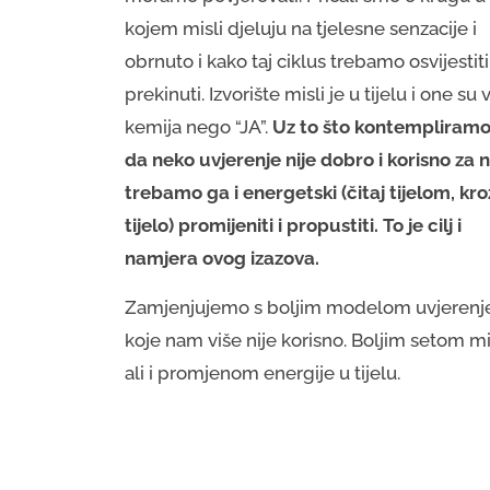
kojem misli djeluju na tjelesne senzacije i
obrnuto i kako taj ciklus trebamo osvijestiti 
prekinuti. Izvorište misli je u tijelu i one su 
kemija nego “JA”.
Uz to što kontempliram
da neko uvjerenje nije dobro i korisno za n
trebamo ga i energetski (čitaj tijelom, kro
tijelo) promijeniti i propustiti. To je cilj i
namjera ovog izazova.
Zamjenjujemo s boljim modelom uvjerenj
koje nam više nije korisno. Boljim setom mi
ali i promjenom energije u tijelu.