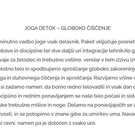
JOGA DETOX – GLOBOKO ČIŠČENJE
0-minutno vadbo joge vsak delavnik. Paket vključuje posne
bave in discipline ter dve daljši uri integracije tehnik.Ko 
 vaje za želodec in trebušno votlino, vendar v tem izzivu 
celotno telo in spodbujamo sproščanje globoko zakoreninje
ga in duhovnega čiščenja in sproščanja. Razvijamo vrline v
aj si zadamo namen, da bomo redno telovadili in vsak dan 
iplino in rednim ponavljanjem se naše telo počasi in siste
nske trebušne mišice in noge. Delamo na ponavljajočih se
jivosti, in se potopimo v znane gibe za umiritev uma. Navo
 ravni, namen pa je določen z vsako uro.