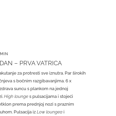
 MIN
. DAN – PRVA VATRICA
kutanje za protresti sve iznutra. Par širokih
čnjeva s bočnim razgibavanjima. 6 x
zdrava suncu s plankom na jednoj
zi.
High lounge
s pulsacijama i stojeći
etklon prema prednjoj nozi s praznim
buhom. Pulsacija iz
Low
loungea
i