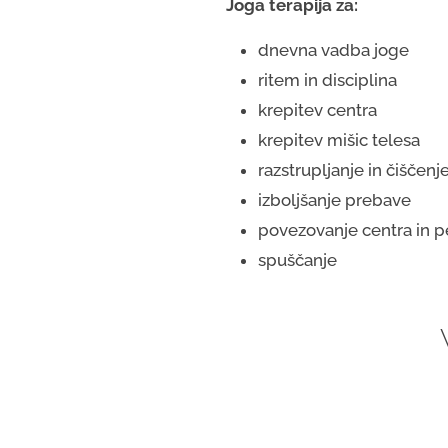
Joga terapija za:
dnevna vadba joge
ritem in disciplina
krepitev centra
krepitev mišic telesa
razstrupljanje in čiščenj
izboljšanje prebave
povezovanje centra in pe
spuščanje