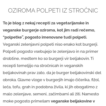
OZIROMA POLPETI IZ STROČNIC
To je blog z nekaj recepti za vegetarijanske in
veganske burgerje oziroma, kot jim radi rečemo,
“polpetke”, pogosto imenovane tudi polpeti.
Veganski zelenjavni polpeti niso enako kot burgerji.
Polpeti pogosto vsebujejo le zelenjavo in na primer
drobtine, medtem ko so burgerji vir beljakovin. Ti
recepti temeljijo na stročnicah in veganskih
beljakovinah prav zato, da je burger beljakovinski del
obroka. Glavne vloge v burgerjih imajo čičerika, fižol,
leča, tofu, grah in podobna živila, ki jih obogatimo z
malo zelenjave, semeni, začimbami ali žiti. Namesto
moke pogosto primešam
veganske beljakovine v