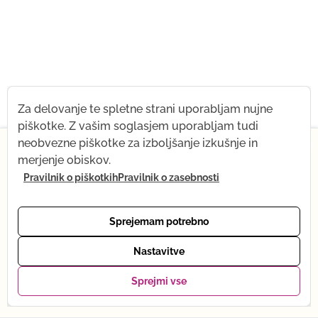
Za delovanje te spletne strani uporabljam nujne
piškotke. Z vašim soglasjem uporabljam tudi
×
neobvezne piškotke za izboljšanje izkušnje in
merjenje obiskov.
Od 1. julija naprej za kratek čas spreminjam svoj
Pravilnik o piškotkih
Pravilnik o zasebnosti
ritem – prihaja moj dojenček! Kar ostaja enako: vsi
posnetki, trgovina z jogo in podpora po e-pošti. Kaj
se začasno spreminja: spletna joga je trenutno na
Sprejemam potrebno
premoru. Oktobra se bom vrnila v polnem ritmu.
Hvala za razumevanje – se vidimo kmalu, v živo ali
Nastavitve
prek posnetka. Tena :)
Sprejmi vse
Moji favoriti
Ogled paketov →
0