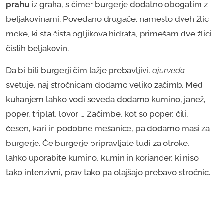
prahu
iz graha, s čimer burgerje dodatno obogatim z
beljakovinami. Povedano drugače: namesto dveh žlic
moke, ki sta čista ogljikova hidrata, primešam dve žlici
čistih beljakovin.
Da bi bili burgerji čim lažje prebavljivi,
ajurveda
svetuje, naj stročnicam dodamo veliko začimb. Med
kuhanjem lahko vodi seveda dodamo kumino, janež,
poper, triplat, lovor … Začimbe, kot so poper, čili,
česen, kari in podobne mešanice, pa dodamo masi za
burgerje. Če burgerje pripravljate tudi za otroke,
lahko uporabite kumino, kumin in koriander, ki niso
tako intenzivni, prav tako pa olajšajo prebavo stročnic.