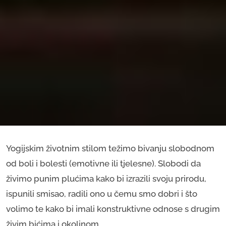
Yogijskim životnim stilom težimo bivanju slobodnom
od boli i bolesti (emotivne ili tjelesne). Slobodi da
živimo punim plućima kako bi izrazili svoju prirodu,
ispunili smisao, radili ono u čemu smo dobri i što
volimo te kako bi imali konstruktivne odnose s drugim
živim bićima i okolinom.