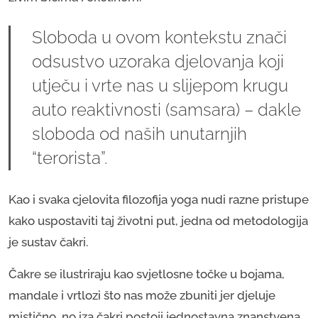
Sloboda u ovom kontekstu znači
odsustvo uzoraka djelovanja koji
utječu i vrte nas u slijepom krugu
auto reaktivnosti (samsara) – dakle
sloboda od naših unutarnjih
“terorista”.
Kao i svaka cjelovita filozofija yoga nudi razne pristupe
kako uspostaviti taj životni put, jedna od metodologija
je sustav čakri.
Čakre se ilustriraju kao svjetlosne točke u bojama,
mandale i vrtlozi što nas može zbuniti jer djeluje
mistično, no iza čakri postoji jednostavna znanstvena