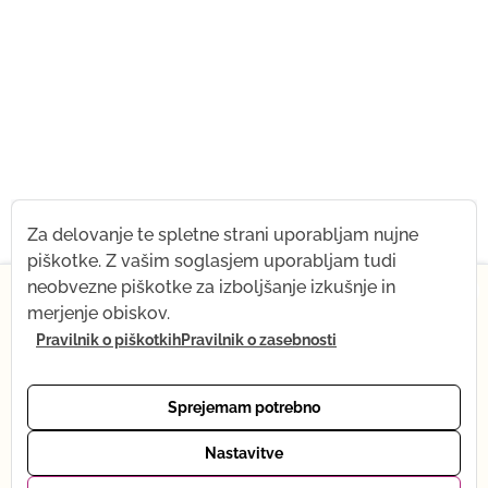
Za delovanje te spletne strani uporabljam nujne
piškotke. Z vašim soglasjem uporabljam tudi
×
neobvezne piškotke za izboljšanje izkušnje in
merjenje obiskov.
Od 1. julija naprej za kratek čas spreminjam svoj
Pravilnik o piškotkih
Pravilnik o zasebnosti
ritem – prihaja moj dojenček! Kar ostaja enako: vsi
posnetki, trgovina z jogo in podpora po e-pošti. Kaj
se začasno spreminja: spletna joga je trenutno na
Sprejemam potrebno
premoru. Oktobra se bom vrnila v polnem ritmu.
Hvala za razumevanje – se vidimo kmalu, v živo ali
Nastavitve
prek posnetka. Tena :)