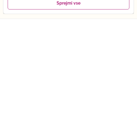
Sprejmi vse
Moji favoriti
Ogled paketov →
0