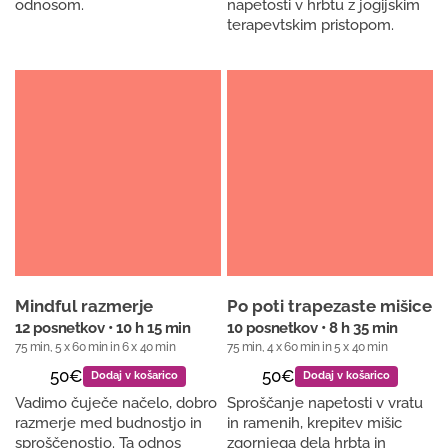
odnosom.
napetosti v hrbtu z jogijskim
terapevtskim pristopom.
Mindful razmerje
Po poti trapezaste mišice
12 posnetkov • 10 h 15 min
10 posnetkov • 8 h 35 min
75 min, 5 x 60 min in 6 x 40 min
75 min, 4 x 60 min in 5 x 40 min
50€
50€
Dodaj v košarico
Dodaj v košarico
Vadimo čuječe načelo, dobro
Sproščanje napetosti v vratu
razmerje med budnostjo in
in ramenih, krepitev mišic
sproščenostjo. Ta odnos
zgornjega dela hrbta in