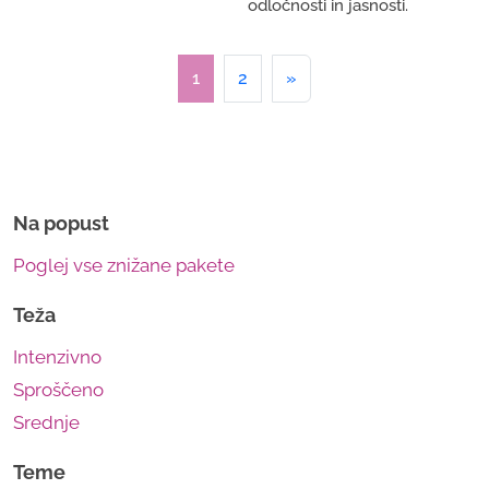
odločnosti in jasnosti.
1
2
»
Na popust
Poglej vse znižane pakete
Teža
Intenzivno
Sproščeno
Srednje
Teme