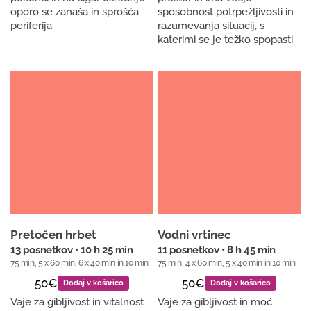
oporo se zanaša in sprošča
sposobnost potrpežljivosti in
periferija.
razumevanja situacij, s
katerimi se je težko spopasti.
Pretočen hrbet
Vodni vrtinec
13 posnetkov • 10 h 25 min
11 posnetkov • 8 h 45 min
75 min, 5 x 60 min, 6 x 40 min in 10 min
75 min, 4 x 60 min, 5 x 40 min in 10 min
50€
50€
Dodaj v košarico
Dodaj v košarico
Vaje za gibljivost in vitalnost
Vaje za gibljivost in moč