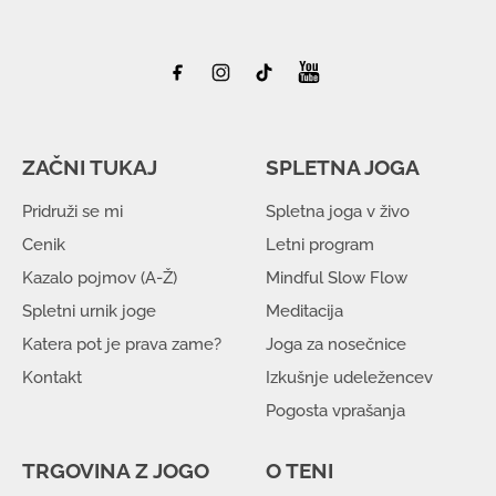
ZAČNI TUKAJ
SPLETNA JOGA
Pridruži se mi
Spletna joga v živo
Cenik
Letni program
Kazalo pojmov (A-Ž)
Mindful Slow Flow
Spletni urnik joge
Meditacija
Katera pot je prava zame?
Joga za nosečnice
Kontakt
Izkušnje udeležencev
Pogosta vprašanja
TRGOVINA Z JOGO
O TENI