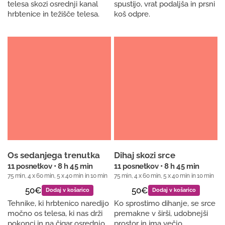
telesa skozi osrednji kanal
spustijo, vrat podaljša in prsni
hrbtenice in težišče telesa.
koš odpre.
Os sedanjega trenutka
Dihaj skozi srce
11 posnetkov • 8 h 45 min
11 posnetkov • 8 h 45 min
75 min, 4 x 60 min, 5 x 40 min in 10 min
75 min, 4 x 60 min, 5 x 40 min in 10 min
50€
50€
Dodaj v košarico
Dodaj v košarico
Tehnike, ki hrbtenico naredijo
Ko sprostimo dihanje, se srce
močno os telesa, ki nas drži
premakne v širši, udobnejši
pokonci in na čigar osrednjo
prostor in ima večjo