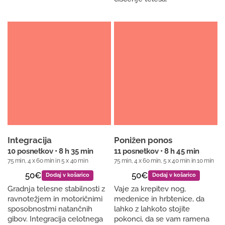
Integracija
Ponižen ponos
10 posnetkov • 8 h 35 min
11 posnetkov • 8 h 45 min
75 min, 4 x 60 min in 5 x 40 min
75 min, 4 x 60 min, 5 x 40 min in 10 min
50€
50€
Dodaj v košarico
Dodaj v košarico
Gradnja telesne stabilnosti z
Vaje za krepitev nog,
ravnotežjem in motoričnimi
medenice in hrbtenice, da
sposobnostmi natančnih
lahko z lahkoto stojite
gibov. Integracija celotnega
pokonci, da se vam ramena