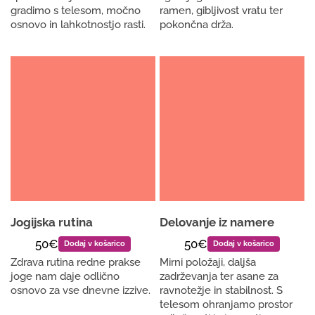
gradimo s telesom, močno
ramen, gibljivost vratu ter
osnovo in lahkotnostjo rasti.
pokončna drža.
Jogijska rutina
Delovanje iz namere
50€
50€
Dodaj v košarico
Dodaj v košarico
Zdrava rutina redne prakse
Mirni položaji, daljša
joge nam daje odlično
zadrževanja ter asane za
osnovo za vse dnevne izzive.
ravnotežje in stabilnost. S
telesom ohranjamo prostor