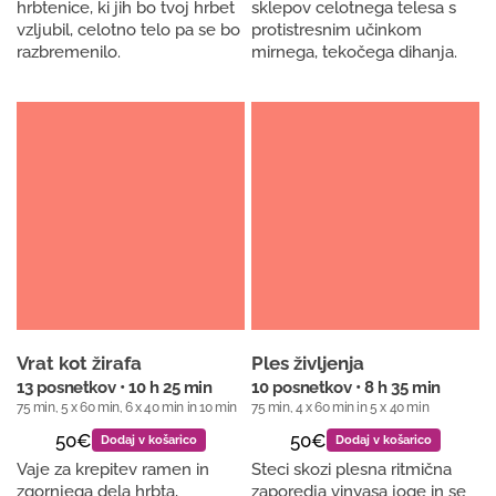
hrbtenice, ki jih bo tvoj hrbet
sklepov celotnega telesa s
vzljubil, celotno telo pa se bo
protistresnim učinkom
razbremenilo.
mirnega, tekočega dihanja.
Vrat kot žirafa
Ples življenja
13 posnetkov • 10 h 25 min
10 posnetkov • 8 h 35 min
75 min, 5 x 60 min, 6 x 40 min in 10 min
75 min, 4 x 60 min in 5 x 40 min
50€
50€
Dodaj v košarico
Dodaj v košarico
Vaje za krepitev ramen in
Steci skozi plesna ritmična
zgornjega dela hrbta,
zaporedja vinyasa joge in se