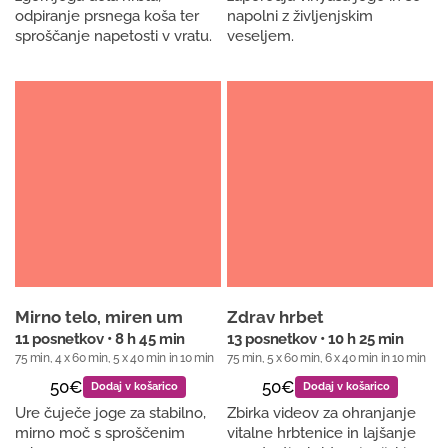
odpiranje prsnega koša ter
napolni z življenjskim
sproščanje napetosti v vratu.
veseljem.
Mirno telo, miren um
Zdrav hrbet
11 posnetkov • 8 h 45 min
13 posnetkov • 10 h 25 min
75 min, 4 x 60 min, 5 x 40 min in 10 min
75 min, 5 x 60 min, 6 x 40 min in 10 min
50€
50€
Dodaj v košarico
Dodaj v košarico
Ure čuječe joge za stabilno,
Zbirka videov za ohranjanje
mirno moč s sproščenim
vitalne hrbtenice in lajšanje