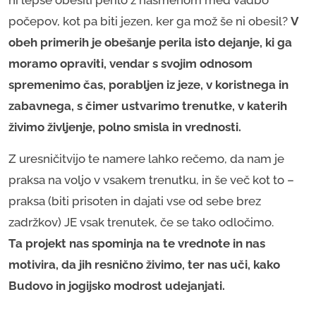
ni lepše obesiti perilo z nasmehom med vadbo
počepov, kot pa biti jezen, ker ga mož še ni obesil?
V
obeh primerih je obešanje perila isto dejanje, ki ga
moramo opraviti, vendar s svojim odnosom
spremenimo čas, porabljen iz jeze, v koristnega in
zabavnega, s čimer ustvarimo trenutke, v katerih
živimo življenje, polno smisla in vrednosti.
Z uresničitvijo te namere lahko rečemo, da nam je
praksa na voljo v vsakem trenutku, in še več kot to –
praksa (biti prisoten in dajati vse od sebe brez
zadržkov) JE vsak trenutek, če se tako odločimo.
Ta projekt nas spominja na te vrednote in nas
motivira, da jih resnično živimo, ter nas uči, kako
Budovo in jogijsko modrost udejanjati.