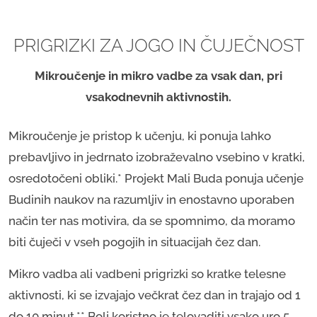
PRIGRIZKI ZA JOGO IN ČUJEČNOST
Mikroučenje in mikro vadbe za vsak dan, pri
vsakodnevnih aktivnostih.
Mikroučenje je pristop k učenju, ki ponuja lahko
prebavljivo in jedrnato izobraževalno vsebino v kratki,
osredotočeni obliki.* Projekt Mali Buda ponuja učenje
Budinih naukov na razumljiv in enostavno uporaben
način ter nas motivira, da se spomnimo, da moramo
biti čuječi v vseh pogojih in situacijah čez dan.
Mikro vadba ali vadbeni prigrizki so kratke telesne
aktivnosti, ki se izvajajo večkrat čez dan in trajajo od 1
do 10 minut.** Bolj koristno je telovaditi vsako uro 5