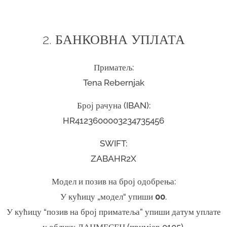
2. БАНКОВНА УПЛАТА
Приматељ:
Tena Rebernjak
Број рачуна (IBAN):
HR4123600003234735456
SWIFT:
ZABAHR2X
Модел и позив на број одобрења:
У кућицу „модел“ упиши
00
.
У кућицу “позив на број приматеља” упиши датум уплате
у облику ДАНМЕСЕЦ (примјер 0105).