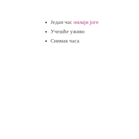
Један час
онлајн јоге
Учешће уживо
Снимак часа