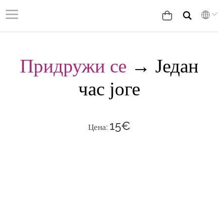
Придружи се
→ Један
час јоге
15
€
Цена: