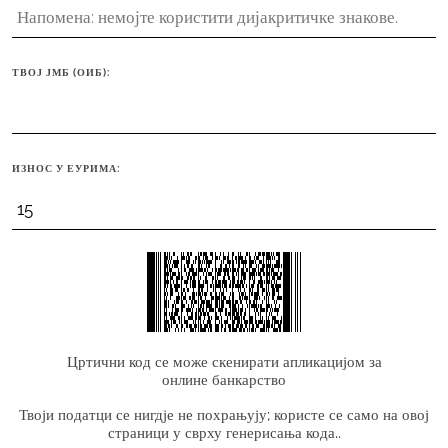
ТВОЈ ЈМБ (ОИБ):
ИЗНОС У ЕУРИМА:
Цртични код се може скенирати апликацијом за
онлине банкарство
Твоји податци се нигдје не похрањују; користе се само на овој
страници у сврху генерисања кода..