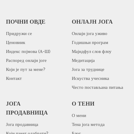
ПОЧНИ ОВДЕ
ОНЛАЈН ЈОГА
Придружи се
Онлајн јога уживо
Ценовник
Годишњи програм
Индекс појмова (А-Ш)
Мајндфул слов флоу
Распоред онлајн јоге
Медитација
Који је пут за мене?
Јога за труднице
Контакт
Искуства учесника
Често постављана питања
ЈОГА
О ТЕНИ
ПРОДАВНИЦА
О мени
Јога продавница
Тена јога метода
Који пакет одабрати?
Блог