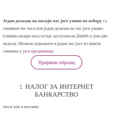
Један долазак на онлајн час јоге уживо по избору
са
снимком тог часа или један долазак на час јоге уживо.
Снимак онлајн часа остаје доступан на Zoom-у још две
недеље. Можеш затражити и један час јоге из пакета
снимака у
јога продавници
.
Пријавни образац
1. НАЛОГ ЗА ИНТЕРНЕТ
БАНКАРСТВО
ТВОЈЕ ИМЕ И ПРЕЗИМЕ: