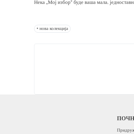
Нека „Мој избор“ буде ваша мала, једноставн
+ нова колекција
ПОЧН
Придруж