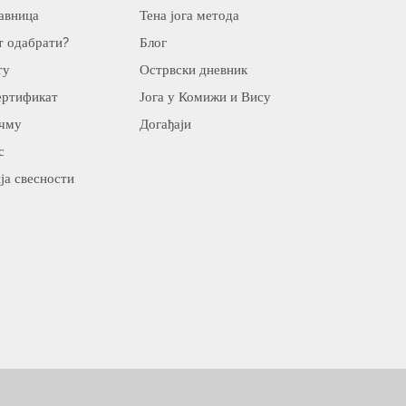
авница
Тена јога метода
т одабрати?
Блог
ту
Острвски дневник
ертификат
Јога у Комижи и Вису
ичму
Догађаји
с
ја свесности