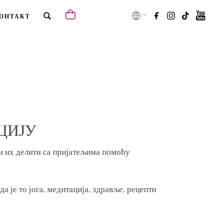
ОНТАКТ
ЦИЈУ
ли их делити са пријатељима помоћу
а је то јога, медитација, здравље, рецепти