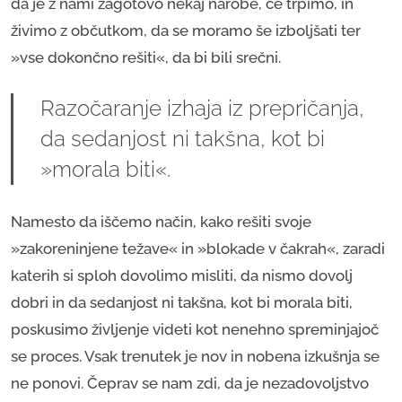
da je z nami zagotovo nekaj narobe, če trpimo, in
živimo z občutkom, da se moramo še izboljšati ter
»vse dokončno rešiti«, da bi bili srečni.
Razočaranje izhaja iz prepričanja,
da sedanjost ni takšna, kot bi
»morala biti«.
Namesto da iščemo način, kako rešiti svoje
»zakoreninjene težave« in »blokade v čakrah«, zaradi
katerih si sploh dovolimo misliti, da nismo dovolj
dobri in da sedanjost ni takšna, kot bi morala biti,
poskusimo življenje videti kot nenehno spreminjajoč
se proces. Vsak trenutek je nov in nobena izkušnja se
ne ponovi. Čeprav se nam zdi, da je nezadovoljstvo