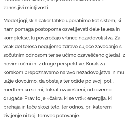
zanesljivi minljivosti.
Model jogijskih čaker lahko uporabimo kot sistem, ki
nam pomaga postopoma osvetljevati dele telesa in
komplekse, ki povzročajo vrtince nezadovoljstva. Za
vsak del telesa negujemo zdravo čuječe zavedanje s
sočutnim odnosom ter se učimo ozaveščeno gledati z
novimi očmi in iz druge perspektive. Korak za
korakom prepoznavamo naravo nezadovoljstva in mu
lažje dovolimo, da obstaja ter odide po svoji poti,
medtem ko se mi, tokrat ozaveščeni, odzovemo
drugače. Prav to je »čakra, ki se vrti«: energija, ki
prehaja in teče skozi telo, ter odnos, pri katerem
življenje ni boj, temveč potovanje.