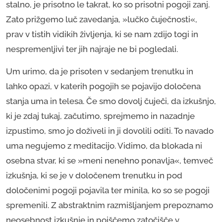
stalno, je prisotno le takrat, ko so prisotni pogoji zanj.
Zato prižgemo luč zavedanja, »lučko čuječnosti«,
prav v tistih vidikih življenja, ki se nam zdijo togi in
nespremenljivi ter jih najraje ne bi pogledali.
Um urimo, da je prisoten v sedanjem trenutku in
lahko opazi, v katerih pogojih se pojavijo določena
stanja uma in telesa. Če smo dovolj čuječi, da izkušnjo,
ki je zdaj tukaj, začutimo, sprejmemo in nazadnje
izpustimo, smo jo doživeli in ji dovolili oditi. To navado
uma negujemo z meditacijo. Vidimo, da blokada ni
osebna stvar, ki se »meni nenehno ponavlja«, temveč
izkušnja, ki se je v določenem trenutku in pod
določenimi pogoji pojavila ter minila, ko so se pogoji
spremenili. Z abstraktnim razmišljanjem prepoznamo
neosebnost izkušnje in poiščemo zatočišče v