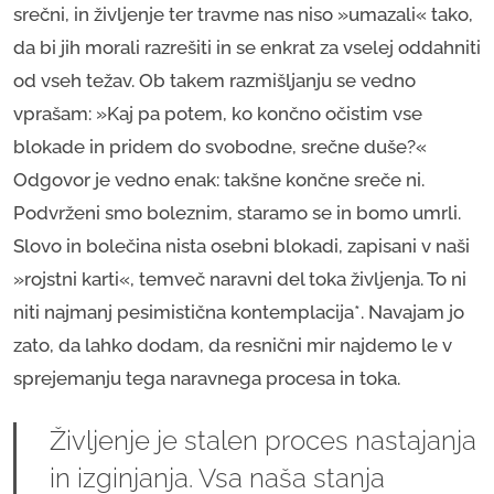
srečni, in življenje ter travme nas niso »umazali« tako,
da bi jih morali razrešiti in se enkrat za vselej oddahniti
od vseh težav. Ob takem razmišljanju se vedno
vprašam: »Kaj pa potem, ko končno očistim vse
blokade in pridem do svobodne, srečne duše?«
Odgovor je vedno enak: takšne končne sreče ni.
Podvrženi smo boleznim, staramo se in bomo umrli.
Slovo in bolečina nista osebni blokadi, zapisani v naši
»rojstni karti«, temveč naravni del toka življenja. To ni
niti najmanj pesimistična kontemplacija*. Navajam jo
zato, da lahko dodam, da resnični mir najdemo le v
sprejemanju tega naravnega procesa in toka.
Življenje je stalen proces nastajanja
in izginjanja. Vsa naša stanja