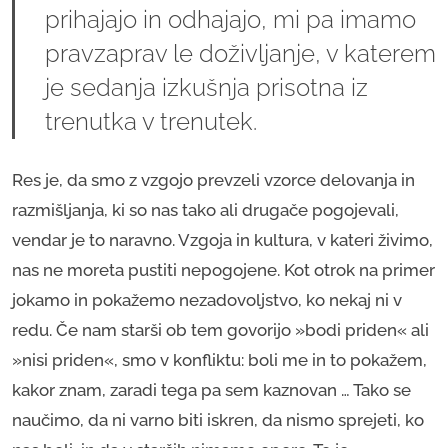
prihajajo in odhajajo, mi pa imamo
pravzaprav le doživljanje, v katerem
je sedanja izkušnja prisotna iz
trenutka v trenutek.
Res je, da smo z vzgojo prevzeli vzorce delovanja in
razmišljanja, ki so nas tako ali drugače pogojevali,
vendar je to naravno. Vzgoja in kultura, v kateri živimo,
nas ne moreta pustiti nepogojene. Kot otrok na primer
jokamo in pokažemo nezadovoljstvo, ko nekaj ni v
redu. Če nam starši ob tem govorijo »bodi priden« ali
»nisi priden«, smo v konfliktu: boli me in to pokažem,
kakor znam, zaradi tega pa sem kaznovan … Tako se
naučimo, da ni varno biti iskren, da nismo sprejeti, ko