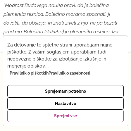
*Modrost Budovega nauka pravi, da je bolečina
plemenita resnica. Bolečino moramo spoznati, ji
dovoliti, da obstaja, in znati živeti z njo, ne pa bežati
pred njo. Bolečina (dukkha) je plemenita resnica, ker
nas uči videti pravo naravo resničnosti: minljivost
Za delovanje te spletne strani uporabljam nujne
(anicca) in neosebnost izkušnje (anatta), pravi Buda.
piškotke. Z vašim soglasjem uporabljam tudi
×
neobvezne piškotke za izboljšanje izkušnje in
**S to tezo se ukvarja Gabor Maté v knjigi »Ko telo reče
merjenje obiskov.
Od 1. julija naprej za kratek čas spreminjam svoj
ne«. Navaja, da svojo pristnost, torej iskrenost do
Pravilnik o piškotkih
Pravilnik o zasebnosti
ritem – prihaja moj dojenček! Kar ostaja enako: vsi
lastnih občutkov, žrtvujemo za navezanost, da ne bi
posnetki, trgovina z jogo in podpora po e-pošti. Kaj
se začasno spreminja: spletna joga je trenutno na
izgubili primarnega odnosa s skrbnikom ali partnerjem.
Sprejemam potrebno
premoru. Oktobra se bom vrnila v polnem ritmu.
Prav v neiskrenosti do sebe in neizražanju svojih
Hvala za razumevanje – se vidimo kmalu, v živo ali
Nastavitve
resničnih občutkov vidi izvor bolezni.
prek posnetka. Tena :)
Sprejmi vse
Moji favoriti
Ogled paketov →
0
Pridružite se ciklu ozaveščanja sedmih vidikov bivanja