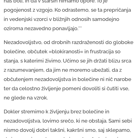
nas boli, in da v starših nimamo opore. To je
pogojenost z vzgojo. Ko odrastemo, se ta prepričanja
in vedenjski vzorci v bližnjih odnosih samodejno
oziroma nezavedno ponavljajo.**
Nezadovoljstvo, od drobnih razdraženosti do globoke
bolečine, občutek »blokiranosti« in frustracija so
stanja, s katerimi živimo. Učimo se jih držati blizu srca
z razumevanjem, da jim ne moremo ubežati, da z
občutenjem nezadovoljstva in bolečine ni nič narobe
ter da celostno življenje pomeni dovoliti si čutiti vse,
ne glede na vzrok.
Dokler stremimo k življenju brez bolečine in
nezadovoljstva, lovimo srečo, ki ne obstaja. Sami sebi
nismo dovolj dobri takšni, kakršni smo, saj sklepamo,