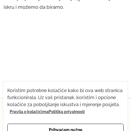
iskru i možemo da biramo.
Koristim potrebne kolačiće kako bi ova web stranica
funkcionirala. Uz vaš pristanak, koristim i opcione
×
kolačiće za poboljšanje iskustva i mjerenje posjeta.
Pravila o kolačićima
Politika privatnosti
Od 1. jula, nakratko mijenjam svoj ritam — dolazi mi
beba! Šta ostaje isto: sva snimanja, prodavnica joge i
podrška putem e-pošte. Šta se privremeno mijenja:
Prihvaćam nužne