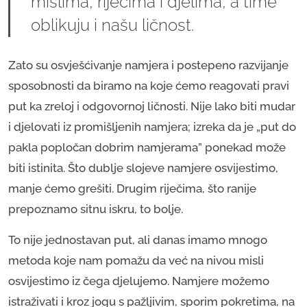
mislima, riječima i djelima, a time
oblikuju i našu ličnost.
Zato su osvješćivanje namjera i postepeno razvijanje
sposobnosti da biramo na koje ćemo reagovati pravi
put ka zreloj i odgovornoj ličnosti. Nije lako biti mudar
i djelovati iz promišljenih namjera; izreka da je „put do
pakla popločan dobrim namjerama” ponekad može
biti istinita. Što dublje slojeve namjere osvijestimo,
manje ćemo grešiti. Drugim riječima, što ranije
prepoznamo sitnu iskru, to bolje.
To nije jednostavan put, ali danas imamo mnogo
metoda koje nam pomažu da već na nivou misli
osvijestimo iz čega djelujemo. Namjere možemo
istraživati i kroz jogu s pažljivim, sporim pokretima, na