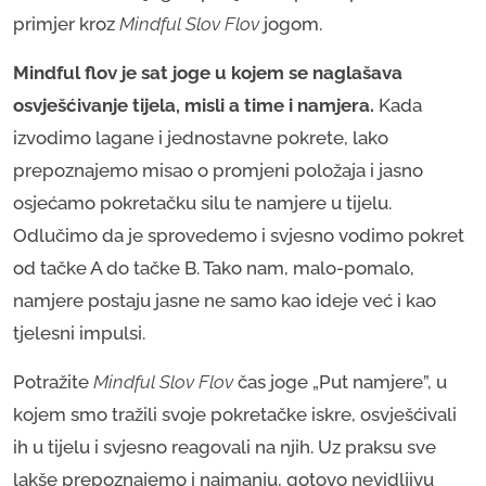
primjer kroz
Mindful Slov Flov
jogom.
Mindful flov je sat joge u kojem se naglašava
osvješćivanje tijela, misli a time i namjera.
Kada
izvodimo lagane i jednostavne pokrete, lako
prepoznajemo misao o promjeni položaja i jasno
osjećamo pokretačku silu te namjere u tijelu.
Odlučimo da je sprovedemo i svjesno vodimo pokret
od tačke A do tačke B. Tako nam, malo-pomalo,
namjere postaju jasne ne samo kao ideje već i kao
tjelesni impulsi.
Potražite
Mindful Slov Flov
čas joge „Put namjere”, u
kojem smo tražili svoje pokretačke iskre, osvješćivali
ih u tijelu i svjesno reagovali na njih. Uz praksu sve
lakše prepoznajemo i najmanju, gotovo nevidljivu