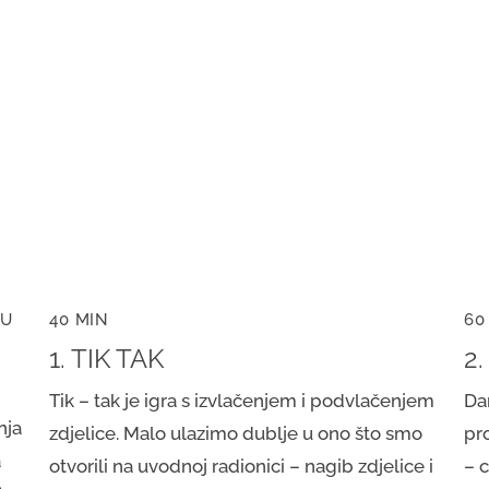
MU
40 MIN
60
1. TIK TAK
2
Tik – tak je igra s izvlačenjem i podvlačenjem
Da
nja
zdjelice. Malo ulazimo dublje u ono što smo
pr
a
otvorili na uvodnoj radionici – nagib zdjelice i
– c