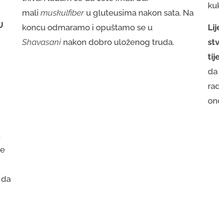
ku
mali
muskulfiber
u gluteusima nakon sata. Na
U
koncu odmaramo i opuštamo se u
Lij
Shavasani
nakon dobro uloženog truda.
st
tij
da
rad
on
u
se
 da