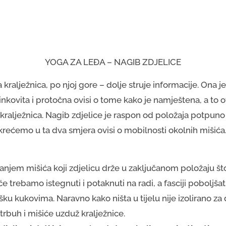
YOGA ZA LEĐA – NAGIB ZDJELICE
kralježnica, po njoj gore – dolje struje informacije. Ona je
učinkovita i protočna ovisi o tome kako je namještena, a to o
a kralježnica. Nagib zdjelice je raspon od položaja potp
okrećemo u ta dva smjera ovisi o mobilnosti okolnih mišića.
njem mišića koji zdjelicu drže u zaključanom položaju št
e trebamo istegnuti i potaknuti na radi, a fasciji poboljšati
ku kukovima. Naravno kako ništa u tijelu nije izolirano za 
trbuh i mišiće uzduž kralježnice.