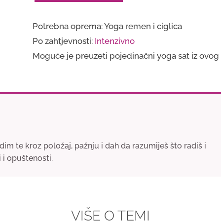
zdjelice
Potrebna oprema: Yoga remen i ciglica
količina
Po zahtjevnosti:
Intenzivno
Moguće je preuzeti pojedinačni yoga sat iz ovog
im te kroz položaj, pažnju i dah da razumiješ što radiš i
 i opuštenosti.
VIŠE O TEMI