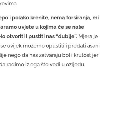
kovima.
epo i polako krenite, nema forsiranja, mi
varamo uvjete u kojima će se naše
elo otvoriti i pustiti nas “dublje”.
Mjera je
 se uvijek možemo opustiti i predati asani
ije nego da nas zatvaraju bol i krutost jer
da radimo iz ega što vodi u ozljedu.