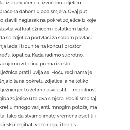
đa, iz podvučene u izvučenu zdjelicu
praćena dahom u oba smjera. Ovaj put
 stavili naglasak na pokret zdjelice iz koje
tavlja val kralježnicom i ostatkom tijela.
da se zdjelica podvlači za sobom povlači
ja leđa i trbuh te na koncu i prostor
među lopatica. Kada radimo suprotno,
bacujemo zdjelicu prema iza što
lježnica prati i uvija se. Hoću reći nama je
nja bila na pokretu zdjelice, a ne toliko
lježnici jer to želimo osvijestiti – mobilnost
iba zdjelice u ta dva smjera. Radili smo taj
kret u mnogo varijanti, mnogim položajima
ela, tako da stvarno imate vremena osjetiti i
inski razgibati veze nogu i leđa s