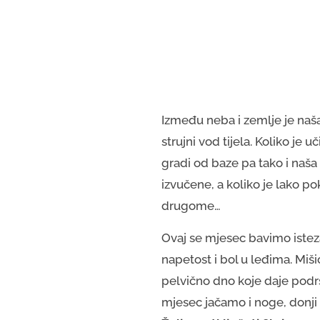
Između neba i zemlje je naša 
strujni vod tijela. Koliko je 
gradi od baze pa tako i naš
izvučene, a koliko je lako p
drugome…
Ovaj se mjesec bavimo isteza
napetost i bol u leđima. Mišić
pelvično dno koje daje podrš
mjesec jačamo i noge, donji 