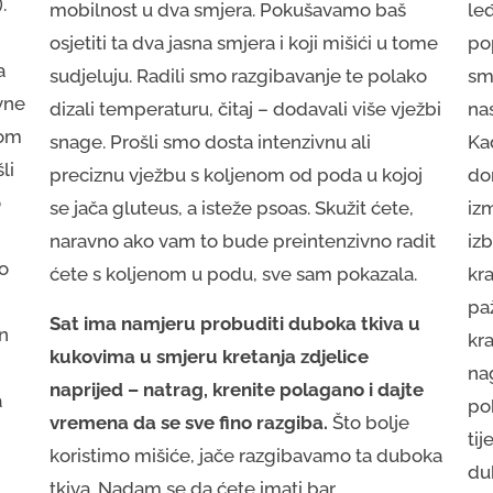
.
mobilnost u dva smjera. Pokušavamo baš
le
osjetiti ta dva jasna smjera i koji mišići u tome
po
a
sudjeluju. Radili smo razgibavanje te polako
smo
vne
dizali temperaturu, čitaj – dodavali više vježbi
nas
nom
snage. Prošli smo dosta intenzivnu ali
Ka
li
preciznu vježbu s koljenom od poda u kojoj
don
o
se jača gluteus, a isteže psoas. Skužit ćete,
iz
naravno ako vam to bude preintenzivno radit
iz
no
ćete s koljenom u podu, sve sam pokazala.
kra
paž
Sat ima namjeru probuditi duboka tkiva u
on
kra
kukovima u smjeru kretanja zdjelice
nag
naprijed – natrag, krenite polagano i dajte
a
po
vremena da se sve fino razgiba.
Što bolje
tij
koristimo mišiće, jače razgibavamo ta duboka
dub
tkiva. Nadam se da ćete imati bar