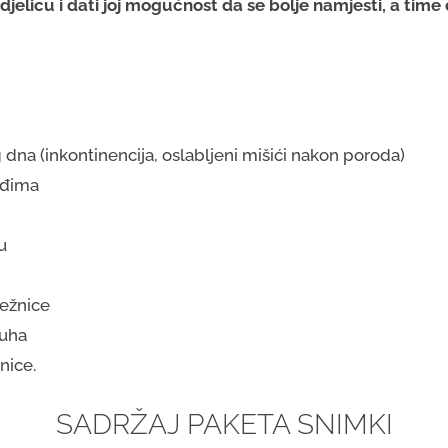
zdjelicu i dati joj mogućnost da se bolje namjesti, a tim
 dna (inkontinencija, oslabljeni mišići nakon poroda)
eđima
u
ježnice
buha
nice.
SADRŽAJ PAKETA SNIMKI