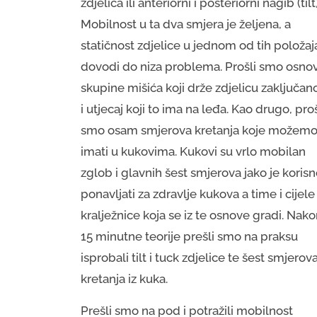
zdjelica ili anteriorni i posteriorni nagib (tilt)
Mobilnost u ta dva smjera je željena, a
statičnost zdjelice u jednom od tih položaj
dovodi do niza problema. Prošli smo osno
skupine mišića koji drže zdjelicu zaključa
i utjecaj koji to ima na leđa. Kao drugo, proš
smo osam smjerova kretanja koje možem
imati u kukovima. Kukovi su vrlo mobilan
zglob i glavnih šest smjerova jako je koris
ponavljati za zdravlje kukova a time i cijele
kralježnice koja se iz te osnove gradi. Nak
15 minutne teorije prešli smo na praksu
isprobali tilt i tuck zdjelice te šest smjerov
kretanja iz kuka.
Prešli smo na pod i potražili mobilnost