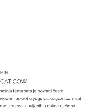
 MIN
. CAT COW
našnja tema sata je poznati često
ovođeni pokret u yogi, val kralježnicom cat
ow. Izmjena iz uvijenih u nakostriješena