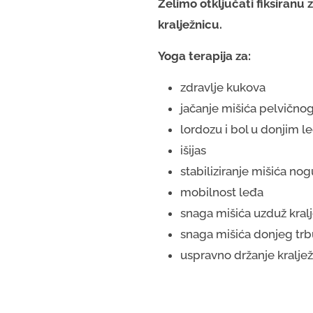
Želimo otključati fiksiranu 
kralježnicu.
Yoga terapija za:
zdravlje kukova
jačanje mišića pelvičnog
lordozu i bol u donjim l
išijas
stabiliziranje mišića nog
mobilnost leđa
snaga mišića uzduž kral
snaga mišića donjeg tr
uspravno držanje kraljež