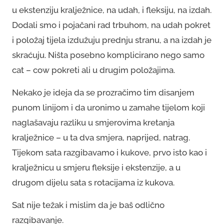
u ekstenziju kralježnice, na udah, i fleksiju, na izdah.
Dodali smo i pojačani rad trbuhom, na udah pokret
i položaj tijela izdužuju prednju stranu, a na izdah je
skraćuju. Ništa posebno komplicirano nego samo
cat – cow pokreti ali u drugim položajima.
Nekako je ideja da se prozračimo tim disanjem
punom linijom i da uronimo u zamahe tijelom koji
naglašavaju razliku u smjerovima kretanja
kralježnice – u ta dva smjera, naprijed, natrag.
Tijekom sata razgibavamo i kukove, prvo isto kao i
kralježnicu u smjeru fleksije i ekstenzije, a u
drugom dijelu sata s rotacijama iz kukova.
Sat nije težak i mislim da je baš odlično
razgibavanje.