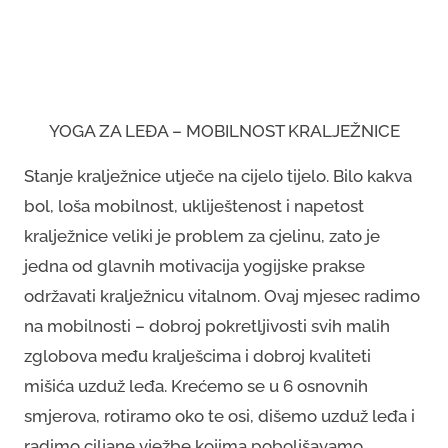
YOGA ZA LEĐA – MOBILNOST KRALJEŽNICE
Stanje kralježnice utječe na cijelo tijelo. Bilo kakva
bol, loša mobilnost, ukliještenost i napetost
kralježnice veliki je problem za cjelinu, zato je
jedna od glavnih motivacija yogijske prakse
održavati kralježnicu vitalnom. Ovaj mjesec radimo
na mobilnosti – dobroj pokretljivosti svih malih
zglobova među kralješcima i dobroj kvaliteti
mišića uzduž leđa. Krećemo se u 6 osnovnih
smjerova, rotiramo oko te osi, dišemo uzduž leđa i
radimo ciljane vježbe kojima poboljšavamo