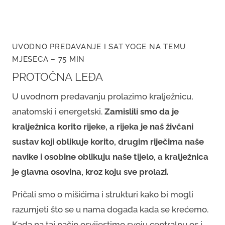
UVODNO PREDAVANJE I SAT YOGE NA TEMU
MJESECA – 75 MIN
PROTOČNA LEĐA
U uvodnom predavanju prolazimo kralježnicu,
anatomski i energetski.
Zamislili smo da je
kralježnica korito rijeke, a rijeka je naš živčani
sustav koji oblikuje korito, drugim riječima naše
navike i osobine oblikuju naše tijelo, a kralježnica
je glavna osovina, kroz koju sve prolazi.
Pričali smo o mišićima i strukturi kako bi mogli
razumjeti što se u nama događa kada se krećemo.
Kada na taj način osvijestimo svoju centralnu os i