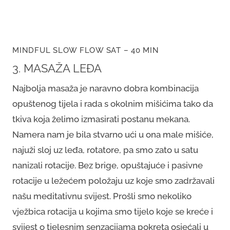
MINDFUL SLOW FLOW SAT – 40 MIN
3. MASAŽA LEĐA
Najbolja masaža je naravno dobra kombinacija
opuštenog tijela i rada s okolnim mišićima tako da
tkiva koja želimo izmasirati postanu mekana.
Namera nam je bila stvarno ući u ona male mišiće,
najuži sloj uz leđa, rotatore, pa smo zato u satu
nanizali rotacije. Bez brige, opuštajuće i pasivne
rotacije u ležećem položaju uz koje smo zadržavali
našu meditativnu svijest. Prošli smo nekoliko
vježbica rotacija u kojima smo tijelo koje se kreće i
svijest o tjelesnim senzacijama pokreta osjećali u