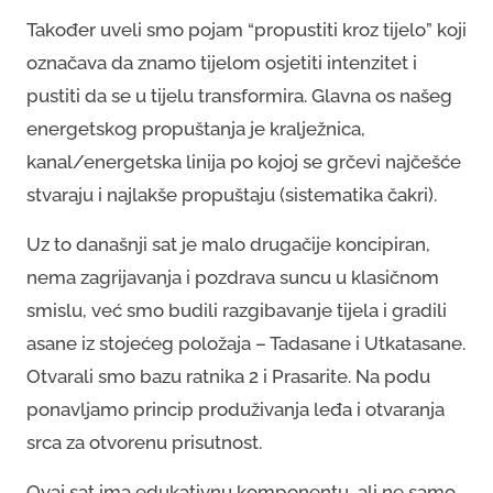
Također uveli smo pojam “propustiti kroz tijelo” koji
označava da znamo tijelom osjetiti intenzitet i
pustiti da se u tijelu transformira. Glavna os našeg
energetskog propuštanja je kralježnica,
kanal/energetska linija po kojoj se grčevi najčešće
stvaraju i najlakše propuštaju (sistematika čakri).
Uz to današnji sat je malo drugačije koncipiran,
nema zagrijavanja i pozdrava suncu u klasičnom
smislu, već smo budili razgibavanje tijela i gradili
asane iz stojećeg položaja – Tadasane i Utkatasane.
Otvarali smo bazu ratnika 2 i Prasarite. Na podu
ponavljamo princip produživanja leđa i otvaranja
srca za otvorenu prisutnost.
Ovaj sat ima edukativnu komponentu, ali ne samo