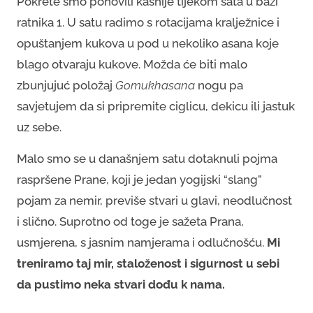
Pokrete smo ponovili kasnije tijekom sata u bazi
ratnika 1. U satu radimo s rotacijama kralježnice i
opuštanjem kukova u pod u nekoliko asana koje
blago otvaraju kukove. Možda će biti malo
zbunjujuć položaj
Gomukhasana
nogu pa
savjetujem da si pripremite ciglicu, dekicu ili jastuk
uz sebe.
Malo smo se u današnjem satu dotaknuli pojma
raspršene Prane, koji je jedan yogijski “slang”
pojam za nemir, previše stvari u glavi, neodlučnost
i slično. Suprotno od toge je sažeta Prana,
usmjerena, s jasnim namjerama i odlučnošću.
Mi
treniramo taj mir, staloženost i sigurnost u sebi
da pustimo neka stvari dođu k nama.