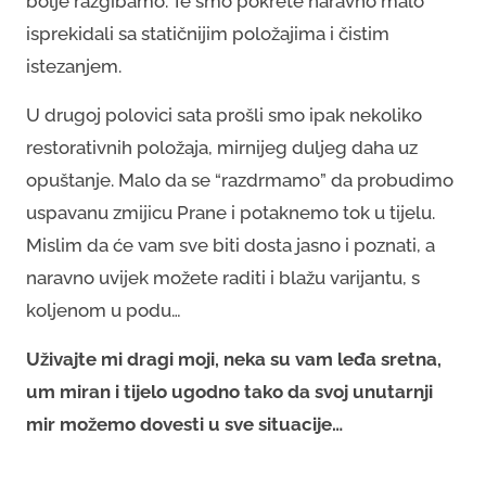
bolje razgibamo. Te smo pokrete naravno malo
isprekidali sa statičnijim položajima i čistim
istezanjem.
U drugoj polovici sata prošli smo ipak nekoliko
restorativnih položaja, mirnijeg duljeg daha uz
opuštanje. Malo da se “razdrmamo” da probudimo
uspavanu zmijicu Prane i potaknemo tok u tijelu.
Mislim da će vam sve biti dosta jasno i poznati, a
naravno uvijek možete raditi i blažu varijantu, s
koljenom u podu…
Uživajte mi dragi moji, neka su vam leđa sretna,
um miran i tijelo ugodno tako da svoj unutarnji
mir možemo dovesti u sve situacije…