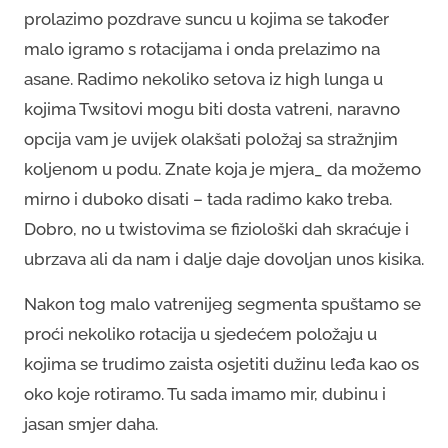
prolazimo pozdrave suncu u kojima se također
malo igramo s rotacijama i onda prelazimo na
asane. Radimo nekoliko setova iz high lunga u
kojima Twsitovi mogu biti dosta vatreni, naravno
opcija vam je uvijek olakšati položaj sa stražnjim
koljenom u podu. Znate koja je mjera_ da možemo
mirno i duboko disati – tada radimo kako treba.
Dobro, no u twistovima se fiziološki dah skraćuje i
ubrzava ali da nam i dalje daje dovoljan unos kisika.
Nakon tog malo vatrenijeg segmenta spuštamo se
proći nekoliko rotacija u sjedećem položaju u
kojima se trudimo zaista osjetiti dužinu leđa kao os
oko koje rotiramo. Tu sada imamo mir, dubinu i
jasan smjer daha.