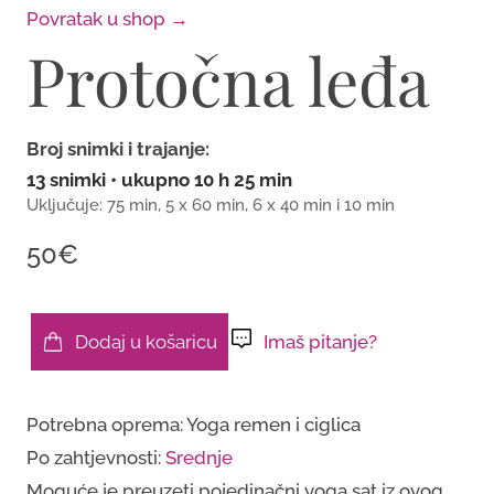
Povratak u shop →
Protočna leđa
Broj snimki i trajanje:
13 snimki • ukupno 10 h 25 min
Uključuje: 75 min, 5 x 60 min, 6 x 40 min i 10 min
50€
Dodaj u košaricu
Imaš pitanje?
Protočna
leđa
Potrebna oprema: Yoga remen i ciglica
količina
Po zahtjevnosti:
Srednje
Moguće je preuzeti pojedinačni yoga sat iz ovog