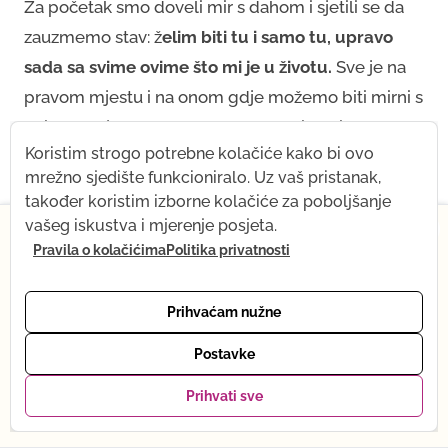
Za početak smo doveli mir s dahom i sjetili se da
zauzmemo stav: ž
elim biti tu i samo tu, upravo
sada sa svime ovime što mi je u životu.
Sve je na
pravom mjestu i na onom gdje možemo biti mirni s
onime što je, barem na kratko da prihvatimo.
Koristim strogo potrebne kolačiće kako bi ovo
Znate one vježbe na leđima u kojima rotacijama
mrežno sjedište funkcioniralo. Uz vaš pristanak,
masiramo duboke leđne mišiće da resetiramo bol i
također koristim izborne kolačiće za poboljšanje
×
vašeg iskustva i mjerenje posjeta.
napetosti? E pa sad smo radili slično samo ležeći
Pravila o kolačićima
Politika privatnosti
Od 1. srpnja na kratko mijenjam ritam — dolazi mi
na trbuhu, tako da razmišljajte na isti način –
beba! Što ostaje isto: sve snimke, Yoga shop i mail
masaža dubokih leđnih mišića oko osi rotacije,
podrška. Što se privremeno mijenja: online yoga je
Prihvaćam nužne
kralježnice. Naravno u ovim vježbama malo više
trenutno na pauzi. Vraćam se punom ritmu tijekom
listopada. Hvala na razumijevanju — vidimo se
aktiviramo leđnjake pa smo ih resetirala s, naravno,
Postavke
uskoro, uživo ili preko snimke. Tena :)
delfin plankom. :)
Prihvati sve
Moji favoriti
Pogledaj pakete →
0
Bez brige, za ove ljetne dane ovaj sat je savršen,