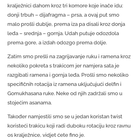
kralježnici dahom kroz tri komore koje inače idu:
donji trbuh – dijafragma – prsa, a ovaj put smo
malo prošli dublje, prema iza pa disali kroz donja
leđa – srednja – gornja. Udah putuje odozdola
prema gore, a izdah odozgo prema dolje.
Zatim smo prešli na zagrijavanje ruku i ramena kroz
nekoliko pokreta s trakicom jer namjera sata je
razgibati ramena i gornja leđa. Prošli smo nekoliko
specifičnih rotacija iz ramena uključujući delfin i
Gomukhasana ruke. Neke od njih zadržali smo u
stojećim asanama.
Također namjestili smo se u jedan koristan twist
koristeći trakicu koji radi duboku rotaciju kroz ravnu
os kralježnice, vidjet ćete fino je.