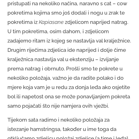
pristupati na nekoliko načina, naravno s cat – cow
pokretima kojima smo još dodali i nogu u zrak te
pokretima iz
Kapiasane
zdjelicom naprijed natrag.
U tim pokretima, osim dahom, i zdjelicom
zadajemo ritam iz kojeg se nastavlja val kralježnice.
Drugim riječima zdjelica ide naprijed i dolje čime
kralježnica nastavlja val u ekstenziju – izvijanje
prema natrag i obrnuto. Prošli smo te pokrete u
nekoliko položaja, važno je da radite polako i do
mjere koja vam je u redu za donja leđa ako osjetite
bol ili napetost ona se može ponavljanjem pokreta
samo pojačati što nije namjera ovih vježbi.
Tijekom sata radimo i nekoliko položaja za
istezanje hamstringsa, također u ime toga da
otključamo zdjelicu položaj zdjelice (a time i leđa).