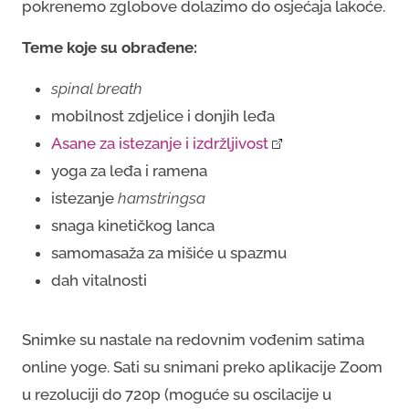
pokrenemo zglobove dolazimo do osjećaja lakoće.
Teme koje su obrađene:
spinal breath
mobilnost zdjelice i donjih leđa
Asane za istezanje i izdržljivost
yoga za leđa i ramena
istezanje
hamstringsa
snaga kinetičkog lanca
samomasaža za mišiće u spazmu
dah vitalnosti
Snimke su nastale na redovnim vođenim satima
online yoge. Sati su snimani preko aplikacije Zoom
u rezoluciji do 720p (moguće su oscilacije u