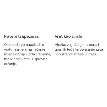
Putem trapeziusa
Vrat kao žirafa
Oslobađanje napetosti u
Vježbe za jačanje ramena i
vratu i ramenima, jačanje
gornjih leđa te otvaranje prsa
mišića gornjih leđa i ramena,
i opuštanje stresa u vratu.
mobilnost vrata i uspravno
držanje.