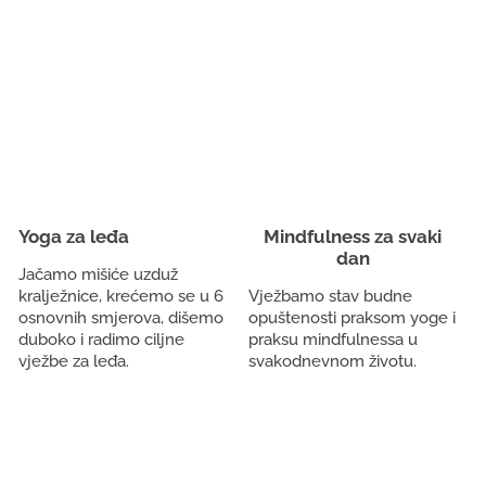
Yoga za leđa
Mindfulness za svaki
dan
Jačamo mišiće uzduž
kralježnice, krećemo se u 6
Vježbamo stav budne
osnovnih smjerova, dišemo
opuštenosti praksom yoge i
duboko i radimo ciljne
praksu mindfulnessa u
vježbe za leđa.
svakodnevnom životu.