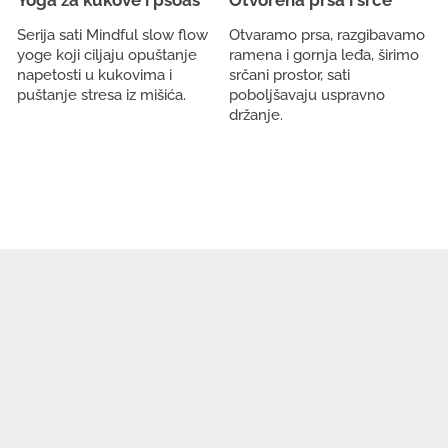
Yoga za kukove i psoas
Otvorena prsa i srce
Serija sati Mindful slow flow
Otvaramo prsa, razgibavamo
yoge koji ciljaju opuštanje
ramena i gornja leđa, širimo
napetosti u kukovima i
srčani prostor, sati
puštanje stresa iz mišića.
poboljšavaju uspravno
držanje.