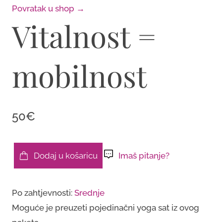
Povratak u shop →
Vitalnost =
mobilnost
50€
Dodaj u košaricu
Imaš pitanje?
Vitalnost
=
Po zahtjevnosti:
Srednje
mobilnost
Moguće je preuzeti pojedinačni yoga sat iz ovog
količina