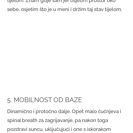
tijelom. Znam gdje sam jer osjetim prostor oko
sebe, osjetim što je u meni i držim taj stav tijelom.
5. MOBILNOST OD BAZE
Dinamično i protočno dalje. Opet malo čučnjeva i
spinal breath za zagrijavanje, pa nakon toga
pozdravi suncu, uključujući i one s iskorakom