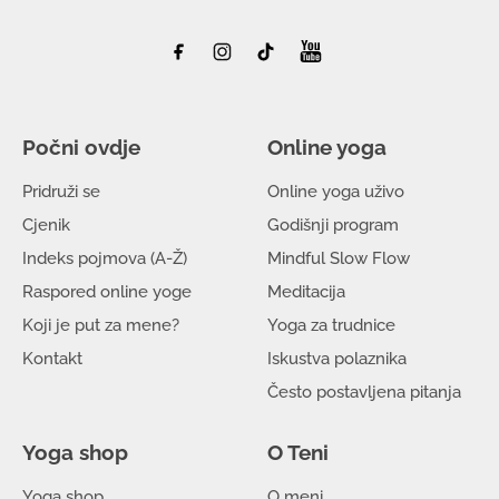
Počni ovdje
Online yoga
Pridruži se
Online yoga uživo
Cjenik
Godišnji program
Indeks pojmova (A-Ž)
Mindful Slow Flow
Raspored online yoge
Meditacija
Koji je put za mene?
Yoga za trudnice
Kontakt
Iskustva polaznika
Često postavljena pitanja
Yoga shop
O Teni
Yoga shop
O meni