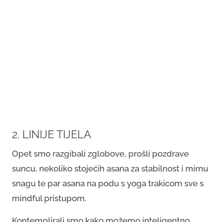
2. LINIJE TIJELA
Opet smo razgibali zglobove, prošli pozdrave
suncu, nekoliko stojećih asana za stabilnost i mirnu
snagu te par asana na podu s yoga trakicom sve s
mindful pristupom.
Kontemplirali smo kako možemo inteligentno