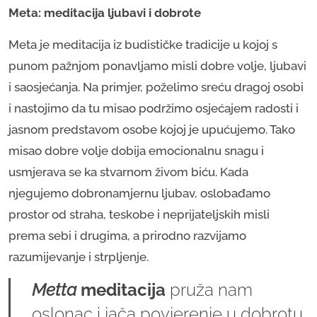
Meta: meditacija ljubavi i dobrote
Meta je meditacija iz budističke tradicije u kojoj s
punom pažnjom ponavljamo misli dobre volje, ljubavi
i saosjećanja. Na primjer, poželimo sreću dragoj osobi
i nastojimo da tu misao podržimo osjećajem radosti i
jasnom predstavom osobe kojoj je upućujemo. Tako
misao dobre volje dobija emocionalnu snagu i
usmjerava se ka stvarnom živom biću. Kada
njegujemo dobronamjernu ljubav, oslobađamo
prostor od straha, teskobe i neprijateljskih misli
prema sebi i drugima, a prirodno razvijamo
razumijevanje i strpljenje.
Metta
meditacija
pruža nam
oslonac i jača povjerenje u dobrotu