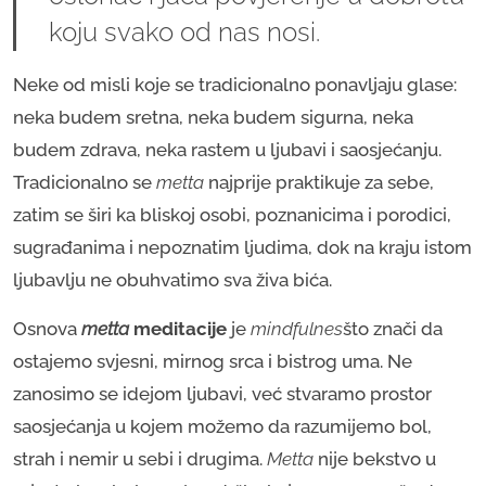
koju svako od nas nosi.
Neke od misli koje se tradicionalno ponavljaju glase:
neka budem sretna, neka budem sigurna, neka
budem zdrava, neka rastem u ljubavi i saosjećanju.
Tradicionalno se
metta
najprije praktikuje za sebe,
zatim se širi ka bliskoj osobi, poznanicima i porodici,
sugrađanima i nepoznatim ljudima, dok na kraju istom
ljubavlju ne obuhvatimo sva živa bića.
Osnova
metta
meditacije
je
mindfulnes
što znači da
ostajemo svjesni, mirnog srca i bistrog uma. Ne
zanosimo se idejom ljubavi, već stvaramo prostor
saosjećanja u kojem možemo da razumijemo bol,
strah i nemir u sebi i drugima.
Metta
nije bekstvo u