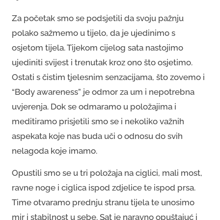
Za početak smo se podsjetili da svoju pažnju
polako sažmemo u tijelo, da je ujedinimo s
osjetom tijela. Tijekom cijelog sata nastojimo
ujediniti svijest i trenutak kroz ono što osjetimo.
Ostati s čistim tjelesnim senzacijama, što zovemo i
“Body awareness” je odmor za um i nepotrebna
uvjerenja. Dok se odmaramo u položajima i
meditiramo prisjetili smo se i nekoliko važnih
aspekata koje nas buda uči o odnosu do svih
nelagoda koje imamo.
Opustili smo se u tri položaja na ciglici, mali most,
ravne noge i ciglica ispod zdjelice te ispod prsa.
Time otvaramo prednju stranu tijela te unosimo
mir i stabilnost u sebe. Sat je naravno opuštajuć i