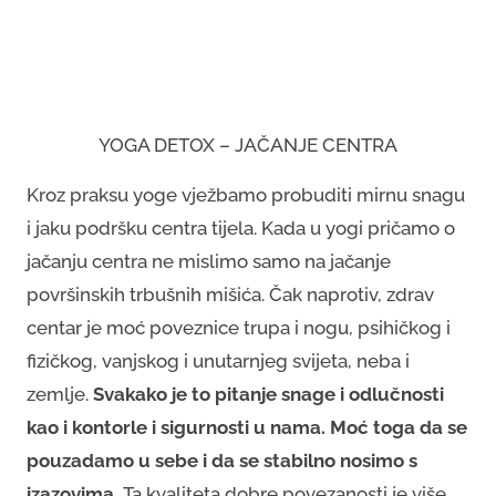
YOGA DETOX – JAČANJE CENTRA
Kroz praksu yoge vježbamo probuditi mirnu snagu
i jaku podršku centra tijela. Kada u yogi pričamo o
jačanju centra ne mislimo samo na jačanje
površinskih trbušnih mišića. Čak naprotiv, zdrav
centar je moć poveznice trupa i nogu, psihičkog i
fizičkog, vanjskog i unutarnjeg svijeta, neba i
zemlje.
Svakako je to pitanje snage i odlučnosti
kao i kontorle i sigurnosti u nama. Moć toga da se
pouzadamo u sebe i da se stabilno nosimo s
izazovima.
Ta kvaliteta dobre povezanosti je više