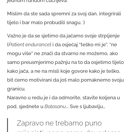
jednom rundom čučnjeva.
Mislim da ste sada spremni za svoj dan, integrirali
tijelo i bar malo probudili snagu. :)
Važno je da se sjetimo da jačamo svoje strpljenje
(
Patient endurance
) i da osjećaj “teško mi je”, “ne
mogu više” ne znači da stvarno ne možemo, ako
samo preusmjerimo pažnju na to da osjetimo tijelo
kako jača, a ne na misli koje govore kako je teško,
bit ćemo motivirani da još malo pomaknemo svoju
granicu.
Naravno u redu je i da odmorite, stavite koljena u
pod, sjednete u
Balasanu
… Sve s ljubavlju…
Zapravo ne trebamo puno