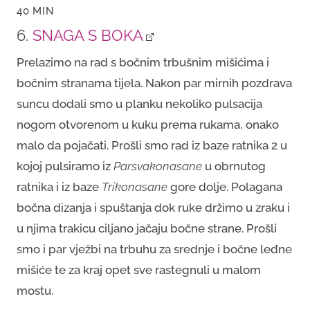
40 MIN
6.
SNAGA S BOKA
Prelazimo na rad s bočnim trbušnim mišićima i
bočnim stranama tijela. Nakon par mirnih pozdrava
suncu dodali smo u planku nekoliko pulsacija
nogom otvorenom u kuku prema rukama, onako
malo da pojačati. Prošli smo rad iz baze ratnika 2 u
kojoj pulsiramo iz
Parsvakonasane
u obrnutog
ratnika i iz baze
Trikonasane
gore dolje. Polagana
bočna dizanja i spuštanja dok ruke držimo u zraku i
u njima trakicu ciljano jačaju bočne strane. Prošli
smo i par vježbi na trbuhu za srednje i bočne leđne
mišiće te za kraj opet sve rastegnuli u malom
mostu.