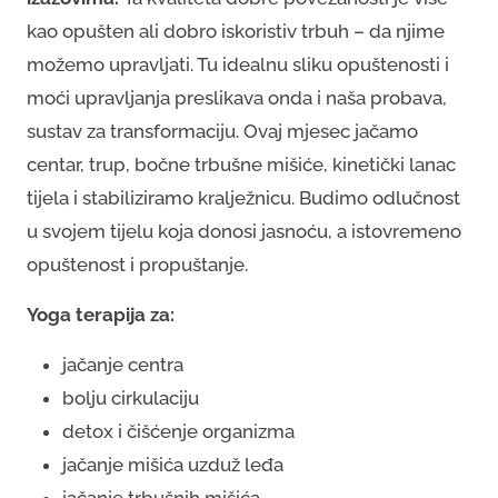
kao opušten ali dobro iskoristiv trbuh – da njime
možemo upravljati. Tu idealnu sliku opuštenosti i
moći upravljanja preslikava onda i naša probava,
sustav za transformaciju. Ovaj mjesec jačamo
centar, trup, bočne trbušne mišiće, kinetički lanac
tijela i stabiliziramo kralježnicu. Budimo odlučnost
u svojem tijelu koja donosi jasnoću, a istovremeno
opuštenost i propuštanje.
Yoga terapija za:
jačanje centra
bolju cirkulaciju
detox i čišćenje organizma
jačanje mišića uzduž leđa
jačanje trbušnih mišića