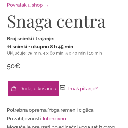
Povratak u shop →
Snaga centra
Broj snimki i trajanje:
11 snimki • ukupno 8 h 45 min
Uključuje: 75 min, 4 x 60 min, 5 x 40 min i 10 min
50€
Dodaj u košaricu
Imaš pitanje?
Snaga
centra
Potrebna oprema: Yoga remen i ciglica
količina
Po zahtjevnosti:
Intenzivno
Moguće je preuzeti pojedinačni yoga sat iz ovog