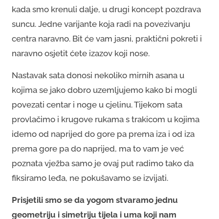
kada smo krenuli dalje, u drugi koncept pozdrava
suncu. Jedne varijante koja radi na povezivanju
centra naravno. Bit će vam jasni, praktični pokreti i
naravno osjetit ćete izazov koji nose.
Nastavak sata donosi nekoliko mirnih asana u
kojima se jako dobro uzemljujemo kako bi mogli
povezati centar i noge u cjelinu. Tijekom sata
provlačimo i krugove rukama s trakicom u kojima
idemo od naprijed do gore pa prema iza i od iza
prema gore pa do naprijed, ma to vam je već
poznata vježba samo je ovaj put radimo tako da
fiksiramo leđa, ne pokušavamo se izvijati.
Prisjetili smo se da yogom stvaramo jednu
geometriju i simetriju tijela i uma koji nam