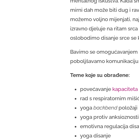
mentalnog iskustva. Kada sm
mirni dah može biti dug i r
možemo voljno mijenjati, naju
izravno djeluje na ritam srca 
oslobodimo disanje srce se 
Bavimo se omogućavanjem već
poboljšavamo komunikaciju s
Teme koje su obrađene:
povećavanje
kapaciteta
rad s respiratornim miši
yoga
backbend
položaji
yoga protiv anksioznosti
emotivna regulacija dis
yoga disanje