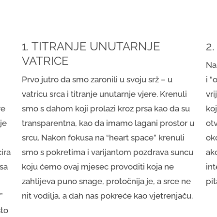
1. TITRANJE UNUTARNJE
2
VATRICE
Naš
Prvo jutro da smo zaronili u svoju srž – u
i “
vatricu srca i titranje unutarnje vjere. Krenuli
vr
re
smo s dahom koji prolazi kroz prsa kao da su
ko
je
transparentna, kao da imamo lagani prostor u
ot
srcu. Nakon fokusa na “heart space” krenuli
oko
ira
smo s pokretima i varijantom pozdrava suncu
ak
osa
koju ćemo ovaj mjesec provoditi koja ne
int
zahtijeva puno snage, protočnija je, a srce ne
pit
”
nit vodilja, a dah nas pokreće kao vjetrenjaču.
što