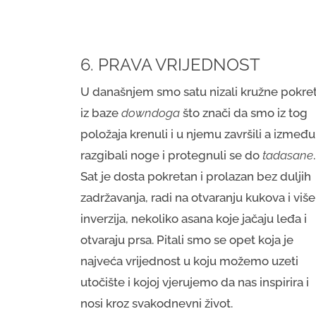
6. PRAVA VRIJEDNOST
U današnjem smo satu nizali kružne pokre
iz baze
downdoga
što znači da smo iz tog
položaja krenuli i u njemu završili a između
razgibali noge i protegnuli se do
tadasane
.
Sat je dosta pokretan i prolazan bez duljih
zadržavanja, radi na otvaranju kukova i više
inverzija, nekoliko asana koje jačaju leđa i
otvaraju prsa. Pitali smo se opet koja je
najveća vrijednost u koju možemo uzeti
utočište i kojoj vjerujemo da nas inspirira i
nosi kroz svakodnevni život.