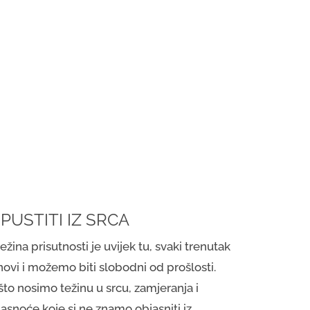
. PUSTITI IZ SRCA
ežina prisutnosti je uvijek tu, svaki trenutak
novi i možemo biti slobodni od prošlosti.
što nosimo težinu u srcu, zamjeranja i
asnoće koje si ne znamo objasniti iz