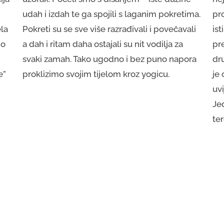
udah i izdah te ga spojili s laganim pokretima.
pro
ela
Pokreti su se sve više razrađivali i povečavali
ist
mo
a dah i ritam daha ostajali su nit vodilja za
pre
svaki zamah. Tako ugodno i bez puno napora
dr
e”
proklizimo svojim tijelom kroz yogicu.
je
uvi
Je
ter