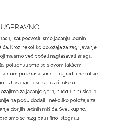
. USPRAVNO
ašnji sat posvetili smo jačanju leđnih
ića. Kroz nekoliko položaja za zagrijavanje
kojima smo već počeli naglašavati snagu
đa, pokrenuli smo se s ovom lakšem
rijantom pozdrava suncu i izgradili nekoliko
ana. U asanama smo držali ruke u
ožajima za jačanje gornjih leđnih mišića, a
nije na podu dodali i nekoliko položaja za
čanje donjih leđnih mišića. Sveukupno,
ro smo se razgibali i fino istegnuli.