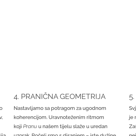
4. PRANIČNA GEOMETRIJA
5
o
Nastavljamo sa potragom za ugodnom
Svj
v,
koherencijom. Uravnoteženim ritmom
je 
koji
Pranu
u našem tijelu slaže u uredan
Za
ija
uzorak. Počeli smo s disanjem – iste dužine
nej