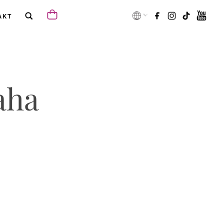
AKT
aha