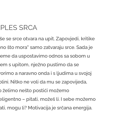
. PLES SRCA
e se srce otvara na upit. Zapovjedi, kritike
ono što mora” samo zatvaraju srce. Sada je
ijeme da uspostavimo odnos sa sobom u
jem s upitom, nježno pustimo da se
vorimo a naravno onda i s ljudima u svojoj
lini. Nitko ne voli da mu se zapovijeda,
o želimo nešto postići možemo
eligentno – pitati, možeš li. I sebe možemo
ati, mogu li? Motivacija je srčana energija.