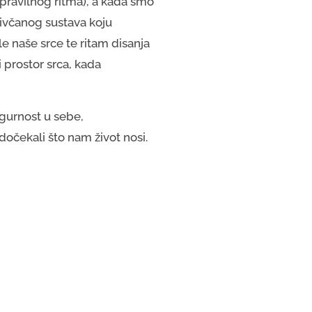
pravilnog ritma), a kada smo
živčanog sustava koju
e naše srce te ritam disanja
i prostor srca, kada
gurnost u sebe,
očekali što nam život nosi.