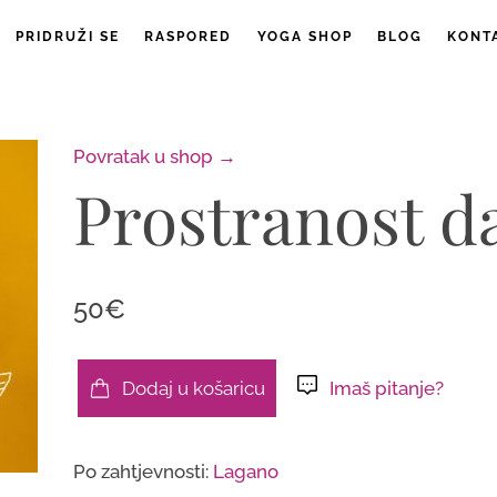
PRIDRUŽI SE
RASPORED
YOGA SHOP
BLOG
KONT
Povratak u shop →
Prostranost d
50€
Dodaj u košaricu
Imaš pitanje?
Prostranost
daha
Po zahtjevnosti:
Lagano
količina