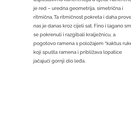
je red – uredna geometrija, simetrična i
ritmična. Ta ritmičnost pokreta i daha prov
nas je danas kroz cijeli sat. Fino i lagano s
se pokrenuli i razgibali kralježnicu, a
pogotovo ramena s položajem “kaktus ruk
koji spušta ramena i približava lopatice
jačajući gornji dio leđa.