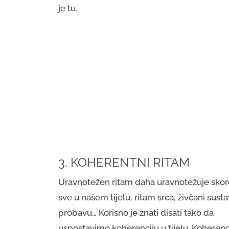
je tu.
3. KOHERENTNI RITAM
Uravnotežen ritam daha uravnotežuje skor
sve u našem tijelu, ritam srca, živčani susta
probavu… Korisno je znati disati tako da
uspostavimo koherenciju u tijelu. Koherenc