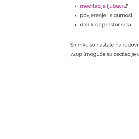
meditacija ljubavi
povjerenje i sigurnost
dah kroz prostor srca
Snimke su nastale na redovn
720p (moguće su oscilacije u 