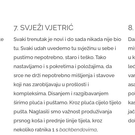
7. SVJEŽI VJETRIĆ
8
te
Svaki trenutak je novi i do sada nikada nije bio
Dan
tu. Svaki udah uvedemo tu svježinu u sebe i
miš
pustimo nepotrebno, staro i teško. Tako
u 
nastavljamo i s pokretima i položajima, da
le
srce ne drži nepotrebno mišljenja i stavove
va
koji nas zarobljavaju u prošlosti i
as
kompleksima. Disanjem i razgibavanjem
pol
širimo pluća i puštamo. Kroz pluća cijelo tijelo
kas
pušta. Naglasili smo važnost produživanja
ja
prsnog koša i prednje linije tijela, kroz
dob
nekoliko ratnika 1 s
backbendovima
,