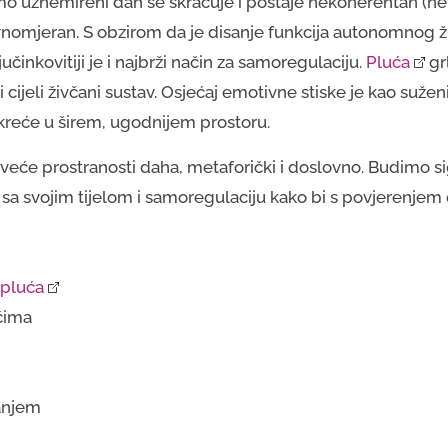
o uznemireni dah se skraćuje i postaje nekoherentan (ne
avnomjeran. S obzirom da je disanje funkcija autonomnog 
činkovitiji je i najbrži način za samoregulaciju.
Pluća
grl
i cijeli živčani sustav. Osjećaj emotivne stiske je kao sužen
kreće u širem, ugodnijem prostoru.
e prostranosti daha, metaforički i doslovno. Budimo si
a svojim tijelom i samoregulaciju kako bi s povjerenjem d
 pluća
ćima
anjem