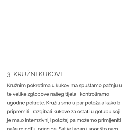
3. KRUŽNI KUKOVI
Kružnim pokretima u kukovima spuštamo pažnju u
te velike zglobove našeg tijela i kontroliramo
ugodne pokrete. Kružili smo u par položaja kako bi
pripremili i razgibali kukove za ostati u golubu koji
je malo intemzivniji položaj pa možemo primijeniti
naše mindful principe. Sat je lagan i spor što nam