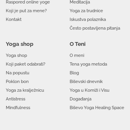
Raspored online yoge
Meditacija
Koji je put za mene?
Yoga za trudnice
Kontakt
Iskustva polaznika
Često postavljena pitanja
Yoga shop
O Teni
Yoga shop
O meni
Koji paket odabrati?
Tena yoga metoda
Na popustu
Blog
Poklon bon
Biševski dnevnik
Yoga za kralježnicu
Yoga u Komiži i Visu
Antistress
Događanja
Mindfulness
Biševo Yoga Healing Space