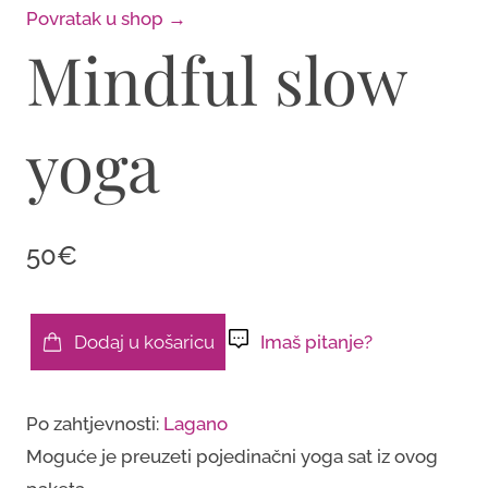
Povratak u shop →
Mindful slow
yoga
50€
Dodaj u košaricu
Imaš pitanje?
Mindful
slow
Po zahtjevnosti:
Lagano
yoga
Moguće je preuzeti pojedinačni yoga sat iz ovog
količina