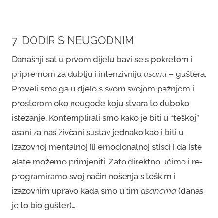
7. DODIR S NEUGODNIM
Današnji sat u prvom dijelu bavi se s pokretom i
pripremom za dublju i intenzivniju
asanu
– guštera.
Proveli smo ga u djelo s svom svojom pažnjom i
prostorom oko neugode koju stvara to duboko
istezanje. Kontemplirali smo kako je biti u “teškoj”
asani za naš živčani sustav jednako kao i biti u
izazovnoj mentalnoj ili emocionalnoj stisci i da iste
alate možemo primjeniti. Zato direktno učimo i re-
programiramo svoj način nošenja s teškim i
izazovnim upravo kada smo u tim
asanama
(danas
je to bio gušter)…