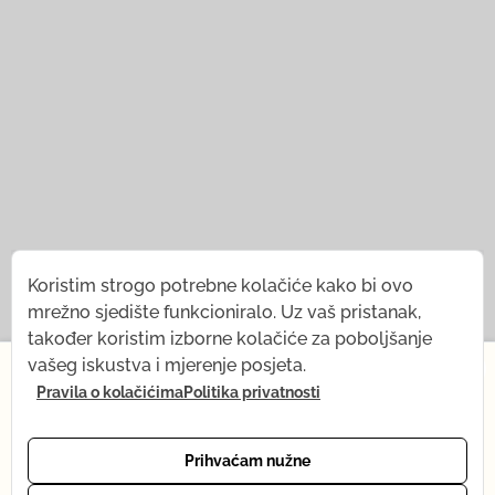
© 2021 — 2026
Tena Rebernjak.
Koristim strogo potrebne kolačiće kako bi ovo
mrežno sjedište funkcioniralo. Uz vaš pristanak,
43.0440° N | 16.0893° E
također koristim izborne kolačiće za poboljšanje
×
vašeg iskustva i mjerenje posjeta.
Programirao od
Stjepan Tafra
.
Pravila o kolačićima
Politika privatnosti
Od 1. srpnja na kratko mijenjam ritam — dolazi mi
beba! Što ostaje isto: sve snimke, Yoga shop i mail
podrška. Što se privremeno mijenja: online yoga je
Prihvaćam nužne
trenutno na pauzi. Vraćam se punom ritmu tijekom
Impresum
Zaštita privatnosti
Uvjeti korištenja