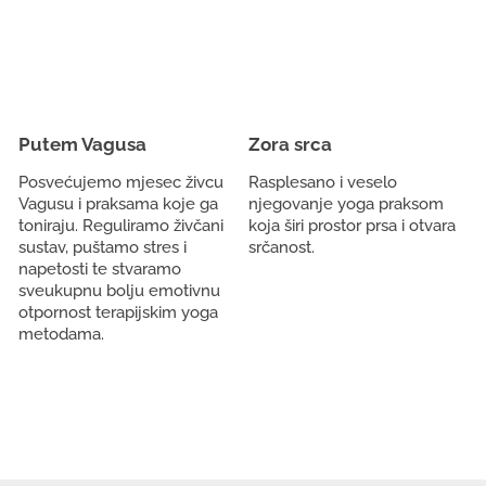
Putem Vagusa
Zora srca
Posvećujemo mjesec živcu
Rasplesano i veselo
Vagusu i praksama koje ga
njegovanje yoga praksom
toniraju. Reguliramo živčani
koja širi prostor prsa i otvara
sustav, puštamo stres i
srčanost.
napetosti te stvaramo
sveukupnu bolju emotivnu
otpornost terapijskim yoga
metodama.