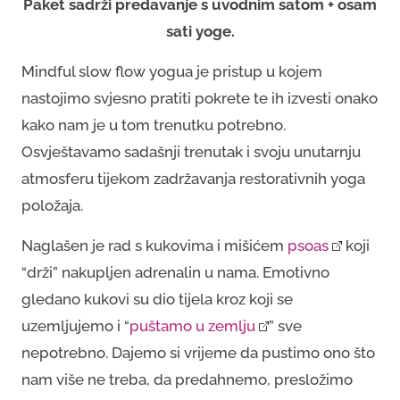
Paket sadrži predavanje s uvodnim satom + osam
sati yoge.
Mindful slow flow yogua je pristup u kojem
nastojimo svjesno pratiti pokrete te ih izvesti onako
kako nam je u tom trenutku potrebno.
Osvještavamo sadašnji trenutak i svoju unutarnju
atmosferu tijekom zadržavanja restorativnih yoga
položaja.
Naglašen je rad s kukovima i mišićem
psoas
koji
“drži” nakupljen adrenalin u nama. Emotivno
gledano kukovi su dio tijela kroz koji se
uzemljujemo i “
puštamo u zemlju
” sve
nepotrebno. Dajemo si vrijeme da pustimo ono što
nam više ne treba, da predahnemo, presložimo