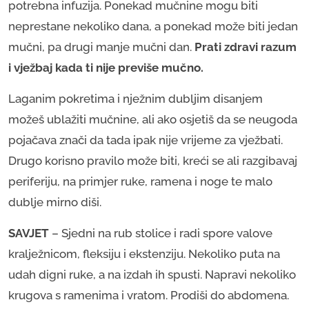
potrebna infuzija. Ponekad mučnine mogu biti
neprestane nekoliko dana, a ponekad može biti jedan
mučni, pa drugi manje mučni dan.
Prati zdravi razum
i vježbaj kada ti nije previše mučno.
Laganim pokretima i nježnim dubljim disanjem
možeš ublažiti mučnine, ali ako osjetiš da se neugoda
pojačava znači da tada ipak nije vrijeme za vježbati.
Drugo korisno pravilo može biti, kreći se ali razgibavaj
periferiju, na primjer ruke, ramena i noge te malo
dublje mirno diši.
SAVJET
– Sjedni na rub stolice i radi spore valove
kralježnicom, fleksiju i ekstenziju. Nekoliko puta na
udah digni ruke, a na izdah ih spusti. Napravi nekoliko
krugova s ramenima i vratom. Prodiši do abdomena.