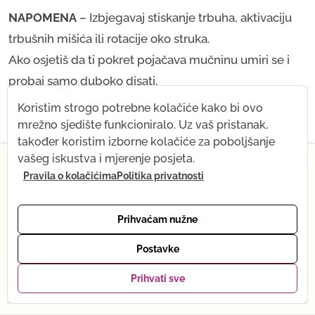
NAPOMENA
– Izbjegavaj stiskanje trbuha, aktivaciju
trbušnih mišića ili rotacije oko struka.
Ako osjetiš da ti pokret pojačava mučninu umiri se i
probaj samo duboko disati.
Koristim strogo potrebne kolačiće kako bi ovo
mrežno sjedište funkcioniralo. Uz vaš pristanak,
2. MENTALNA NESTABILNOST
također koristim izborne kolačiće za poboljšanje
×
vašeg iskustva i mjerenje posjeta.
Nagle promjene u hormonima mogu dovesti do
Pravila o kolačićima
Politika privatnosti
Od 1. srpnja na kratko mijenjam ritam — dolazi mi
beba! Što ostaje isto: sve snimke, Yoga shop i mail
anksioznih osjećaja
u rasponu od blage
podrška. Što se privremeno mijenja: online yoga je
nezainteresiranosti do vrlo neugodnih, stresnih misli i
Prihvaćam nužne
trenutno na pauzi. Vraćam se punom ritmu tijekom
strahova. Na žalost to je prirodni kemijski proces koji
listopada. Hvala na razumijevanju — vidimo se
Postavke
se odvija u tijelu trudnice. Važno je da se ne ustrašiš
uskoro, uživo ili preko snimke. Tena :)
tih misli i osjećaja. Sjeti se da si u drugom stanju i da
Prihvati sve
Moji favoriti
Pogledaj pakete →
0
su ta stanja upravo i razlog zbog kojeg se zove “drugo