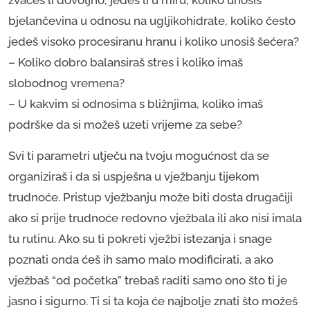
bjelančevina u odnosu na ugljikohidrate, koliko često
jedeš visoko procesiranu hranu i koliko unosiš šećera?
– Koliko dobro balansiraš stres i koliko imaš
slobodnog vremena?
– U kakvim si odnosima s bližnjima, koliko imaš
podrške da si možeš uzeti vrijeme za sebe?
Svi ti parametri utječu na tvoju mogućnost da se
organiziraš i da si uspješna u vježbanju tijekom
trudnoće. Pristup vježbanju može biti dosta drugačiji
ako si prije trudnoće redovno vježbala ili ako nisi imala
tu rutinu. Ako su ti pokreti vježbi istezanja i snage
poznati onda ćeš ih samo malo modificirati, a ako
vježbaš “od početka” trebaš raditi samo ono što ti je
jasno i sigurno. Ti si ta koja će najbolje znati što možeš