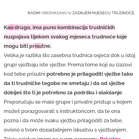
RADIM
VRKSHASANU
U ZADNJEM MJESECU TRUDNOĆE.
Kao drugo, ima puno kombinacija trudničkih
nuspojava tijekom svakog mjeseca trudnoće koje
mogu biti prisutne.
Velika je razlika što zasebna trudnica osjeća dok u istoj
grupi vježbaju iste vježbe. Prema tome koji su izazovi
kod tebe prisutni
potrebno je prilagoditi vježbe tako
da ti trudničke tegobe ne smetaju i da od vježbe
dobiješ što ti je potrebno za podršku i olakšanje
.
Preporučuju se male grupe i privatni pristup u kojem
možeš porazgovarati s instruktoricom, da te ona
pozna i da može svaku vježbu prilagoditi za tebe,
ovisno o tvom dosadašnjem iskustvu s vježbanjem.
Takav pristup imam na svom programu
Privatna 