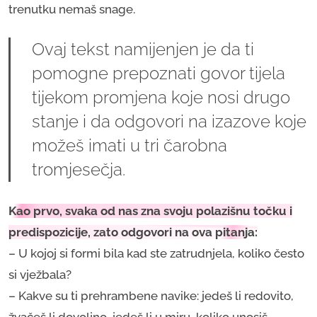
trenutku nemaš snage.
Ovaj tekst namijenjen je da ti
pomogne prepoznati govor tijela
tijekom promjena koje nosi drugo
stanje i da odgovori na izazove koje
možeš imati u tri čarobna
tromjesečja.
Kao prvo, svaka od nas zna svoju polazišnu točku i
predispozicije, zato
odgovori na ova pitanja:
– U kojoj si formi bila kad ste zatrudnjela, koliko često
si vježbala?
– Kakve su ti prehrambene navike: jedeš li redovito,
žvačeš li dovoljno, jedeš li u miru, koliko unosiš