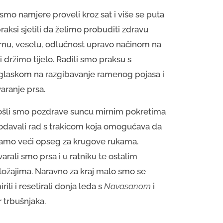
smo namjere proveli kroz sat i više se puta
raksi sjetili da želimo probuditi zdravu
rnu, veselu, odlučnost upravo načinom na
i držimo tijelo. Radili smo praksu s
glaskom na razgibavanje ramenog pojasa i
aranje prsa.
ošli smo pozdrave suncu mirnim pokretima
dodavali rad s trakicom koja omogućava da
amo veći opseg za krugove rukama.
arali smo prsa i u ratniku te ostalim
ložajima. Naravno za kraj malo smo se
rili i resetirali donja leđa s
Navasanom
i
 trbušnjaka.