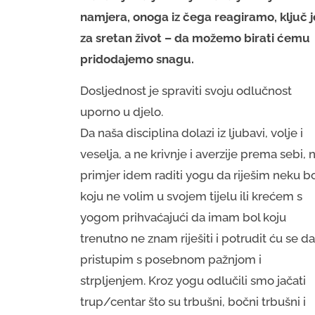
namjera, onoga iz čega reagiramo, ključ j
za sretan život – da možemo birati ćemu
pridodajemo snagu.
Dosljednost je spraviti svoju odlučnost
uporno u djelo.
Da naša disciplina dolazi iz ljubavi, volje i
veselja, a ne krivnje i averzije prema sebi, 
primjer idem raditi yogu da riješim neku b
koju ne volim u svojem tijelu ili krećem s
yogom prihvaćajući da imam bol koju
trenutno ne znam riješiti i potrudit ću se da
pristupim s posebnom pažnjom i
strpljenjem. Kroz yogu odlučili smo jačati
trup/centar što su trbušni, bočni trbušni i