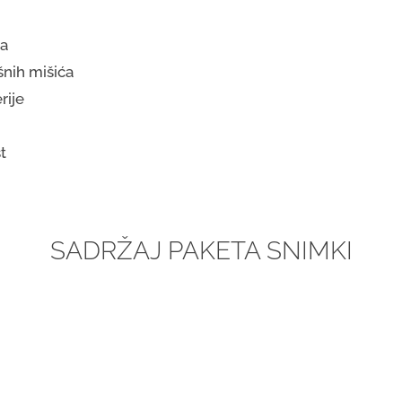
đa
šnih mišića
rije
t
SADRŽAJ PAKETA SNIMKI