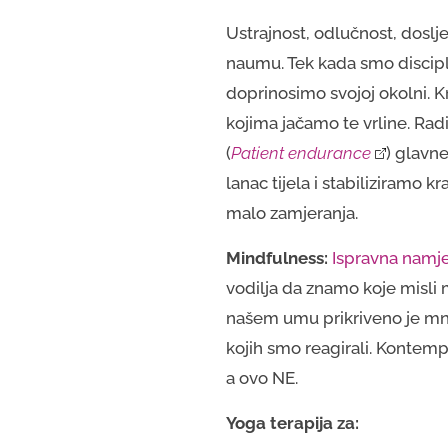
Ustrajnost, odlučnost, doslje
naumu. Tek kada smo discipli
doprinosimo svojoj okolni. K
kojima jačamo te vrline. Radi
(
Patient endurance
) glavne
lanac tijela i stabiliziramo k
malo zamjeranja.
Mindfulness:
Ispravna namj
vodilja da znamo koje misli m
našem umu prikriveno je mno
kojih smo reagirali. Kontemp
a ovo NE.
Yoga terapija za: