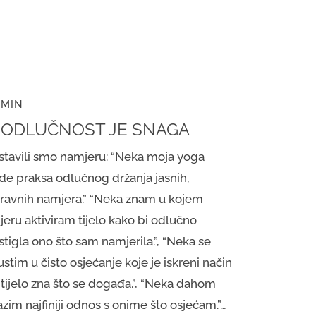
 MIN
. ODLUČNOST JE SNAGA
stavili smo namjeru: “Neka moja yoga
de praksa odlučnog držanja jasnih,
pravnih namjera.” “Neka znam u kojem
jeru aktiviram tijelo kako bi odlučno
tigla ono što sam namjerila.”, “Neka se
stim u čisto osjećanje koje je iskreni način
 tijelo zna što se događa.”, “Neka dahom
azim najfiniji odnos s onime što osjećam.”…