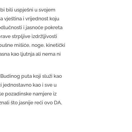
bi bili uspješni u svojem
vještina i vrijednost koju
odlučnosti i jasnoće pokreta
ve strpljive izdržljivosti
bušne mišiće, noge, kinetički
jasna kao ljutnja ali nema ni
Budinog puta koji služi kao
či jednostavno kao i sve u
le pozadinske namjere iz
ali što jasnije reći ovo DA,