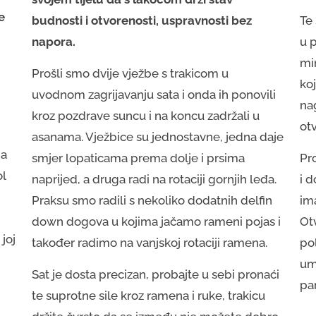
e
budnosti i otvorenosti, uspravnosti bez
Te 
napora.
u p
mi
Prošli smo dvije vježbe s trakicom u
koj
uvodnom zagrijavanju sata i onda ih ponovili
na
kroz pozdrave suncu i na koncu zadržali u
otv
asanama. Vježbice su jednostavne, jedna daje
na
smjer lopaticama prema dolje i prsima
Pr
ol
naprijed, a druga radi na rotaciji gornjih leđa.
i 
Praksu smo radili s nekoliko dodatnih delfin
im
down dogova u kojima jačamo rameni pojas i
Otv
 joj
također radimo na vanjskoj rotaciji ramena.
po
umi
Sat je dosta precizan, probajte u sebi pronaći
par
te suprotne sile kroz ramena i ruke, trakicu