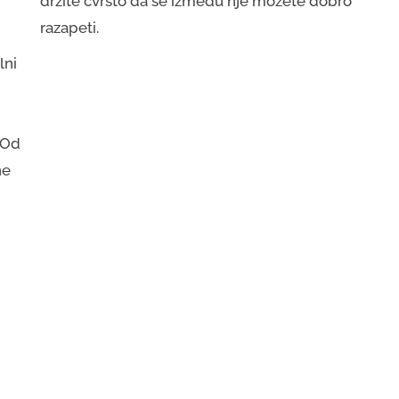
držite čvrsto da se između nje možete dobro
razapeti.
lni
 Od
ne