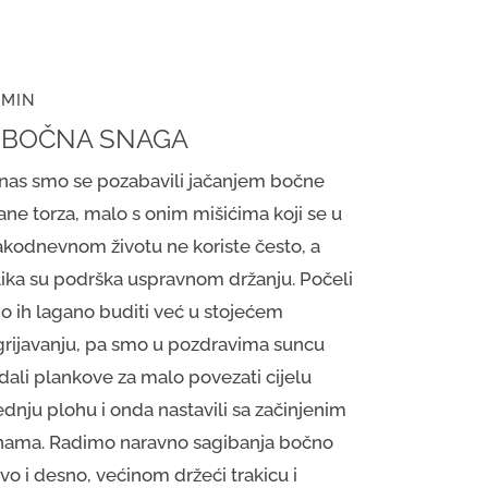
 MIN
. BOČNA SNAGA
nas smo se pozabavili jačanjem bočne
ane torza, malo s onim mišićima koji se u
akodnevnom životu ne koriste često, a
lika su podrška uspravnom držanju. Počeli
o ih lagano buditi već u stojećem
grijavanju, pa smo u pozdravima suncu
dali plankove za malo povezati cijelu
ednju plohu i onda nastavili sa začinjenim
nama. Radimo naravno sagibanja bočno
evo i desno, većinom držeći trakicu i