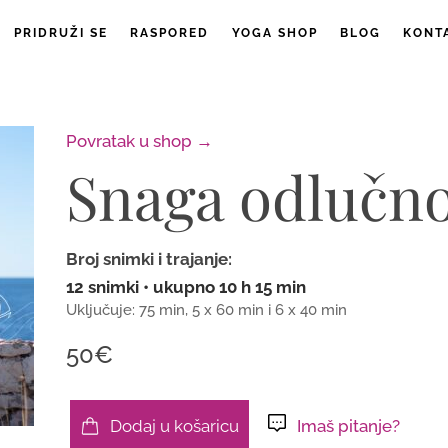
PRIDRUŽI SE
RASPORED
YOGA SHOP
BLOG
KONT
Povratak u shop →
Snaga odlučno
Broj snimki i trajanje:
12 snimki • ukupno 10 h 15 min
Uključuje: 75 min, 5 x 60 min i 6 x 40 min
50€
Dodaj u košaricu
Imaš pitanje?
Snaga