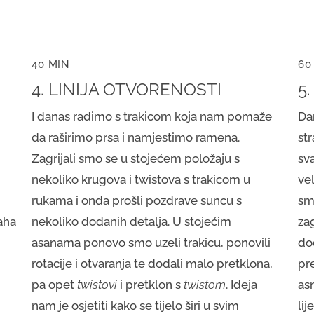
40 MIN
60
4. LINIJA OTVORENOSTI
5
I danas radimo s trakicom koja nam pomaže
Da
da raširimo prsa i namjestimo ramena.
str
Zagrijali smo se u stojećem položaju s
sv
nekoliko krugova i twistova s trakicom u
ve
rukama i onda prošli pozdrave suncu s
sm
aha
nekoliko dodanih detalja. U stojećim
za
asanama ponovo smo uzeli trakicu, ponovili
do
rotacije i otvaranja te dodali malo pretklona,
pr
pa opet
twistovi
i pretklon s
twistom
. Ideja
as
nam je osjetiti kako se tijelo širi u svim
lij