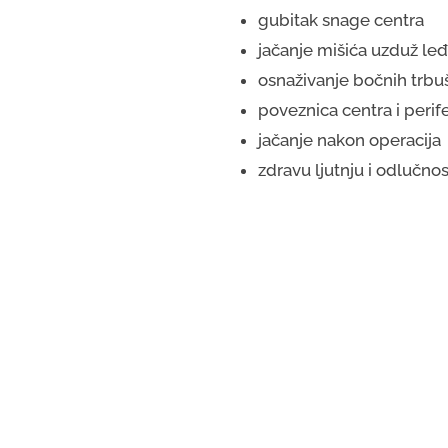
gubitak snage centra
jačanje mišića uzduž le
osnaživanje bočnih trbu
poveznica centra i perife
jačanje nakon operacija
zdravu ljutnju i odlučnos