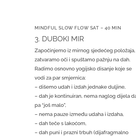
MINDFUL SLOW FLOW SAT – 40 MIN
3. DUBOKI MIR
Započinjemo iz mirnog sjedećeg položaja,
zatvaramo oči i spuštamo pažnju na dah.
Radimo osnovno yogijsko disanje koje se
vodi za par smjernica:
– dišemo udah i izdah jednake duljine,
– dah je kontinuiran, nema naglog dijela d
pa “još malo”,
– nema pauze između udaha i izdaha,
– dah teče s lakoćom,
– dah puni i prazni trbuh (dijafragmalno