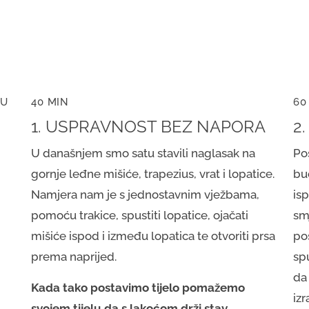
MU
40 MIN
60
1. USPRAVNOST BEZ NAPORA
2
U današnjem smo satu stavili naglasak na
Po
gornje leđne mišiće, trapezius, vrat i lopatice.
bu
h
Namjera nam je s jednostavnim vježbama,
is
pomoću trakice, spustiti lopatice, ojačati
sm
g
mišiće ispod i između lopatica te otvoriti prsa
pos
prema naprijed.
spu
da
Kada tako postavimo tijelo pomažemo
izr
svojem tijelu da s lakoćom drži stav