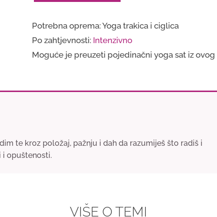
odlučnosti
Potrebna oprema: Yoga trakica i ciglica
količina
Po zahtjevnosti:
Intenzivno
Moguće je preuzeti pojedinačni yoga sat iz ovog
im te kroz položaj, pažnju i dah da razumiješ što radiš i
 i opuštenosti.
VIŠE O TEMI