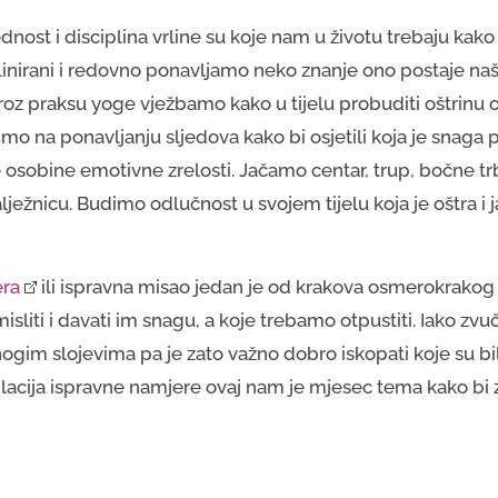
dnost i disciplina vrline su koje nam u životu trebaju kako 
nirani i redovno ponavljamo neko znanje ono postaje naša 
roz praksu yoge vježbamo kako u tijelu probuditi oštrinu 
mo na ponavljanju sljedova kako bi osjetili koja je snaga pra
 osobine emotivne zrelosti. Jačamo centar, trup, bočne tr
ralježnicu. Budimo odlučnost u svojem tijelu koja je oštra i 
era
ili ispravna misao jedan je od krakova osmerokrakog 
isliti i davati im snagu, a koje trebamo otpustiti. Iako zvu
gim slojevima pa je zato važno dobro iskopati koje su bi
lacija ispravne namjere ovaj nam je mjesec tema kako bi zn